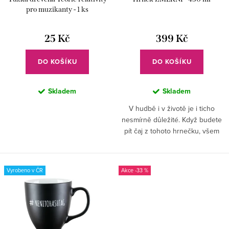
o
k
pro muzikanty - 1 ks
d
t
u
25 Kč
399 Kč
ů
k
DO KOŠÍKU
DO KOŠÍKU
t
ů
Skladem
Skladem
V hudbě i v životě je i ticho
nesmírně důležité. Když budete
pít čaj z tohoto hrnečku, všem
bude jasné, že vás teď nemají
rušit.
Vyrobeno v ČR
-33 %