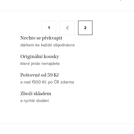
nespadáte :) Však umíte zpívat či
hrát na nějaký hudební nástroj!
Už to vás...
O
S
1
2
v
t
Nechte se překvapit
l
r
dárkem ke každé objednávce
á
á
d
n
Originální kousky
a
k
které jinde nenajdete
c
o
Poštovné od 59 Kč
í
v
a nad 1500 Kč po ČR zdarma
p
á
r
Zboží skladem
n
a rychlé dodání
v
í
k
y
v
ý