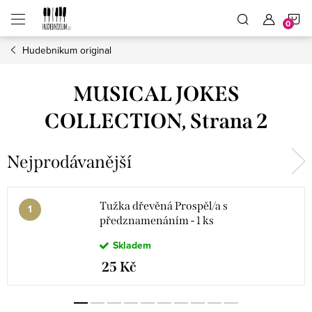
Přejít
N
na
obsah
Hudebnikum original
K
MUSICAL JOKES
COLLECTION
, Strana 2
Nejprodávanější
Tužka dřevěná Prospěl/a s
předznamenáním - 1 ks
Skladem
25 Kč