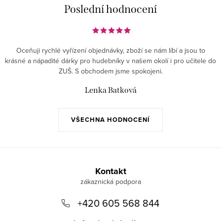
Poslední hodnocení
p
i
s
u
Oceňuji rychlé vyřízení objednávky, zboží se nám líbí a jsou to
krásné a nápadité dárky pro hudebníky v našem okolí i pro učitele do
ZUŠ. S obchodem jsme spokojeni.
Lenka Batková
VŠECHNA HODNOCENÍ
Z
á
Kontakt
p
+420 605 568 844
a
t