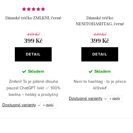
Dámské tričko ZMLKNI, černé
Dámské tričko
NENITOHASHTAG, černé
449 Kč
449 Kč
399 Kč
399 Kč
DETAIL
DETAIL
Skladem
Skladem
Zmlkni! To je pěkně dlouhá
Není to hashtag - to je přece
pauza! ChatGPT řekl: ✅ 100%
křížek#
bavlna – hebký a prodyšný
Dostupné varianty
+ další
materiál pro celodenní pohodlí✅
Dostupné varianty
+ další
Vysoká gramáž (180 g/m²) –
zaručuje kvalitu,...