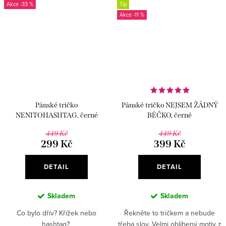
-33 %
Tip
-11 %
Pánské tričko
Pánské tričko NEJSEM ŽÁDNÝ
NENITOHASHTAG, černé
BÉČKO, černé
449 Kč
449 Kč
299 Kč
399 Kč
DETAIL
DETAIL
Skladem
Skladem
Co bylo dřív? Křížek nebo
Řekněte to tričkem a nebude
hashtag?
třeba slov. Velmi oblíbený motiv z