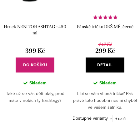
Hrnek NENITOHASHTAG - 450
Pánské tričko DRŽ MĚ, černé
ml
449 Kč
399 Kč
299 Kč
DO KOŠÍKU
DETAIL
Skladem
Skladem
Také už se vás děti ptaly, proč
Líbí se vám vtipná trička? Pak
máte v notách ty hashtagy?
právě toto hudební nesmí chybět
ve vašem šatníku.
Dostupné varianty
+ další