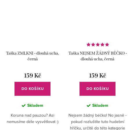
Taška ZMLKNI - dlouhá ucha,
Taška NEJSEM ŽÁDNÝ BÉČKO -
černá
dlouhá ucha, černá
159 Kč
159 Kč
DO KOŠÍKU
DO KOŠÍKU
Skladem
Skladem
Koruna nad pauzou? Asi
Nejsem žádný béčko! No jasně -
nemusíme déle vysvětlovat :)
pokud rozluštíte tuto hudební
hříčku, určitě do této kategorie