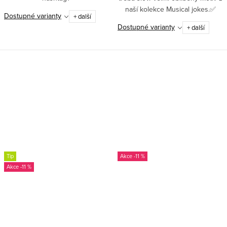
naší kolekce Musical jokes.✅
Dostupné varianty
+ další
100% bavlna – kvalitní materiál,
Dostupné varianty
+ další
který je příjemný na dotek a
skvěle se nosí✅ Vysoká...
Tip
-11 %
-11 %