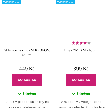
Vyrobeno v ČR
Vyrobeno v ČR
Sklenice na víno - MIKROFON,
Hrnek ZMLKNI - 450 ml
450 ml
449 Kč
399 Kč
DO KOŠÍKU
DO KOŠÍKU
Skladem
Skladem
Dárek v podobě skleničky na
V hudbě i v životě je i ticho
stopce, ozdobené ručně
nesmírně důležité. Když budete