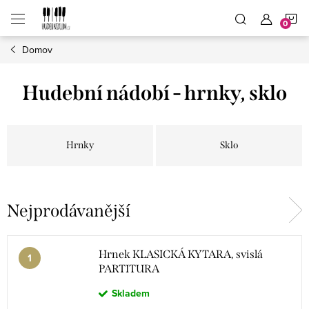
Přejít
N
na
obsah
Domov
K
Hudební nádobí - hrnky, sklo
Hrnky
Sklo
Nejprodávanější
Hrnek KLASICKÁ KYTARA, svislá
PARTITURA
Skladem