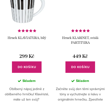
Hrnek KLAVIATURA, bílý
Hrnek KLARINET, svislá
PARTITURA
299 Kč
449 Kč
DO KOŠÍKU
DO KOŠÍKU
Skladem
Skladem
Oblíbený nápoj jedině z
Začněte svůj den těmi správnými
oblíbeného hrníčku! Klavíristé,
tóny a vychutnejte si kávu v
máte už ten svůj?
originálním hrnečku. Zpestřete
svou kuchyň nápaditými doplňky.