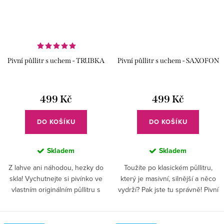
Pivní půllitr s uchem - TRUBKA
Pivní půllitr s uchem - SAXOFON
499 Kč
499 Kč
DO KOŠÍKU
DO KOŠÍKU
Skladem
Skladem
Z lahve ani náhodou, hezky do
Toužíte po klasickém půllitru,
skla! Vychutnejte si pivínko ve
který je masivní, silnější a něco
vlastním originálním půllitru s
vydrží? Pak jste tu správně! Pivní
prima uchem a okouzlující
půllitr v klasickém tvaru, navíc
trumpetou. Tomu neodolá žádný
zdobený saxofonem už na váš
muzikant.
čeká.