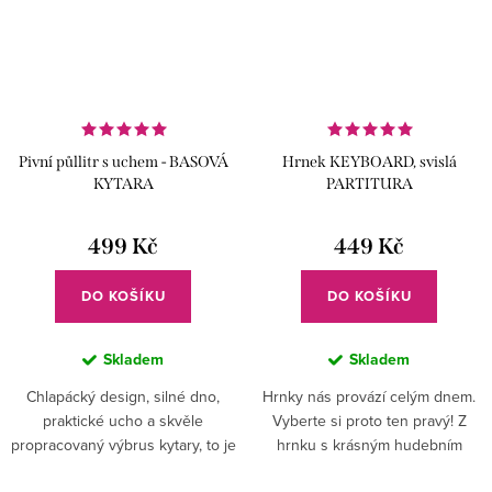
Pivní půllitr s uchem - BASOVÁ
Hrnek KEYBOARD, svislá
KYTARA
PARTITURA
499 Kč
449 Kč
DO KOŠÍKU
DO KOŠÍKU
Skladem
Skladem
Chlapácký design, silné dno,
Hrnky nás provází celým dnem.
praktické ucho a skvěle
Vyberte si proto ten pravý! Z
propracovaný výbrus kytary, to je
hrnku s krásným hudebním
ten pravý půllitr pro baskytaristu.
designem vám bude chutnat