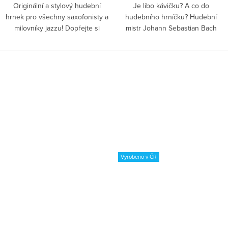
Originální a stylový hudební
Je libo kávičku? A co do
hrnek pro všechny saxofonisty a
hudebního hrníčku? Hudební
milovníky jazzu! Dopřejte si
mistr Johann Sebastian Bach
pauzičku s oblíbeným nápojem v
složil Kantátu o kávě, věděli jste o
cool hrnku.
tom? Dopřejte si chvilku klidu a
pohody, uvařte si...
Vyrobeno v ČR