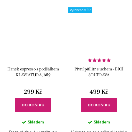
každý nápoj ještě více.
Vyrobeno v ČR
Hrnek espresso s podšálkem
Pivní půllitr s uchem - BICÍ
KLAVIATURA, bílý
SOUPRAVA
299 Kč
499 Kč
DO KOŠÍKU
DO KOŠÍKU
Skladem
Skladem