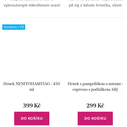
vybroušeným mikrofonem ocení
pít čaj z tohoto hrnečku, všem
milovníci vín. Obdarujte své
bude jasné, že vás teď nemají
blízké tím co mají rádi.
rušit.
Vyrobeno v ČR
Hrnek NENITOHASHTAG - 450
Hrnek s pampeliškou a notami -
ml
espresso s podšálkem, bílý
399 Kč
299 Kč
DO KOŠÍKU
DO KOŠÍKU