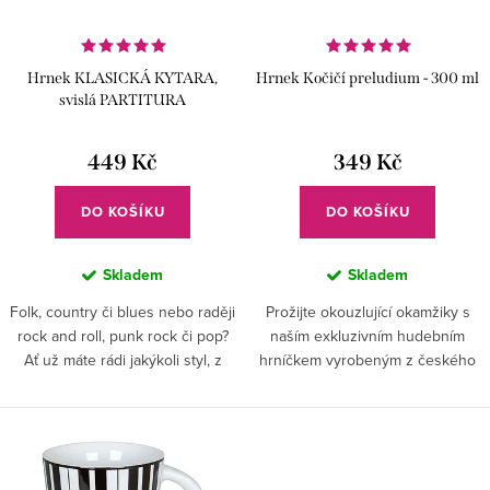
o
p
d
r
u
Hrnek KLASICKÁ KYTARA,
Hrnek Kočičí preludium - 300 ml
o
k
svislá PARTITURA
d
t
u
449 Kč
349 Kč
ů
k
DO KOŠÍKU
DO KOŠÍKU
t
ů
Skladem
Skladem
Folk, country či blues nebo raději
Prožijte okouzlující okamžiky s
rock and roll, punk rock či pop?
naším exkluzivním hudebním
Ať už máte rádi jakýkoli styl, z
hrníčkem vyrobeným z českého
kytarového hrníčku vám bude
porcelánu!
chutnat vždy!