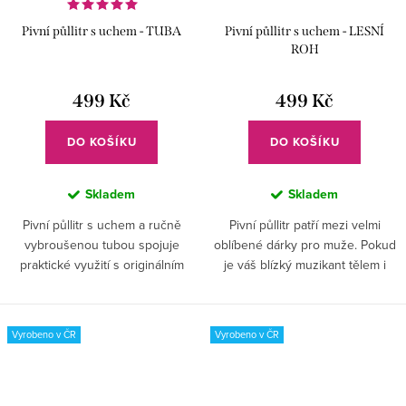
Pivní půllitr s uchem - TUBA
Pivní půllitr s uchem - LESNÍ
ROH
499 Kč
499 Kč
DO KOŠÍKU
DO KOŠÍKU
Skladem
Skladem
Pivní půllitr s uchem a ručně
Pivní půllitr patří mezi velmi
vybroušenou tubou spojuje
oblíbené dárky pro muže. Pokud
praktické využití s originálním
je váš blízký muzikant tělem i
designem a je perfektní volbou
duší, buďte si jisti, že jej tímto
pro každého, kdo si chce užít
dárkem dostanete.
pivo ve stylu.
Vyrobeno v ČR
Vyrobeno v ČR