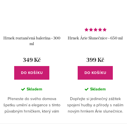
Hrnek roztančená balerína - 300
Hrnek Árie Slunečnice - 650 ml
ml
349 Kč
399 Kč
DO KOŠÍKU
DO KOŠÍKU
Skladem
Skladem
Přeneste do svého domova
Dopřejte si jedinečný zážitek
špetku umění a elegance s tímto
spojení hudby a přírody s naším
půvabným hrníčkem, který vám
novým hrnkem Árie slunečnice.
každé ráno připomene krásu
Buďte obklopeni melodickou
tance a hudby. Nechte se unést
elegancí slunečnic s notami a