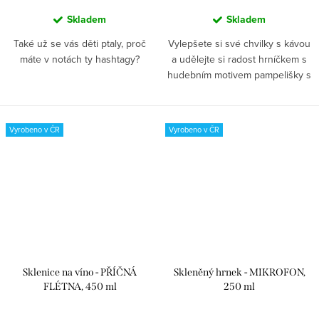
Skladem
Skladem
Také už se vás děti ptaly, proč
Vylepšete si své chvilky s kávou
máte v notách ty hashtagy?
a udělejte si radost hrníčkem s
hudebním motivem pampelišky s
notami i se stylovým podšálkem.
Vyrobeno v ČR
Vyrobeno v ČR
Sklenice na víno - PŘÍČNÁ
Skleněný hrnek - MIKROFON,
FLÉTNA, 450 ml
250 ml