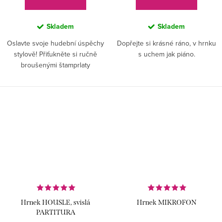
Skladem
Skladem
Oslavte svoje hudební úspěchy
Dopřejte si krásné ráno, v hrnku
stylově! Přiťukněte si ručně
s uchem jak piáno.
broušenými štamprlaty
zdobenými partiturou a oslňte
hosty svým vytříbeným hudebním
vkusem.
Hrnek HOUSLE, svislá
Hrnek MIKROFON
PARTITURA