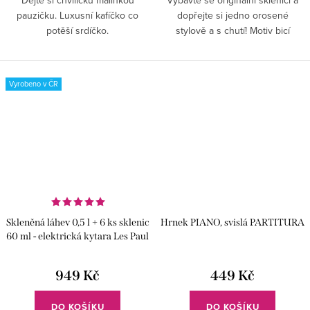
Dejte si chviličku malinkou
Vybavte se originální sklenicí a
pauzičku. Luxusní kafíčko co
dopřejte si jedno orosené
potěší srdíčko.
stylově a s chutí! Motiv bicí
soupravy nadchne každého
bubeníka!
Vyrobeno v ČR
Skleněná láhev 0,5 l + 6 ks sklenic
Hrnek PIANO, svislá PARTITURA
60 ml - elektrická kytara Les Paul
949 Kč
449 Kč
DO KOŠÍKU
DO KOŠÍKU