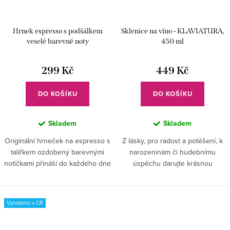
Hrnek espresso s podšálkem
Sklenice na víno - KLAVIATURA,
veselé barevné noty
450 ml
299 Kč
449 Kč
DO KOŠÍKU
DO KOŠÍKU
Skladem
Skladem
Originální hrneček na espresso s
Z lásky, pro radost a potěšení, k
talířkem ozdobený barevnými
narozeninám či hudebnímu
notičkami přináší do každého dne
úspěchu darujte krásnou
kávový zážitek plný hudební
skleničku s ručně vybroušenou
inspirace.
klaviaturou.
Vyrobeno v ČR