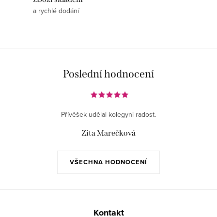
a rychlé dodání
Poslední hodnocení
Přívěšek udělal kolegyni radost.
Zita Marečková
VŠECHNA HODNOCENÍ
Z
á
Kontakt