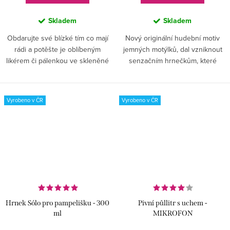
Skladem
Skladem
Obdarujte své blízké tím co mají
Nový originální hudební motiv
rádi a potěšte je oblíbeným
jemných motýlků, dal vzniknout
likérem či pálenkou ve skleněné
senzačním hrnečkům, které
láhvi, ozdobené ručně
budete milovat při každém
vybroušenou elektrickou kytarou,
doušku. Báječný design českého
kterou si zamilují všichni...
porcelánu s uchem, které se
Vyrobeno v ČR
Vyrobeno v ČR
drží...
Hrnek Sólo pro pampelišku - 300
Pivní půllitr s uchem -
ml
MIKROFON