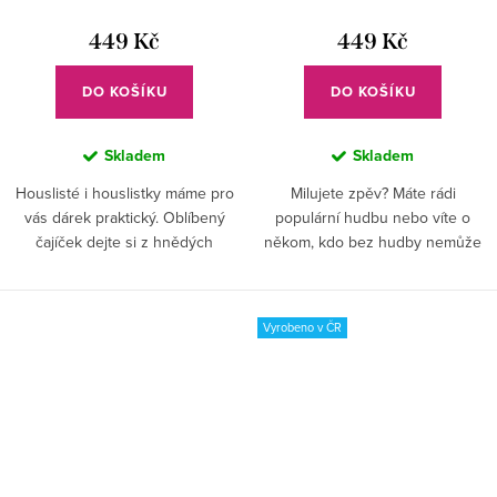
449 Kč
449 Kč
DO KOŠÍKU
DO KOŠÍKU
Skladem
Skladem
Houslisté i houslistky máme pro
Milujete zpěv? Máte rádi
vás dárek praktický. Oblíbený
populární hudbu nebo víte o
čajíček dejte si z hnědých
někom, kdo bez hudby nemůže
housliček.
žít? Obdarujte ho krásným
hrnečkem!
Vyrobeno v ČR