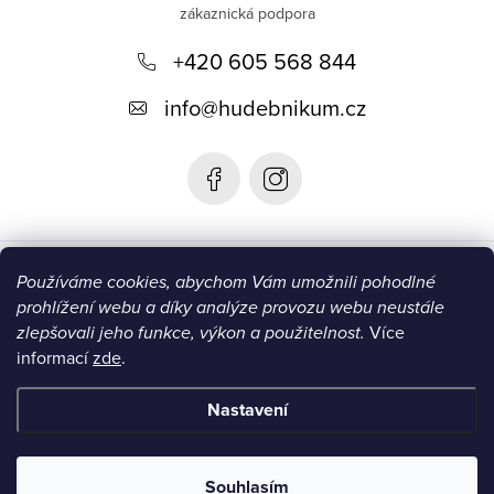
p
+420 605 568 844
a
t
info
@
hudebnikum.cz
í
Informace
Používáme cookies, abychom Vám umožnili pohodlné
prohlížení webu a díky analýze provozu webu neustále
Blog
zlepšovali jeho funkce, výkon a použitelnost.
Více
informací
zde
.
Instagram
Nastavení
Copyright 2026
HUDEBNIKUM.CZ
. Všechna práva vyhrazena.
Souhlasím