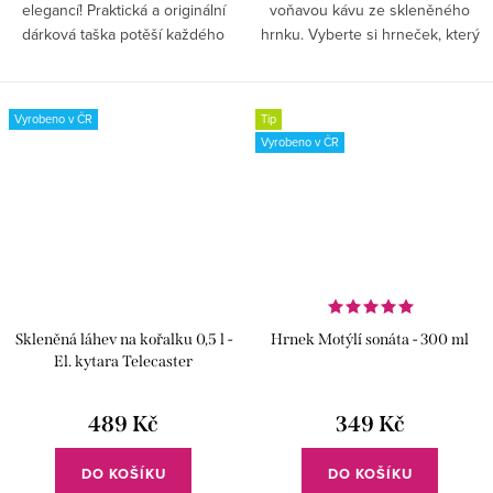
elegancí! Praktická a originální
voňavou kávu ze skleněného
dárková taška potěší každého
hrnku. Vyberte si hrneček, který
oslavence!
bude patřit jen vám. Například
tento s ručně vybroušenou
příčnou flétnou.
Vyrobeno v ČR
Tip
Vyrobeno v ČR
Skleněná láhev na kořalku 0,5 l -
Hrnek Motýlí sonáta - 300 ml
El. kytara Telecaster
489 Kč
349 Kč
DO KOŠÍKU
DO KOŠÍKU