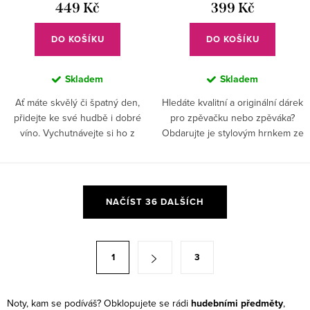
449 Kč
399 Kč
DO KOŠÍKU
DO KOŠÍKU
Skladem
Skladem
Ať máte skvělý či špatný den,
Hledáte kvalitní a originální dárek
přidejte ke své hudbě i dobré
pro zpěvačku nebo zpěváka?
víno. Vychutnávejte si ho z
Obdarujte je stylovým hrnkem ze
originální broušené skleničky
skla ozdobeným krásným ručně
ozdobené příčnou flétnou.
broušeným mikrofonem.
O
NAČÍST 36 DALŠÍCH
v
l
á
S
1
3
d
t
a
r
c
á
Noty, kam se podíváš? Obklopujete se rádi
hudebními předměty
,