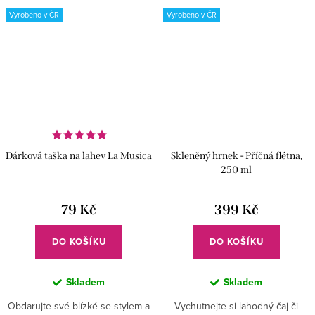
do světa baletu a vychutnejte si...
dejte svým hudebním chvilkám...
Vyrobeno v ČR
Vyrobeno v ČR
Dárková taška na lahev La Musica
Skleněný hrnek - Příčná flétna,
250 ml
79 Kč
399 Kč
DO KOŠÍKU
DO KOŠÍKU
Skladem
Skladem
Obdarujte své blízké se stylem a
Vychutnejte si lahodný čaj či