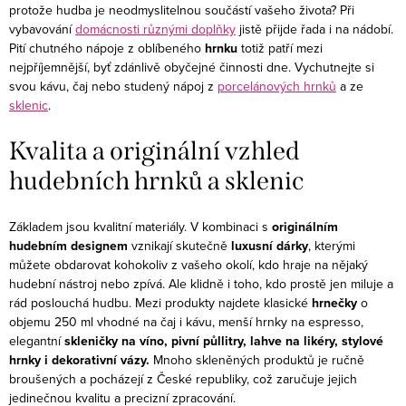
í
protože hudba je neodmyslitelnou součástí vašeho života? Při
n
vybavování
domácnosti různými doplňky
jistě přijde řada i na nádobí.
p
k
Pití chutného nápoje z oblíbeného
hrnku
totiž patří mezi
r
o
nejpříjemnější, byť zdánlivě obyčejné činnosti dne. Vychutnejte si
v
svou kávu, čaj nebo studený nápoj z
porcelánových hrnků
a ze
v
k
sklenic
.
á
y
n
Kvalita a originální vzhled
v
í
ý
hudebních hrnků a sklenic
p
i
Základem jsou kvalitní materiály. V kombinaci s
originálním
s
hudebním designem
vznikají skutečně
luxusní dárky
, kterými
můžete obdarovat kohokoliv z vašeho okolí, kdo hraje na nějaký
u
hudební nástroj nebo zpívá. Ale klidně i toho, kdo prostě jen miluje a
rád poslouchá hudbu. Mezi produkty najdete klasické
hrnečky
o
objemu 250 ml vhodné na čaj i kávu, menší hrnky na espresso,
elegantní
skleničky na víno, pivní půllitry, lahve na likéry, stylové
hrnky i dekorativní vázy.
Mnoho skleněných produktů je ručně
broušených a pocházejí z České republiky, což zaručuje jejich
jedinečnou kvalitu a precizní zpracování.