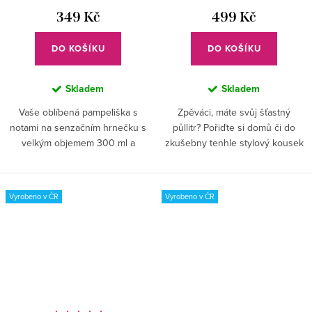
349 Kč
499 Kč
DO KOŠÍKU
DO KOŠÍKU
Skladem
Skladem
Vaše oblíbená pampeliška s
Zpěváci, máte svůj šťastný
notami na senzačním hrnečku s
půllitr? Pořiďte si domů či do
velkým objemem 300 ml a
zkušebny tenhle stylový kousek
uchem pro pohodlné
a nikdo už si nedovolí vám z něj
držení. Jeho elegantní tvar a čistá
upíjet ;-)
bílá barva se zalíbí každému
Vyrobeno v ČR
Vyrobeno v ČR
milovníkovi...