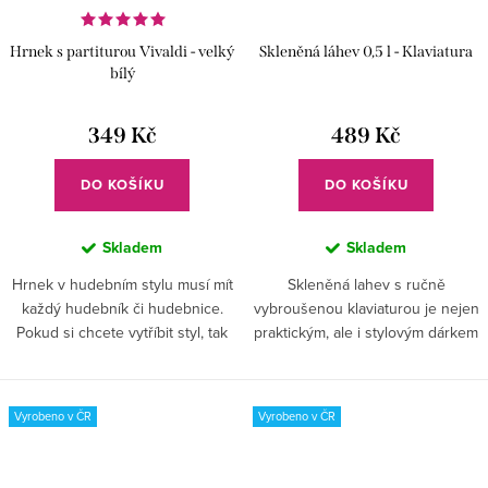
Hrnek s partiturou Vivaldi - velký
Skleněná láhev 0,5 l - Klaviatura
bílý
349 Kč
489 Kč
DO KOŠÍKU
DO KOŠÍKU
Skladem
Skladem
Hrnek v hudebním stylu musí mít
Skleněná lahev s ručně
každý hudebník či hudebnice.
vybroušenou klaviaturou je nejen
Pokud si chcete vytříbit styl, tak
praktickým, ale i stylovým dárkem
každopádně v rituálu pití čaje či
pro každého klavíristu a milovníka
kávy! Vybavte se a oblíbený
hudby.
kousek nedáte z...
Vyrobeno v ČR
Vyrobeno v ČR