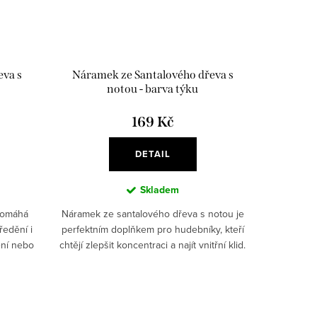
eva s
Náramek ze Santalového dřeva s
notou - barva týku
169 Kč
DETAIL
Skladem
pomáhá
Náramek ze santalového dřeva s notou je
ředění i
perfektním doplňkem pro hudebníky, kteří
ní nebo
chtějí zlepšit koncentraci a najít vnitřní klid.