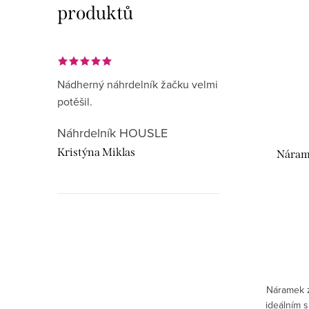
produktů
Nádherný náhrdelník žačku velmi
potěšil.
Náhrdelník HOUSLE
Kristýna Miklas
Nárame
Hudebnikum.c
recenze
Náramek z
ideálním 