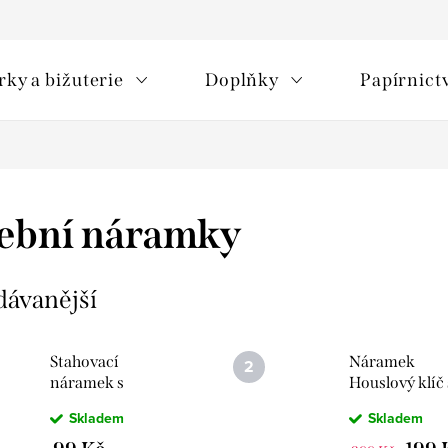
rky a bižuterie
Doplňky
Papírnict
ební náramky
dávanější
Stahovací
Náramek
náramek s
Houslový klíč 
Houslovým klíčem
kamínky 16 c
Skladem
Skladem