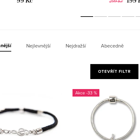
99 Kč
199 
299 Kč
nější
Nejlevnější
Nejdražší
Abecedně
OTEVŘÍT FILTR
-33 %