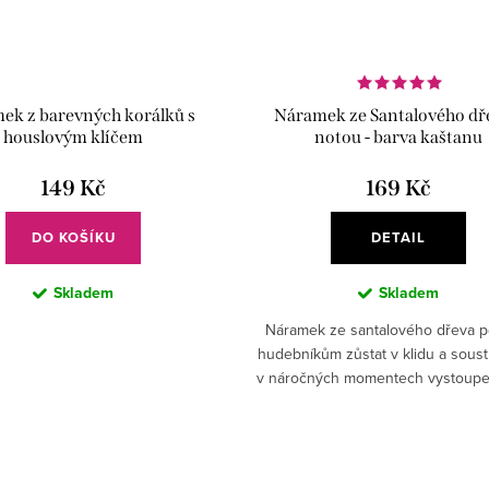
ek z barevných korálků s
Náramek ze Santalového dř
houslovým klíčem
notou - barva kaštanu
149 Kč
169 Kč
DO KOŠÍKU
DETAIL
Skladem
Skladem
Náramek ze santalového dřeva 
hudebníkům zůstat v klidu a soust
v náročných momentech vystoupe
zkoušek.