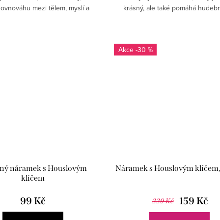
 rovnováhu mezi tělem, myslí a
krásný, ale také pomáhá hudeb
hudbou.
zlepšit soustředění a zmírnit st
-30 %
ný náramek s Houslovým
Náramek s Houslovým klíčem
klíčem
99 Kč
159 Kč
229 Kč