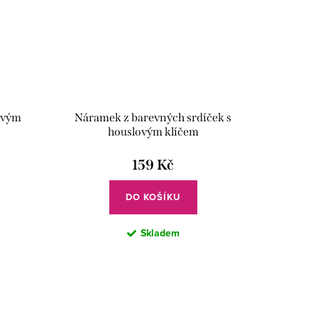
ovým
Náramek z barevných srdíček s
houslovým klíčem
159 Kč
DO KOŠÍKU
Skladem