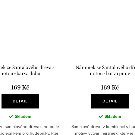
k ze Santalového dřeva s
Náramek ze Santalového dř
notou - barva dubu
notou - barva pinie
169 Kč
169 Kč
DETAIL
DETAIL
z
Skladem
Skladem
e santalového dřeva s notou je
Santalové dřevo v kombinaci s hu
společníkem pro hudebníky, kteří
motivy vytváří náramek, který je