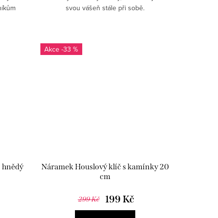
níkům
svou vášeň stále při sobě.
res.
-33 %
, hnědý
Náramek Houslový klíč s kamínky 20
cm
199 Kč
299 Kč