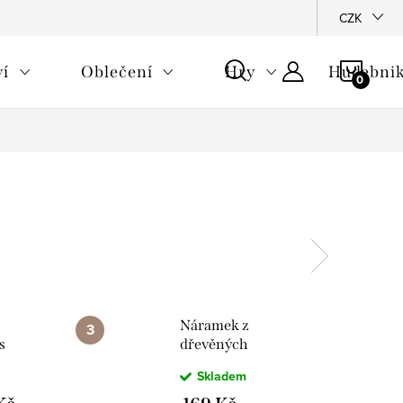
CZK
NÁKU
ví
Oblečení
Hry
Hudebnik
KOŠÍ
Náramek z
s
dřevěných
m
korálků s
Skladem
hudebním
nástrojem