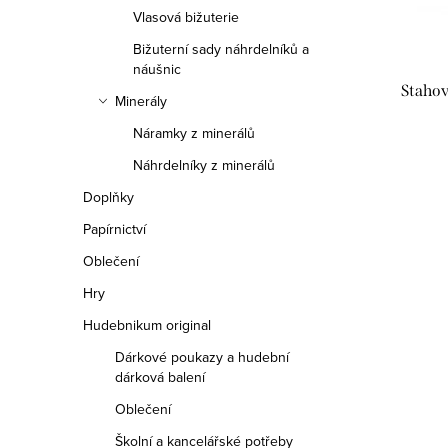
o
Vlasová bižuterie
p
d
Bižuterní sady náhrdelníků a
r
náušnic
u
Staho
Minerály
o
k
Náramky z minerálů
d
t
Náhrdelníky z minerálů
u
Doplňky
ů
k
Papírnictví
t
Oblečení
Hry
ů
Hudebnikum original
Dárkové poukazy a hudební
dárková balení
Oblečení
Školní a kancelářské potřeby