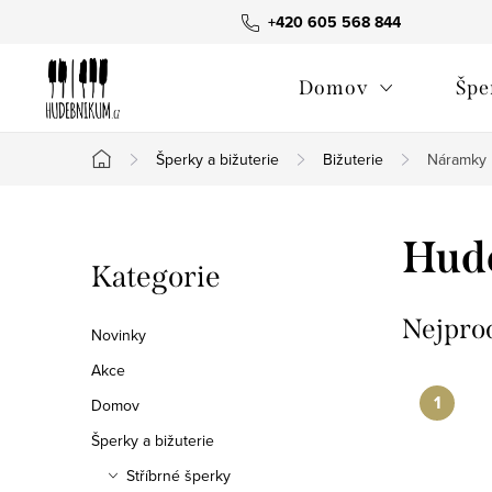
Přejít
+420 605 568 844
na
obsah
Domov
Špe
Šperky a bižuterie
Bižuterie
Náramky
Domů
P
Hud
Přeskočit
Kategorie
o
kategorie
s
Nejpro
Novinky
t
Akce
Domov
r
Šperky a bižuterie
a
Stříbrné šperky