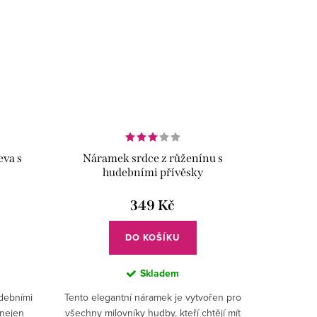
eva s
Náramek srdce z růženínu s
hudebními přívěsky
349 Kč
DO KOŠÍKU
Skladem
debními
Tento elegantní náramek je vytvořen pro
 nejen
všechny milovníky hudby, kteří chtějí mít