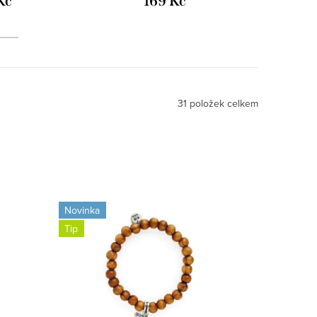
Kč
169 Kč
31
položek celkem
Novinka
Tip