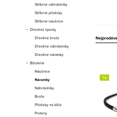
n
Stříbrné náhrdelníky
n
Stříbrné přívěsky
í
Stříbrné náušnice
Dřevěné šperky
p
Ř
Nejprodáva
Dřevěné brože
a
Dřevěné náhrdelníky
a
n
Dřevěné náramky
z
e
Bižuterie
e
Náušnice
l
V
Tip
n
Náramky
ý
Náhrdelníky
í
p
Brože
p
i
Přívěsky na klíče
r
Prsteny
s