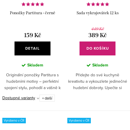
Ponožky Partitura - černé
Sada vykrajovátek 12 ks
449 Kč
159 Kč
389 Kč
DETAIL
DO KOŠÍKU
Skladem
Skladem
Originální ponožky Partitura s
Přidejte do své kuchyně
hudebními motivy – perfektní
kreativitu a vykouzlete jedinečné
spojení stylu, pohodlí a vášně k
hudební dobroty. Upečte si
hudbě!✅ Elegantní hudební styl –
originální cukroví s hudebním
Dostupné varianty
+ další
černé ponožky s notami a
nádechem.
houslovými klíči dodají...
Vyrobeno v ČR
Vyrobeno v ČR