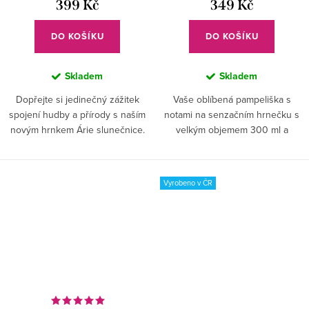
399 Kč
349 Kč
DO KOŠÍKU
DO KOŠÍKU
Skladem
Skladem
Dopřejte si jedinečný zážitek
Vaše oblíbená pampeliška s
spojení hudby a přírody s naším
notami na senzačním hrnečku s
novým hrnkem Árie slunečnice.
velkým objemem 300 ml a
Buďte obklopeni melodickou
uchem pro pohodlné
elegancí slunečnic s notami a
držení. Jeho elegantní tvar a čistá
dejte svým hudebním chvilkám...
bílá barva se zalíbí každému
Vyrobeno v ČR
milovníkovi...