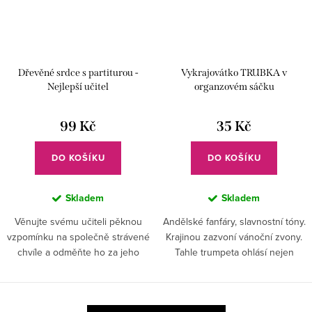
Dřevěné srdce s partiturou -
Vykrajovátko TRUBKA v
Nejlepší učitel
organzovém sáčku
99 Kč
35 Kč
DO KOŠÍKU
DO KOŠÍKU
Skladem
Skladem
Věnujte svému učiteli pěknou
Andělské fanfáry, slavnostní tóny.
vzpomínku na společně strávené
Krajinou zazvoní vánoční zvony.
chvíle a odměňte ho za jeho
Tahle trumpeta ohlásí nejen
trpělivost originálním dárečkem.
hudební hraní, zvolá všechny na
sladké mlsání. Nejen v čase
předvánočním...