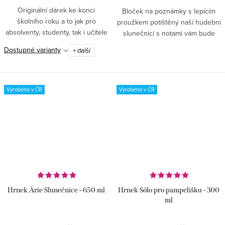
Originální dárek ke konci
Bloček na poznámky s lepícím
školního roku a to jak pro
proužkem potištěný naší hudební
absolventy, studenty, tak i učitele
slunečnicí s notami vám bude
a pedagogy. A pokud máte pár let
dělat radost při každém zápisu. ✅
Dostupné varianty
+ další
od studií za sebou, i vy se
Hudebně-přírodní motiv – lepící
můžete pochlubit svými...
bloček s...
Vyrobeno v ČR
Vyrobeno v ČR
Hrnek Árie Slunečnice - 650 ml
Hrnek Sólo pro pampelišku - 300
ml