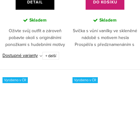
DETAIL
DO KOŠÍKU
Skladem
Skladem
Oživte svůj outfit a zároveň
Svíčka s vůní vanilky ve skleněné
pobavte okolí s originálními
nádobě s motivem hesla
ponožkami s hudebními motivy
Prospěl/a s předznamenáním s
„Prospěl/a s předznamenáním“. ✅
bambusovým víčkem ozdobeným
Dostupné varianty
+ další
Originální hudební motiv –
houslovým klíčem.
ponožky „Prospěl/a s...
Vyrobeno v ČR
Vyrobeno v ČR