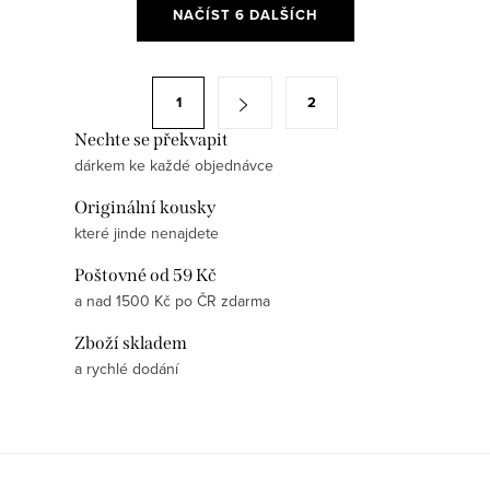
O
NAČÍST 6 DALŠÍCH
v
l
á
S
1
2
d
t
a
Nechte se překvapit
r
dárkem ke každé objednávce
c
á
í
n
Originální kousky
p
k
které jinde nenajdete
r
o
Poštovné od 59 Kč
v
v
a nad 1500 Kč po ČR zdarma
k
á
y
Zboží skladem
n
v
a rychlé dodání
í
ý
p
i
s