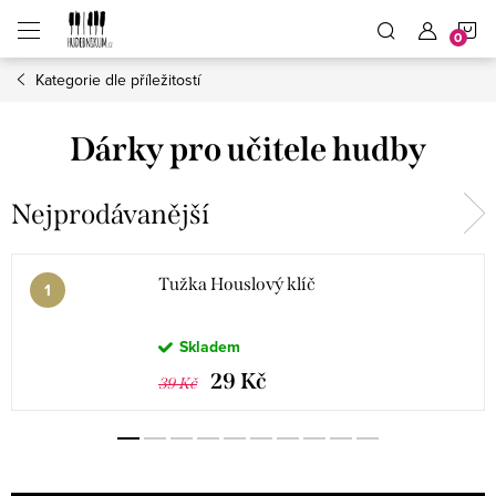
Přejít
N
na
obsah
Kategorie dle příležitostí
K
Dárky pro učitele hudby
Nejprodávanější
Tužka Houslový klíč
Skladem
29 Kč
39 Kč