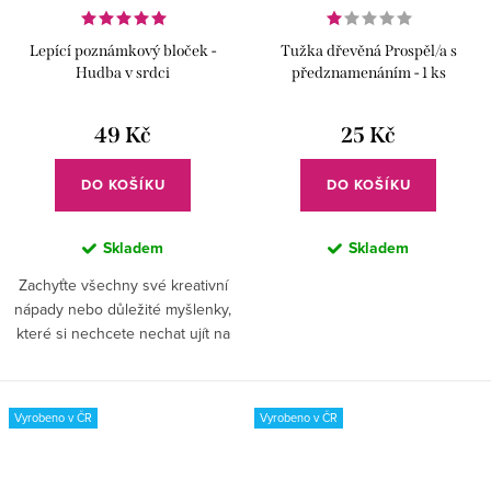
Lepící poznámkový bloček -
Tužka dřevěná Prospěl/a s
Hudba v srdci
předznamenáním - 1 ks
49 Kč
25 Kč
DO KOŠÍKU
DO KOŠÍKU
Skladem
Skladem
Zachyťte všechny své kreativní
nápady nebo důležité myšlenky,
které si nechcete nechat ujít na
praktickém bločku s houslovým
klíčem na každém lístečku.✅
Originální hudební...
Vyrobeno v ČR
Vyrobeno v ČR