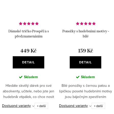
Dámské tričko Prospěl/a s
Ponožky s hudebními motivy -
předznamenáním
bílé
449 Kč
159 Kč
DETAIL
DETAIL
Skladem
Skladem
Hledáte skvělý dárek pro své
Bílé ponožky s černou patou a
absolventy, učitele, nebo jste jen
špičkou poseté hudebními motivy
hudebník vtipálek, co chce nosit
jsou báječným zpestřením
originální kousky oblečení?
každého outfitu. Trendy ponožky,
Dostupné varianty
Dostupné varianty
+ další
+ další
Podívejte se na naši novinku -
co skvěle padnou ženám i
PROSPĚL/A S...
mužům✅ Originální vzhled –