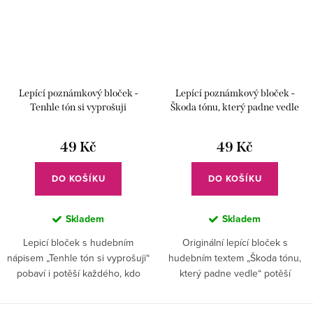
Lepící poznámkový bloček -
Lepící poznámkový bloček -
Tenhle tón si vyprošuji
Škoda tónu, který padne vedle
49 Kč
49 Kč
DO KOŠÍKU
DO KOŠÍKU
Skladem
Skladem
Lepicí bloček s hudebním
Originální lepící bloček s
nápisem „Tenhle tón si vyprošuji“
hudebním textem „Škoda tónu,
pobaví i potěší každého, kdo
který padne vedle“ potěší
miluje hudbu a má smysl pro
každého muzikanta i učitele
humor. Skvělý doplněk na
hudby. Praktický dárek s vtipem a