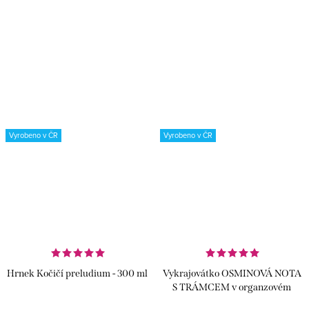
pracovní stůl i do školy. ✅...
českou kvalitou. ✅...
Vyrobeno v ČR
Vyrobeno v ČR
Hrnek Kočičí preludium - 300 ml
Vykrajovátko OSMINOVÁ NOTA
S TRÁMCEM v organzovém
sáčku