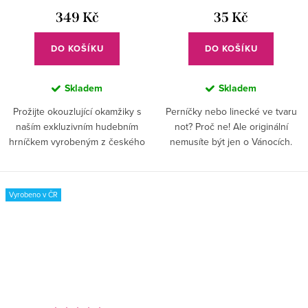
349 Kč
35 Kč
DO KOŠÍKU
DO KOŠÍKU
Skladem
Skladem
Prožijte okouzlující okamžiky s
Perníčky nebo linecké ve tvaru
naším exkluzivním hudebním
not? Proč ne! Ale originální
hrníčkem vyrobeným z českého
nemusíte být jen o Vánocích.
porcelánu!
Dopřejte si stylové sušenky po
celý rok.
Vyrobeno v ČR