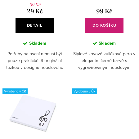
d
t
39 Kč
u
29 Kč
99 Kč
ů
k
DETAIL
DO KOŠÍKU
t
ů
Skladem
Skladem
Potřeby na psaní nemusí být
Stylové kovové kuličkové pero v
pouze praktické. S originální
elegantní černé barvě s
tužkou v designu houslového
vygravírovaným houslovým
klíče se bude psát také skvěle.✅
klíčem, jehož bříško má tvar
Originální motiv – tužka ve tvaru
srdce, je ideálním dárkem pro
houslového klíče potěší...
hudební nadšence.✅ Elegantní
Vyrobeno v ČR
Vyrobeno v ČR
design –...