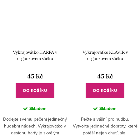
Vykrajovátko HARFA v
Vykrajovátko KLAVÍR v
organzovém sáčku
organzovém sáčku
45 Kč
45 Kč
DO KOŠÍKU
DO KOŠÍKU
Skladem
Skladem
Dodejte svému pečení jedinečný
Pečte s vášní pro hudbu.
hudební nádech. Vykrajovátko v
Vytvořte jedinečné dobroty, které
designu harfy je skvělým
potěší nejen chutí, ale i
pomocníkem pro všechny
vzhledem!