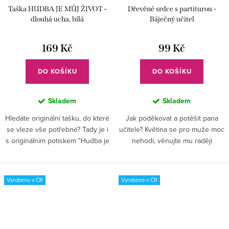
Taška HUDBA JE MŮJ ŽIVOT -
Dřevěné srdce s partiturou -
dlouhá ucha, bílá
Báječný učitel
169 Kč
99 Kč
DO KOŠÍKU
DO KOŠÍKU
Skladem
Skladem
Hledáte originální tašku, do které
Jak poděkovat a potěšit pana
se vleze vše potřebné? Tady je i
učitele? Květina se pro muže moc
s originálním potiskem "Hudba je
nehodí, věnujte mu raději
můj život".
hudební srdce.
Vyrobeno v ČR
Vyrobeno v ČR