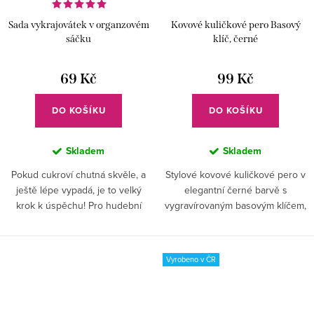
Sada vykrajovátek v organzovém
Kovové kuličkové pero Basový
sáčku
klíč, černé
69 Kč
99 Kč
DO KOŠÍKU
DO KOŠÍKU
Skladem
Skladem
Pokud cukroví chutná skvěle, a
Stylové kovové kuličkové pero v
ještě lépe vypadá, je to velký
elegantní černé barvě s
krok k úspěchu! Pro hudební
vygravírovaným basovým klíčem,
společnost je tato sada
je ideálním dárkem pro hudební
naprostým překvapením.
nadšence, který umí číst noty i v
Hospodyňky, jděte do toho. . .
basovém klíči ;)✅...
Vyrobeno v ČR