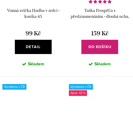
Vonná svíčka Hudba v srdci -
Taška Prospěl/a s
kostka 45
předznamenáním - dlouhá ucha,
černá
99 Kč
159 Kč
DETAIL
DO KOŠÍKU
Skladem
Skladem
Vyrobeno v ČR
Vyrobeno v ČR
-13 %