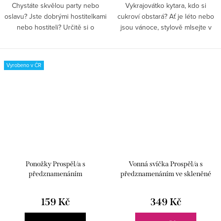
Chystáte skvělou party nebo
Vykrajovátko kytara, kdo si
oslavu? Jste dobrými hostitelkami
cukroví obstará? Ať je léto nebo
nebo hostiteli? Určitě si o
jsou vánoce, stylově mlsejte v
víkendu dopřejete klidné
celém dlouhém roce! Pohostěte
posezení u kávy či čaje. Pokud
hudební společnost, budou mít i
připravujete domácí dobroty,...
"neumělci" radost....
Vyrobeno v ČR
Ponožky Prospěl/a s
Vonná svíčka Prospěl/a s
předznamenáním
předznamenáním ve skleněné
dóze
159 Kč
349 Kč