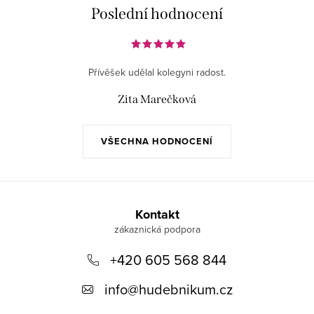
Poslední hodnocení
u
Přívěšek udělal kolegyni radost.
Zita Marečková
VŠECHNA HODNOCENÍ
Z
á
Kontakt
p
+420 605 568 844
a
t
info
@
hudebnikum.cz
í