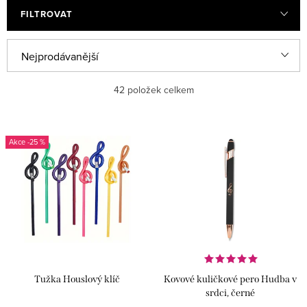
FILTROVAT
Ř
Nejprodávanější
a
Nejlevnější
42
položek celkem
z
e
Nejdražší
V
n
-25 %
ý
Abecedně
í
p
p
i
r
s
o
p
d
r
u
Tužka Houslový klíč
Kovové kuličkové pero Hudba v
o
k
srdci, černé