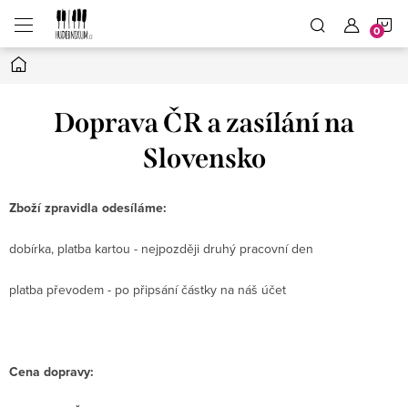
Přejít
N
na
obsah
Domů
K
Doprava ČR a zasílání na
Slovensko
Zboží zpravidla odesíláme:
dobírka, platba kartou - nejpozději druhý pracovní den
platba převodem - po připsání částky na náš účet
Cena dopravy: