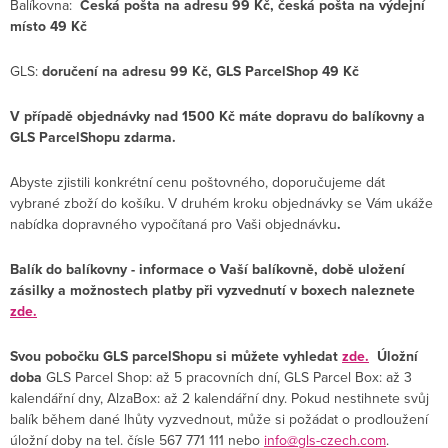
Balíkovna:
Česká pošta na adresu 99 Kč, česká pošta na výdejní
místo
49 Kč
GLS:
doručení na adresu 99 Kč, GLS ParcelShop 49 Kč
V případě objednávky nad 1500 Kč máte dopravu do balíkovny a
GLS ParcelShopu zdarma.
Abyste zjistili konkrétní cenu poštovného, doporučujeme dát
vybrané zboží do košíku. V druhém kroku objednávky se Vám ukáže
nabídka dopravného vypočítaná pro Vaši objednávku
.
Balík do balíkovny - informace o Vaší balíkovně, době uložení
zásilky a možnostech platby při vyzvednutí v boxech naleznete
zde.
Svou pobočku GLS parcelShopu si můžete vyhledat
zde.
Úložní
doba
GLS Parcel Shop: až 5 pracovních dní, GLS Parcel Box: až 3
kalendářní dny, AlzaBox: až 2 kalendářní dny. Pokud nestihnete svůj
balík během dané lhůty vyzvednout, může si požádat o prodloužení
úložní doby na tel. čísle 567 771 111 nebo
info@gls-czech.com
.