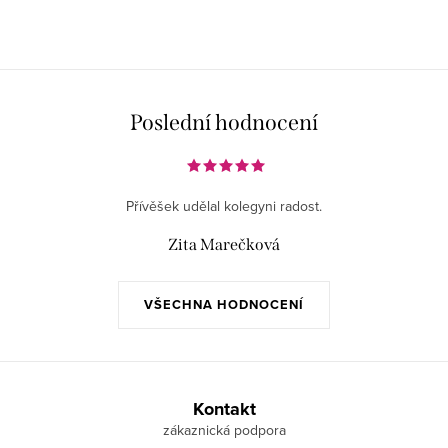
Poslední hodnocení
Přívěšek udělal kolegyni radost.
Zita Marečková
VŠECHNA HODNOCENÍ
Z
á
Kontakt
p