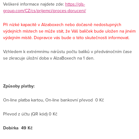
Veškeré informace najdete zde:
https://gls-
group.com/CZ/cs/prijemci/proces-doruceni/
Při nízké kapacitě v Alzaboxech nebo dočasně nedostupných
výdejních místech se může stát, že Váš balíček bude uložen na jiném
výdejním místě. Dopravce vás bude o této skutečnosti informovat.
Vzhledem k extrémnímu nárůstu počtu balíků v předvánočním čase
se zkracuje úložní doba v AlzaBoxech na 1 den.
Způsoby platby:
On-line platba kartou, On-line bankovní převod 0 Kč
Převod z účtu (QR kód) 0 Kč
Dobírka 49 Kč