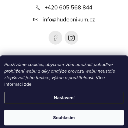
+420 605 568 844
a
t
info
@
hudebnikum.cz
í
Informace
Používáme cookies, abychom Vám umožnili pohodlné
prohlížení webu a díky analýze provozu webu neustále
Blog
zlepšovali jeho funkce, výkon a použitelnost.
Více
informací
zde
.
Instagram
Nastavení
Copyright 2026
HUDEBNIKUM.CZ
. Všechna práva vyhrazena.
Souhlasím
Vytvořil Shoptet