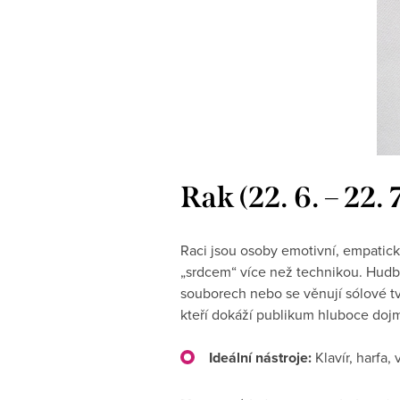
Rak (22. 6. – 22. 
Raci jsou osoby emotivní, empatické
„srdcem“ více než technikou. Hudba 
souborech nebo se věnují sólové tvor
kteří dokáží publikum hluboce doj
Ideální nástroje:
Klavír, harfa, 