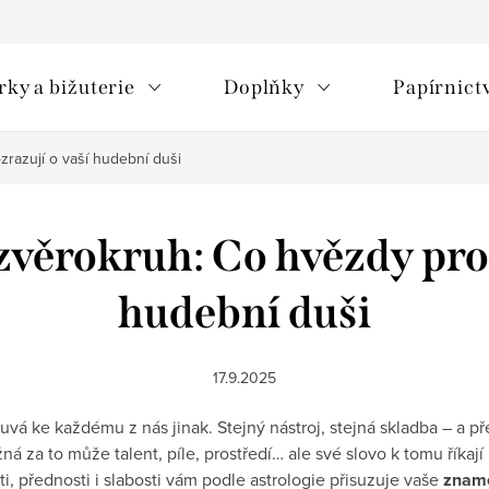
rky a bižuterie
Doplňky
Papírnict
razují o vaší hudební duši
zvěrokruh: Co hvězdy proz
hudební duši
17.9.2025
vá ke každému z nás jinak. Stejný nástroj, stejná skladba – a př
za to může talent, píle, prostředí… ale své slovo k tomu říkají 
ti, přednosti i slabosti vám podle astrologie přisuzuje vaše
zname