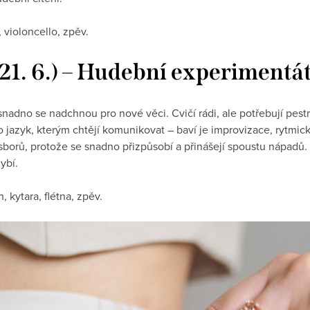
, violoncello, zpěv.
– 21. 6.) – Hudební experimentá
snadno se nadchnou pro nové věci. Cvičí rádi, ale potřebují pestros
o jazyk, kterým chtějí komunikovat – baví je improvizace, rytmic
 sborů, protože se snadno přizpůsobí a přinášejí spoustu nápadů.
ybí.
, kytara, flétna, zpěv.