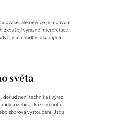
sou ovace, ale nejvíce je motivuje
di zkoušejí výrazné interpretace
když jejich hudba inspiruje a
ho světa
ě, dokud není technika i výraz
, rády rozebírají každou notu.
 nebo sborová vystoupení. Jsou