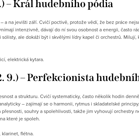
 8.) – Král hudebního pódia
– a na jevišti září. Cvičí poctivě, protože vědí, že bez práce nej
ímají intenzivně, dávají do ní svou osobnost a energii, často rá
listy, ale dokáží být i skvělými lídry kapel či orchestrů. Milují, 
icí, elektrická kytara.
2. 9.) – Perfekcionista hudební
přesnost a strukturu. Cvičí systematicky, často několik hodin denn
alyticky – zajímají se o harmonii, rytmus i skladatelské principy
a přesnosti, souhry a spolehlivosti, takže jim vyhovují orchestry
na které je spoleh.
 klarinet, flétna.