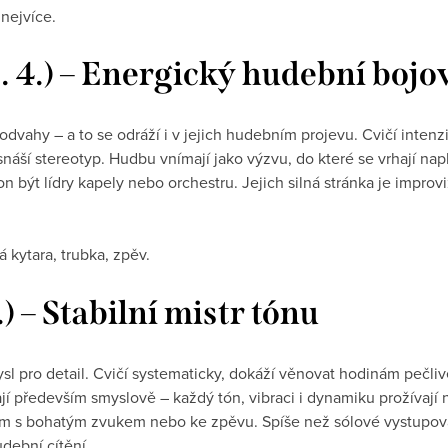
nejvíce.
0. 4.) – Energický hudební bojo
odvahy – a to se odráží i v jejich hudebním projevu. Cvičí intenzi
ší stereotyp. Hudbu vnímají jako výzvu, do které se vrhají naplno
on být lídry kapely nebo orchestru. Jejich silná stránka je impr
á kytara, trubka, zpěv.
5.) – Stabilní mistr tónu
smysl pro detail. Cvičí systematicky, dokáží věnovat hodinám pečli
 především smyslově – každý tón, vibraci i dynamiku prožívají na
ojům s bohatým zvukem nebo ke zpěvu. Spíše než sólové vystupov
dební cítění.