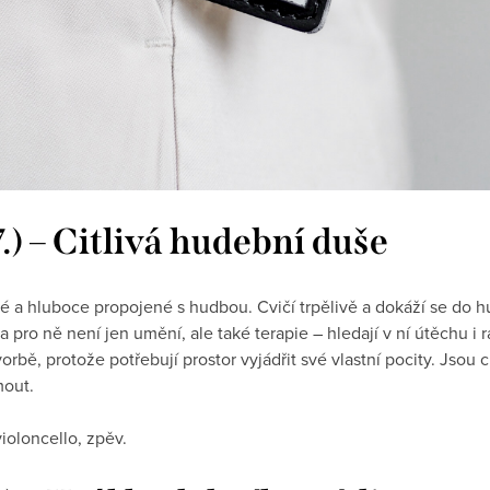
7.) – Citlivá hudební duše
 a hluboce propojené s hudbou. Cvičí trpělivě a dokáží se do hu
pro ně není jen umění, ale také terapie – hledají v ní útěchu i r
bě, protože potřebují prostor vyjádřit své vlastní pocity. Jsou c
mout.
violoncello, zpěv.