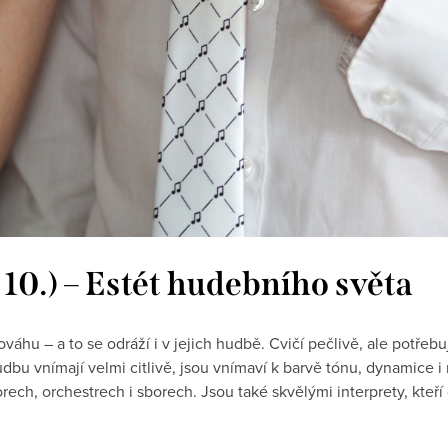
. 10.) – Estét hudebního světa
áhu – a to se odráží i v jejich hudbě. Cvičí pečlivě, ale potřebují
udbu vnímají velmi citlivě, jsou vnímaví k barvě tónu, dynamice i 
orech, orchestrech i sborech. Jsou také skvělými interprety, kte