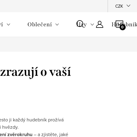
CZK
NÁKU
ví
Oblečení
Hry
Hudebnik
KOŠÍ
razují o vaší
esto ji každý hudebník prožívá
i hvězdy.
ní zvěrokruhu
– a zjistěte, jaké