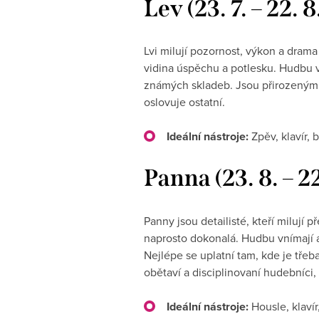
Lev (23. 7. – 22.
Lvi milují pozornost, výkon a drama 
vidina úspěchu a potlesku. Hudbu vn
známých skladeb. Jsou přirozenými só
oslovuje ostatní.
Ideální nástroje:
Zpěv, klavír, b
Panna (23. 8. – 2
Panny jsou detailisté, kteří milují 
naprosto dokonalá. Hudbu vnímají an
Nejlépe se uplatní tam, kde je třeb
obětaví a disciplinovaní hudebníci, 
Ideální nástroje:
Housle, klavír,