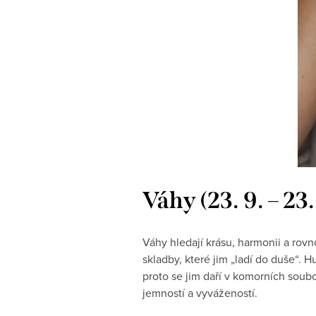
Váhy (23. 9. – 23
Váhy hledají krásu, harmonii a rovnov
skladby, které jim „ladí do duše“. H
proto se jim daří v komorních soub
jemností a vyvážeností.