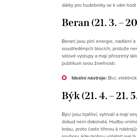
dárky pro hudebníky se k vám hodí 
Beran (21. 3. – 2
Berani jsou plní energie, nadšení a 
soustředěných blocích, protože nesná
sólové výstupy a mají přirozený skl
publikum svou živelností.
Ideální nástroje:
Bicí, elektrick
Býk (21. 4. – 21. 
Býci jsou trpěliví, vytrvalí a mají 
dokud není dokonalá. Hudbu vnímají
krásu, proto často tíhnou k nástr
soubory, kde mohou uplatnit své hu