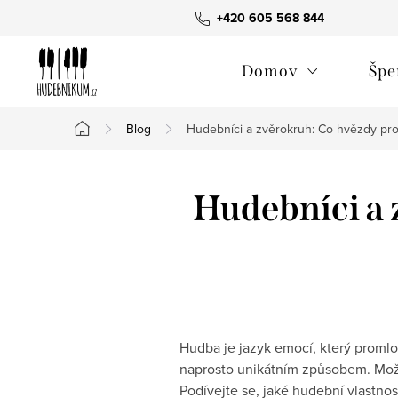
Přejít
+420 605 568 844
na
obsah
Domov
Špe
Blog
Hudebníci a zvěrokruh: Co hvězdy proz
Domů
Hudebníci a 
Hudba je jazyk emocí, který promlou
naprosto unikátním způsobem. Možná 
Podívejte se, jaké hudební vlastnos