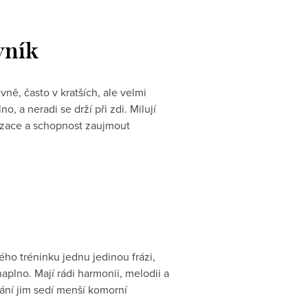
vník
vně, často v kratších, ale velmi
, a neradi se drží při zdi. Milují
ovizace a schopnost zaujmout
vého tréninku jednu jedinou frázi,
plno. Mají rádi harmonii, melodii a
ání jim sedí menší komorní