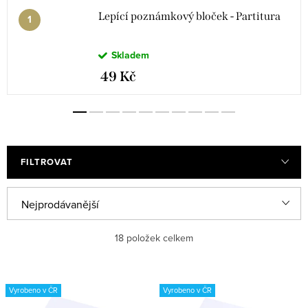
Lepící poznámkový bloček - Partitura
Skladem
49 Kč
FILTROVAT
Ř
Nejprodávanější
a
Nejlevnější
18
položek celkem
z
e
Nejdražší
V
n
Vyrobeno v ČR
Vyrobeno v ČR
ý
Abecedně