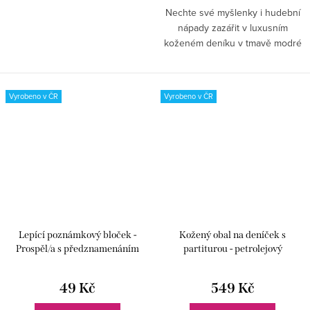
Nechte své myšlenky i hudební
nápady zazářit v luxusním
koženém deníku v tmavě modré
barvě, který spojuje precizní
české řemeslo, nadčasový
design a jemný hudební detail.
Vyrobeno v ČR
Vyrobeno v ČR
Lepící poznámkový bloček -
Kožený obal na deníček s
Prospěl/a s předznamenáním
partiturou - petrolejový
49 Kč
549 Kč