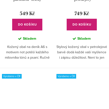
549 Kč
749 Kč
DO KOŠÍKU
DO KOŠÍKU
Skladem
Skladem
Kožený obal na deník A6 s
Stylový kožený obal v petrolejové
motivem not potěší každého
barvě dodá každé vaší myšlence
milovníka tónů a psaní. Ručně
i zápisu důležitost. Není to jen
vyrobený v Česku, s praktickým
obal – je to společník na cestě
zapínáním na sedlářský knoflík,
životem, který vás bude
stane se vaším oblíbeným...
inspirovat k psaní i po...
Vyrobeno v ČR
Vyrobeno v ČR