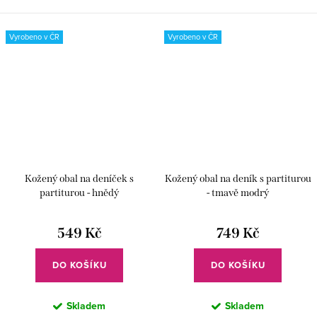
humor. Skvělý doplněk na
hudby. Praktický dárek s vtipem a
pracovní stůl i do školy. ✅...
českou kvalitou. ✅...
Vyrobeno v ČR
Vyrobeno v ČR
Kožený obal na deníček s
Kožený obal na deník s partiturou
partiturou - hnědý
- tmavě modrý
549 Kč
749 Kč
DO KOŠÍKU
DO KOŠÍKU
Skladem
Skladem