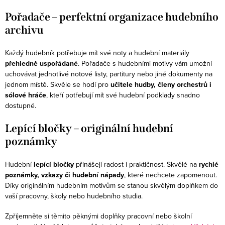
i
Pořadače – perfektní organizace hudebního
s
archivu
u
Každý hudebník potřebuje mít své noty a hudební materiály
přehledně uspořádané
. Pořadače s hudebními motivy vám umožní
uchovávat jednotlivé notové listy, partitury nebo jiné dokumenty na
jednom místě. Skvěle se hodí pro
učitele hudby, členy orchestrů i
sólové hráče
, kteří potřebují mít své hudební podklady snadno
dostupné.
Lepící bločky – originální hudební
poznámky
Hudební
lepící bločky
přinášejí radost i praktičnost. Skvělé na
rychlé
poznámky, vzkazy či hudební nápady
, které nechcete zapomenout.
Díky originálním hudebním motivům se stanou skvělým doplňkem do
vaší pracovny, školy nebo hudebního studia.
Zpříjemněte si těmito pěknými doplňky pracovní nebo školní