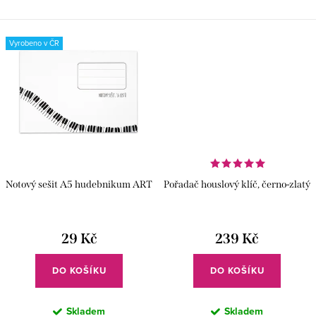
zápisky nebo úkoly spojit s vášní
praktickém bločku s houslovým
k hudbě.✅ Hudební motiv – lepící
klíčem na každém lístečku.✅
bloček s partiturou a...
Originální hudební...
Vyrobeno v ČR
Notový sešit A5 hudebnikum ART
Pořadač houslový klíč, černo-zlatý
29 Kč
239 Kč
DO KOŠÍKU
DO KOŠÍKU
Skladem
Skladem