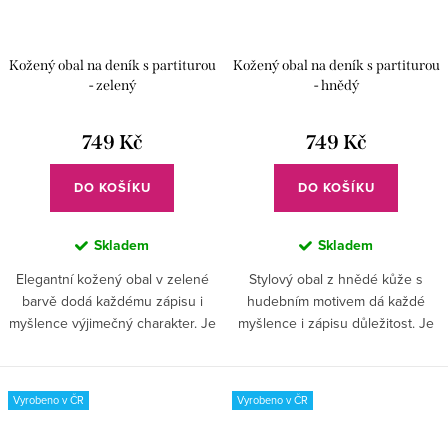
Kožený obal na deník s partiturou
Kožený obal na deník s partiturou
- zelený
- hnědý
749 Kč
749 Kč
DO KOŠÍKU
DO KOŠÍKU
Skladem
Skladem
Elegantní kožený obal v zelené
Stylový obal z hnědé kůže s
barvě dodá každému zápisu i
hudebním motivem dá každé
myšlence výjimečný charakter. Je
myšlence i zápisu důležitost. Je
to víc než jen obal – je to
to víc než jen obal – je to přítel
společník na cesty životem, který
na cestě životem, který bude
vás bude provázet a...
inspirovat k psaní i po...
Vyrobeno v ČR
Vyrobeno v ČR