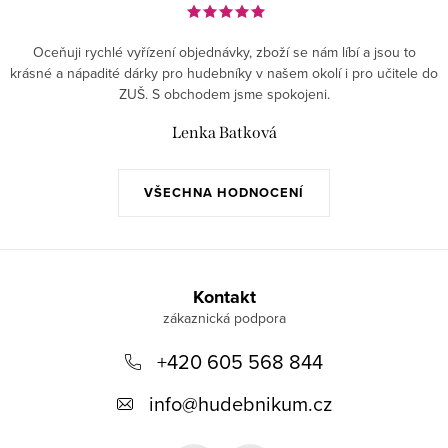
Oceňuji rychlé vyřízení objednávky, zboží se nám líbí a jsou to
krásné a nápadité dárky pro hudebníky v našem okolí i pro učitele do
ZUŠ. S obchodem jsme spokojeni.
Lenka Batková
VŠECHNA HODNOCENÍ
Z
á
Kontakt
p
+420 605 568 844
a
t
info
@
hudebnikum.cz
í