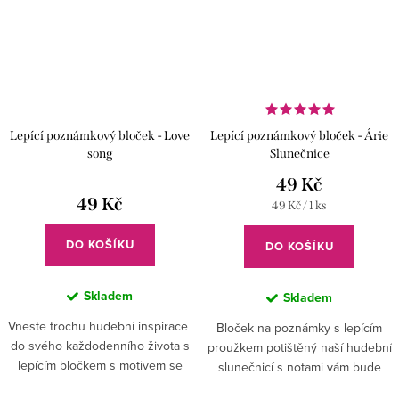
Lepící poznámkový bloček - Love
Lepící poznámkový bloček - Árie
song
Slunečnice
49 Kč
49 Kč
Měrná
49 Kč / 1 ks
cena:
DO KOŠÍKU
DO KOŠÍKU
Skladem
Skladem
Vneste trochu hudební inspirace
Bloček na poznámky s lepícím
do svého každodenního života s
proužkem potištěný naší hudební
lepícím bločkem s motivem se
slunečnicí s notami vám bude
srdcem plným hudby. ✅ Hudební
dělat radost při každém zápisu. ✅