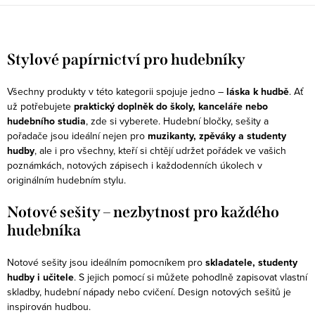
motiv – lepící bloček se srdcem z
Hudebně-přírodní motiv – lepící
not a...
bloček s...
O
v
Stylové papírnictví pro hudebníky
l
á
Všechny produkty v této kategorii spojuje jedno –
láska k hudbě
. Ať
už potřebujete
praktický doplněk do školy, kanceláře nebo
d
hudebního studia
, zde si vyberete. Hudební bločky, sešity a
a
pořadače jsou ideální nejen pro
muzikanty, zpěváky a studenty
c
hudby
, ale i pro všechny, kteří si chtějí udržet pořádek ve vašich
í
poznámkách, notových zápisech i každodenních úkolech v
p
originálním hudebním stylu.
r
Notové sešity – nezbytnost pro každého
v
hudebníka
k
y
Notové sešity jsou ideálním pomocníkem pro
skladatele, studenty
v
hudby i učitele
. S jejich pomocí si můžete pohodlně zapisovat vlastní
ý
skladby, hudební nápady nebo cvičení. Design notových sešitů je
inspirován hudbou.
p