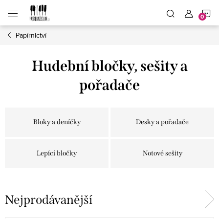
Přejít
N
na
obsah
Papírnictví
K
Hudební bločky, sešity a
pořadače
Bloky a deníčky
Desky a pořadače
Lepící bločky
Notové sešity
Nejprodávanější