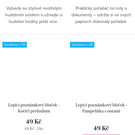
Vybavte se stylově neotřelým
Praktický pořadač na noty a
hudebním sešitem a užívejte si
dokumenty – udržte si ve svých
hudební hodiny ještě více.
papírech dokonalý pořádek.
Vyrobeno v ČR
Vyrobeno v ČR
Lepící poznámkový bloček -
Lepící poznámkový bloček -
Kočičí preludium
Pampeliška s notami
49 Kč
49 Kč
Měrná
49 Kč / 1 ks
cena: