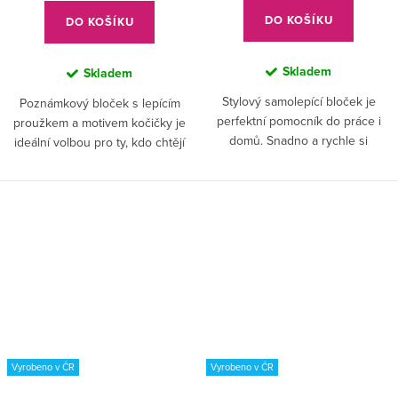
DO KOŠÍKU
DO KOŠÍKU
Skladem
Skladem
Stylový samolepící bloček je
Poznámkový bloček s lepícím
perfektní pomocník do práce i
proužkem a motivem kočičky je
domů. Snadno a rychle si
ideální volbou pro ty, kdo chtějí
zapíšete každý vzkaz, poznámku,
své každodenní poznámky
úkol i nápad.✅ Hudební motiv –
obohatit o stylový, hudební
lepící bloček s potiskem...
design.✅ Originální hudební
motiv...
Vyrobeno v ČR
Vyrobeno v ČR