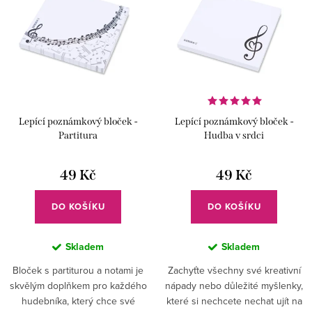
í
p
p
i
r
s
o
p
d
r
u
Lepící poznámkový bloček -
Lepící poznámkový bloček -
o
k
Partitura
Hudba v srdci
d
t
u
49 Kč
49 Kč
ů
k
DO KOŠÍKU
DO KOŠÍKU
t
ů
Skladem
Skladem
Bloček s partiturou a notami je
Zachyťte všechny své kreativní
skvělým doplňkem pro každého
nápady nebo důležité myšlenky,
hudebníka, který chce své
které si nechcete nechat ujít na