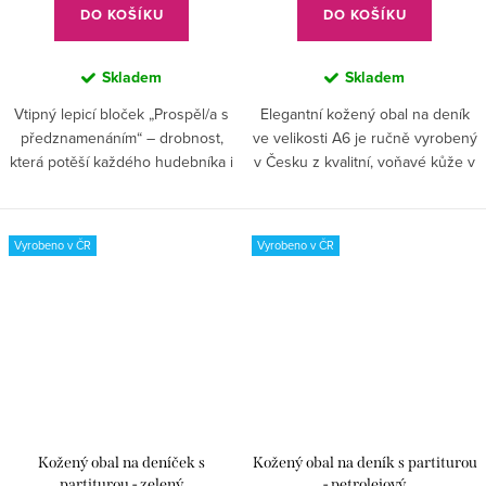
DO KOŠÍKU
DO KOŠÍKU
Skladem
Skladem
Vtipný lepicí bloček „Prospěl/a s
Elegantní kožený obal na deník
předznamenáním“ – drobnost,
ve velikosti A6 je ručně vyrobený
která potěší každého hudebníka i
v Česku z kvalitní, voňavé kůže v
studenta. Ideální jako malý dárek
krásném petrolejovém odstínu.
nebo milé povzbuzení pro
Přední stranu zdobí reliéf
všechny, kdo mají hudbu...
partitury, který mu...
Vyrobeno v ČR
Vyrobeno v ČR
Kožený obal na deníček s
Kožený obal na deník s partiturou
partiturou - zelený
- petrolejový