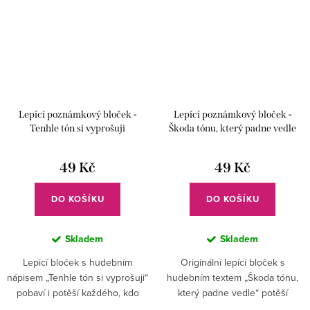
Lepící poznámkový bloček -
Lepící poznámkový bloček -
Tenhle tón si vyprošuji
Škoda tónu, který padne vedle
49 Kč
49 Kč
DO KOŠÍKU
DO KOŠÍKU
Skladem
Skladem
Lepicí bloček s hudebním
Originální lepící bloček s
nápisem „Tenhle tón si vyprošuji“
hudebním textem „Škoda tónu,
pobaví i potěší každého, kdo
který padne vedle“ potěší
miluje hudbu a má smysl pro
každého muzikanta i učitele