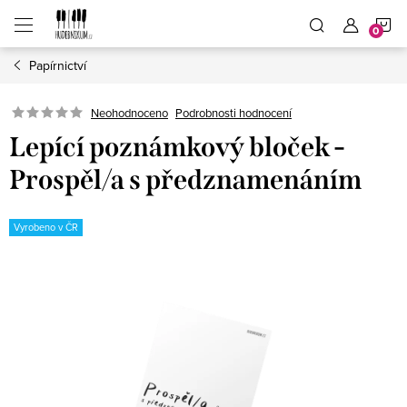
Přejít
N
na
obsah
Papírnictví
K
Neohodnoceno
Podrobnosti hodnocení
Lepící poznámkový bloček -
Prospěl/a s předznamenáním
Vyrobeno v ČR