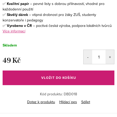
✅
Kvalitní papír
– pevné listy s dobrou přilnavostí, vhodné pro
každodenní použití
✅
Skvělý dárek
– vtipná drobnost pro žáky ZUŠ, studenty
konzervatoře i pedagogy
✅
Vyrobeno v ČR
– poctivá česká výroba, podpora lokálních tvůrců
Více informací
Skladem
49 Kč
Měrná
cena:
VLOŽIT DO KOŠÍKU
Kód produktu:
DBD018
Dotaz k produktu
Hlídací pes
Sdílet