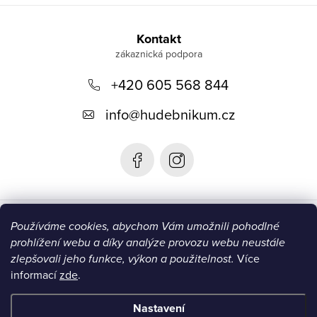
Z
á
Kontakt
p
+420 605 568 844
a
t
info
@
hudebnikum.cz
í
Informace
Používáme cookies, abychom Vám umožnili pohodlné
prohlížení webu a díky analýze provozu webu neustále
Blog
zlepšovali jeho funkce, výkon a použitelnost.
Více
informací
zde
.
Instagram
Nastavení