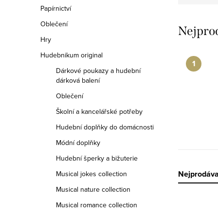
n
Papírnictví
n
Oblečení
Nejpro
í
Hry
Hudebnikum original
p
Dárkové poukazy a hudební
a
dárková balení
Oblečení
n
Školní a kancelářské potřeby
e
Hudební doplňky do domácnosti
l
Módní doplňky
Hudební šperky a bižuterie
Ř
Nejprodáva
Musical jokes collection
Musical nature collection
a
Musical romance collection
z