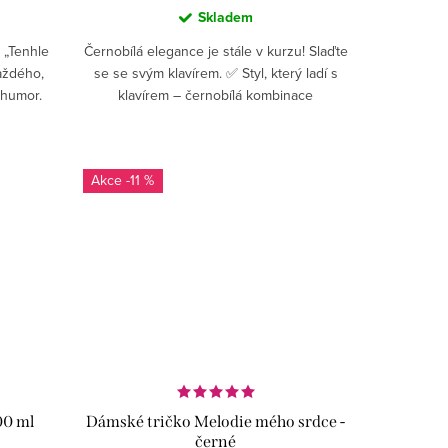
Skladem
 „Tenhle
Černobílá elegance je stále v kurzu! Slaďte
každého,
se se svým klavírem. ✅ Styl, který ladí s
 humor.
klavírem – černobílá kombinace
o školy.
inspirovaná klaviaturou je nadčasová a
elegantní✅...
-11 %
00 ml
Dámské tričko Melodie mého srdce -
černé