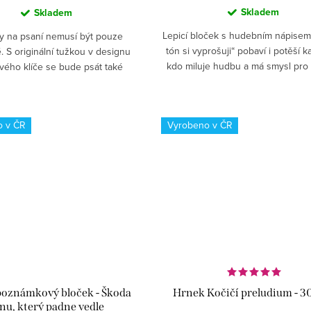
Skladem
Skladem
Lepicí bloček s hudebním nápisem
y na psaní nemusí být pouze
tón si vyprošuji“ pobaví i potěší 
é. S originální tužkou v designu
kdo miluje hudbu a má smysl pro
vého klíče se bude psát také
Skvělý doplněk na pracovní stůl i d
riginální motiv – tužka ve tvaru
✅...
ouslového klíče potěší...
o v ČR
Vyrobeno v ČR
poznámkový bloček - Škoda
Hrnek Kočičí preludium - 3
nu, který padne vedle