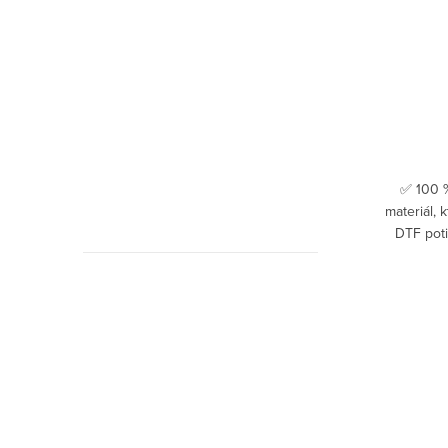
✅ 100 %
materiál, 
DTF poti
Gramáž 1