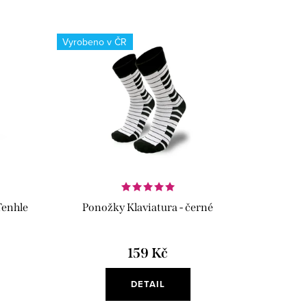
Vyrobeno v ČR
Tenhle
Ponožky Klaviatura - černé
159 Kč
DETAIL