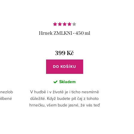
Hrnek ZMLKNI - 450 ml
399 Kč
DO KOŠÍKU
Skladem
e nezlob
V hudbě i v životě je i ticho nesmírně
blíbené
důležité. Když budete pít čaj z tohoto
hrnečku, všem bude jasné, že vás teď
nemají rušit.