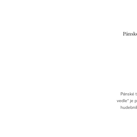
Pánské
Pánské t
vedle“ je
hudební
humor.
pro