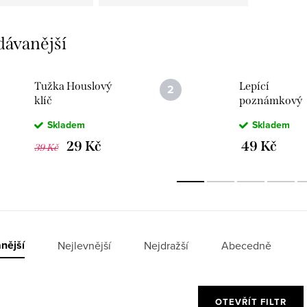
dávanější
Tužka Houslový
Lepící
klíč
poznámkový
bloček - Tenhl
Skladem
Skladem
tón si vyprošu
29 Kč
49 Kč
39 Kč
nější
Nejlevnější
Nejdražší
Abecedně
OTEVŘÍT FILTR