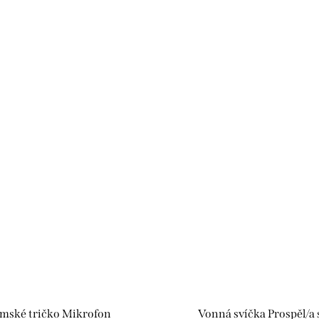
z
mské tričko Mikrofon
Vonná svíčka Prospěl/a 