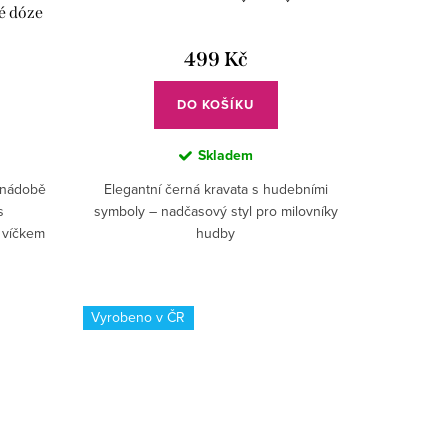
é dóze
499 Kč
DO KOŠÍKU
Skladem
é nádobě
Elegantní černá kravata s hudebními
s
symboly – nadčasový styl pro milovníky
víčkem
hudby
m.
Vyrobeno v ČR