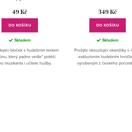
49 Kč
349 Kč
DO KOŠÍKU
DO KOŠÍKU
Skladem
Skladem
 lepící bloček s hudebním textem
Prožijte okouzlující okamžiky s
ónu, který padne vedle“ potěší
exkluzivním hudebním hrníč
o muzikanta i učitele hudby.
vyrobeným z českého porcelá
dárek s vtipem a českou kvalitou.
✅...