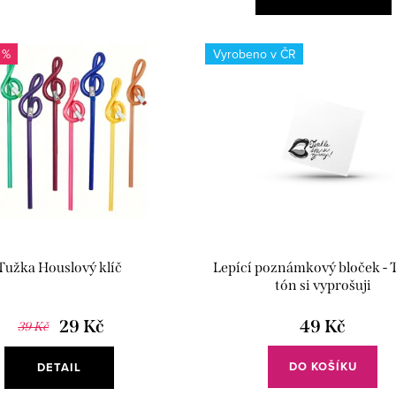
 %
Vyrobeno v ČR
Tužka Houslový klíč
Lepící poznámkový bloček - 
tón si vyprošuji
29 Kč
49 Kč
39 Kč
DO KOŠÍKU
DETAIL