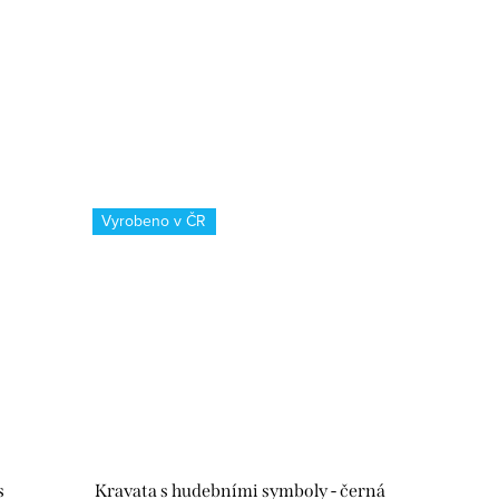
Vyrobeno v ČR
s
Kravata s hudebními symboly - černá