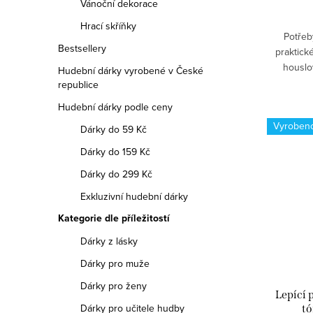
Vánoční dekorace
t
Hrací skříňky
Potřeb
ů
Bestsellery
praktick
houslo
Hudební dárky vyrobené v České
skvěle.✅ O
republice
h
Hudební dárky podle ceny
Vyroben
Dárky do 59 Kč
Dárky do 159 Kč
Dárky do 299 Kč
Exkluzivní hudební dárky
Kategorie dle příležitostí
Dárky z lásky
Dárky pro muže
Dárky pro ženy
Lepící 
Dárky pro učitele hudby
tó