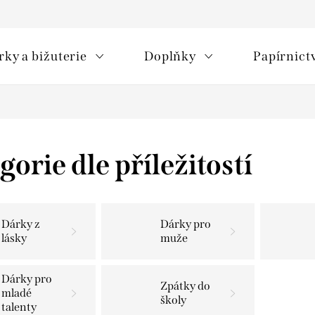
rky a bižuterie
Doplňky
Papírnict
gorie dle příležitostí
Dárky z
Dárky pro
lásky
muže
Dárky pro
Zpátky do
mladé
školy
talenty