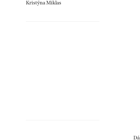
Kristýna Miklas
Hudebnikum.c
recenze
Dá