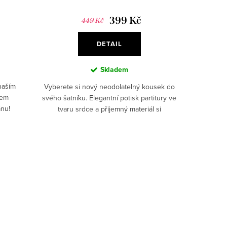
399 Kč
449 Kč
DETAIL
Skladem
 naším
Vyberete si nový neodolatelný kousek do
kem
svého šatníku. Elegantní potisk partitury ve
nu!
tvaru srdce a příjemný materiál si
oblíbí každá stylová kráska. ✅Romantický
potisk...