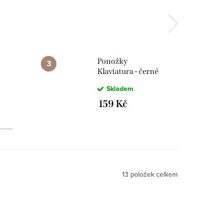
Ponožky
Klaviatura - černé
e
Skladem
ji
159 Kč
13
položek celkem