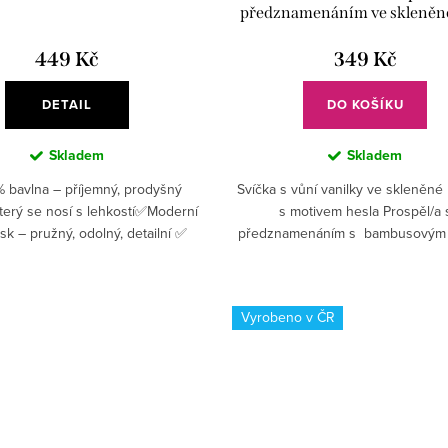
předznamenáním ve skleněn
449 Kč
349 Kč
DETAIL
DO KOŠÍKU
Skladem
Skladem
 bavlna – příjemný, prodyšný
Svíčka s vůní vanilky ve skleněn
který se nosí s lehkostí✅Moderní
s motivem hesla Prospěl/a 
sk – pružný, odolný, detailní ✅
předznamenáním s bambusovým 
80 g/m² – kvalitní tričko, které
ozdobeným houslovým klíče
vydrží roky ✅...
Vyrobeno v ČR