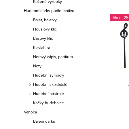
Kožené výrobky
e
Hudební dárky podle motivu
V
-25
n
Balet, baletky
ý
Houslový klíč
í
p
Basový klíč
p
i
Klaviatura
r
Notový zápis, partitura
s
o
Noty
p
d
Hudební symboly
r
Hudební skladatelé
u
o
Hudební nástroje
k
d
Kočky hudebnice
t
Vánoce
u
ů
Balení dárků
k