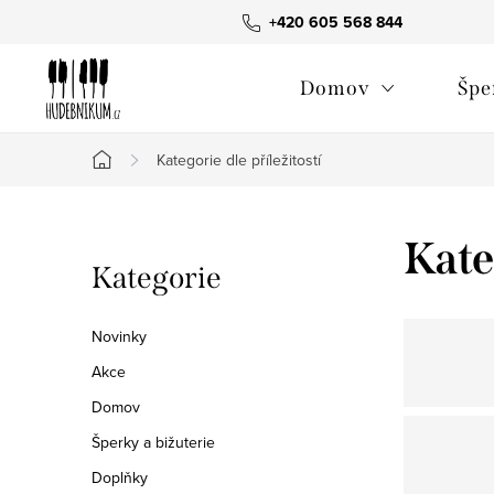
Přejít
+420 605 568 844
na
obsah
Domov
Špe
Kategorie dle příležitostí
Domů
P
Kate
Přeskočit
Kategorie
o
kategorie
s
Novinky
t
Akce
Domov
r
Šperky a bižuterie
a
Doplňky