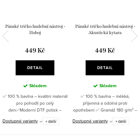
Pánské tričko hudební nástroj -
Pánské tričko hudební nástroj -
Hoboj
Akustická kytara
449 Kč
449 Kč
DETAIL
DETAIL
Skladem
Skladem
✅ 100 % bavlna – kvalitní materiál
✅ 100 % bavlna – měkká,
pro pohodlí po celý
příjemná a odolná proti
den✅Moderní DTF potisk –
opotřebení ✅ Gramáž 180 g/m² –
pružný, odolný, detailní ✅ Gramáž
jistota kvality, která
Dostupné varianty
Dostupné varianty
+ další
+ další
180 g/m² – tričko, které si
vydrží✅Moderní DTF potisk –
zachová tvar i po mnoha praních
pružný, odolný, detailní ✅ Motiv
✅...
tvořený jedním...