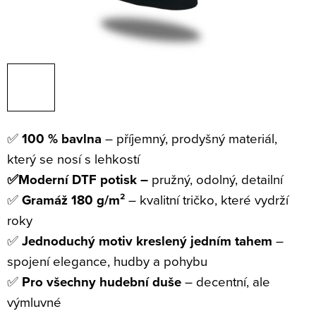
✅
100 % bavlna
– příjemný, prodyšný materiál,
který se nosí s lehkostí
✅Moderní DTF potisk –
pružný, odolný, detailní
✅
Gramáž 180 g/m²
– kvalitní tričko, které vydrží
roky
✅
Jednoduchý motiv kreslený jedním tahem
–
spojení elegance, hudby a pohybu
✅
Pro všechny hudební duše
– decentní, ale
výmluvné