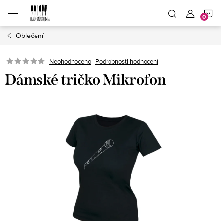
Přejít
N
na
obsah
Oblečení
K
Neohodnoceno
Podrobnosti hodnocení
Dámské tričko Mikrofon