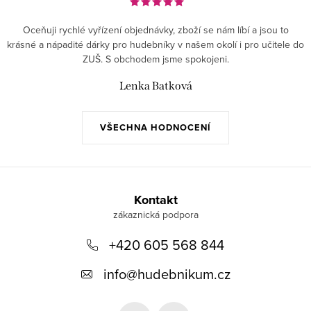
Oceňuji rychlé vyřízení objednávky, zboží se nám líbí a jsou to
krásné a nápadité dárky pro hudebníky v našem okolí i pro učitele do
ZUŠ. S obchodem jsme spokojeni.
Lenka Batková
VŠECHNA HODNOCENÍ
Z
á
Kontakt
p
+420 605 568 844
a
t
info
@
hudebnikum.cz
í