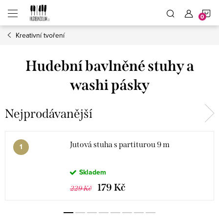
Přejít
N
na
obsah
Kreativní tvoření
K
Hudební bavlněné stuhy a
washi pásky
Nejprodávanější
Jutová stuha s partiturou 9 m
Skladem
179 Kč
229 Kč