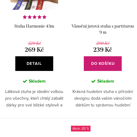
Stuha Harmonie 43m
Vánoční jutová stuha s partiturou
9 m
329 Kč
299 Kč
269 Kč
239 Kč
DETAIL
DO KOŠÍKU
Skladem
Skladem
Látková stuha je ideální volbou
Krásná hudební stuha v přírodní
pro všechny, kteří chtějí zabalit
designu dodá vašim vánočním
dárky pro své blízké stylově a
dárkům tu správnou hudební
elegantně. S jejími mnoha
atmosféru.
dostupnými barvami a krásným
zlatým motivem...
-20 %