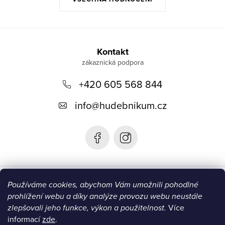
Z
á
Kontakt
p
+420 605 568 844
a
t
info
@
hudebnikum.cz
í
Informace
Používáme cookies, abychom Vám umožnili pohodlné
prohlížení webu a díky analýze provozu webu neustále
Blog
zlepšovali jeho funkce, výkon a použitelnost.
Více
informací
zde
.