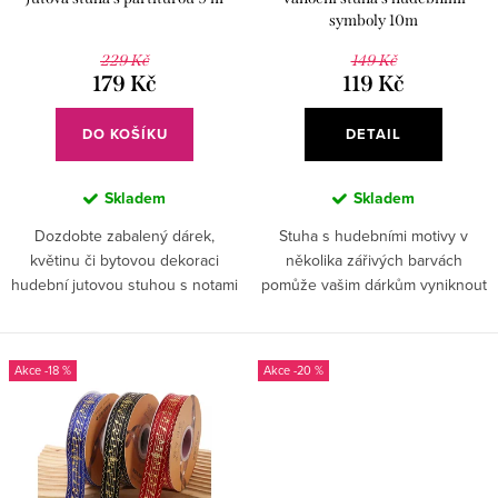
o
k
symboly 10m
d
t
229 Kč
149 Kč
u
179 Kč
119 Kč
ů
k
DO KOŠÍKU
DETAIL
t
ů
Skladem
Skladem
Dozdobte zabalený dárek,
Stuha s hudebními motivy v
květinu či bytovou dekoraci
několika zářivých barvách
hudební jutovou stuhou s notami
pomůže vašim dárkům vyniknout
a udělejte z každého kousku
a přidá jim na atraktivitě.
originál.
-18 %
-20 %