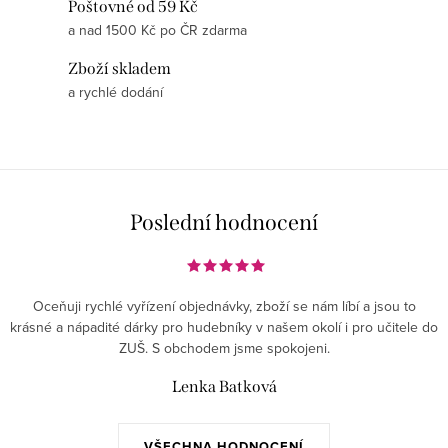
Poštovné od 59 Kč
a
a nad 1500 Kč po ČR zdarma
c
í
Zboží skladem
p
a rychlé dodání
r
v
k
y
v
Poslední hodnocení
ý
p
i
Oceňuji rychlé vyřízení objednávky, zboží se nám líbí a jsou to
s
krásné a nápadité dárky pro hudebníky v našem okolí i pro učitele do
ZUŠ. S obchodem jsme spokojeni.
u
Lenka Batková
VŠECHNA HODNOCENÍ