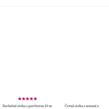
odráží váš osobní styl.
jedinečný nádech.
Bavlněná stuha s partiturou 10 m
Černá stuha s notami a