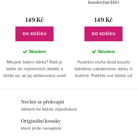
houslovými klíči
149 Kč
149 Kč
DO KOŠÍKU
DO KOŠÍKU
Skladem
Skladem
Milujete balení dárků? Rádi je
Hudební stuha dodá kouzlo
ladíte do nejmenších detailů a
každému zabalenému dárku či
těšíte se, až jej obdarovaný uvidí
květině. Potěšte své blízké od
a začne pomalu rozbalovat? Pak
srdce. Vyzdobit s ní můžete i
je pro vás tato hudební stužka to
bytové dekorace.
pravé.
O
Nechte se překvapit
dárkem ke každé objednávce
v
l
Originální kousky
á
které jinde nenajdete
d