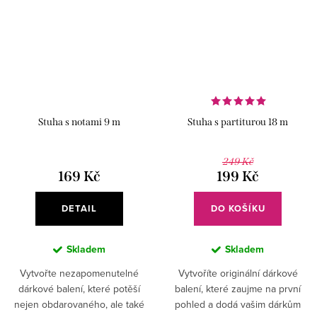
Stuha s notami 9 m
Stuha s partiturou 18 m
249 Kč
169 Kč
199 Kč
DETAIL
DO KOŠÍKU
Skladem
Skladem
Vytvořte nezapomenutelné
Vytvoříte originální dárkové
dárkové balení, které potěší
balení, které zaujme na první
nejen obdarovaného, ale také
pohled a dodá vašim dárkům