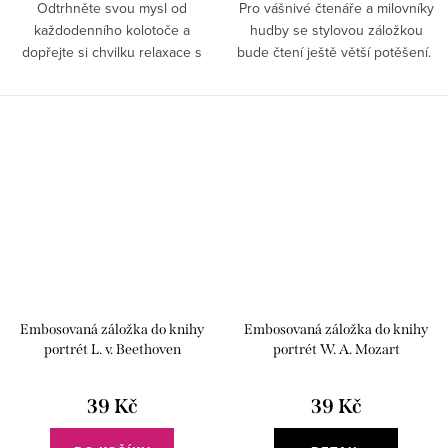
Odtrhněte svou mysl od
Pro vášnivé čtenáře a milovníky
každodenního kolotoče a
hudby se stylovou záložkou
dopřejte si chvilku relaxace s
bude čtení ještě větší potěšení.
líbeznými tóny.
Embosovaná záložka do knihy
Embosovaná záložka do knihy
portrét L. v. Beethoven
portrét W. A. Mozart
39 Kč
39 Kč