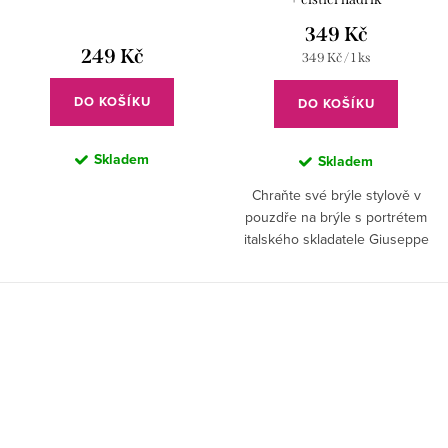
349 Kč
249 Kč
Měrná
349 Kč / 1 ks
cena:
DO KOŠÍKU
DO KOŠÍKU
Skladem
Skladem
Chraňte své brýle stylově v
pouzdře na brýle s portrétem
italského skladatele Giuseppe
Verdiho. Skvělý dárek, který
spojuje praktičnost a hudební
eleganci.