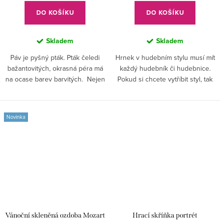
DO KOŠÍKU
DO KOŠÍKU
Skladem
Skladem
Páv je pyšný pták. Pták čeledi
Hrnek v hudebním stylu musí mít
bažantovitých, okrasná péra má
každý hudebník či hudebnice.
na ocase barev barvitých. Nejen
Pokud si chcete vytříbit styl, tak
páv má na ozdobný vějíř práv!
každopádně v rituálu pití čaje či
Pohledné hudebnice, mějte vějíř
kávy! Vybavte se a oblíbený
vždy při ruce! :-)
kousek nedáte z...
Novinka
Vánoční skleněná ozdoba Mozart
Hrací skříňka portrét