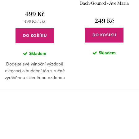
Bach/Gounod - Ave Maria
499 Kč
249 Kč
Měrná
499 Kč / 1 ks
cena:
DO KOŠÍKU
DO KOŠÍKU
Skladem
Skladem
Dodejte své vánoční výzdobě
eleganci a hudební tón s ručně
vyráběnou skleněnou ozdobou
ve tvaru W.A.Mozarta.