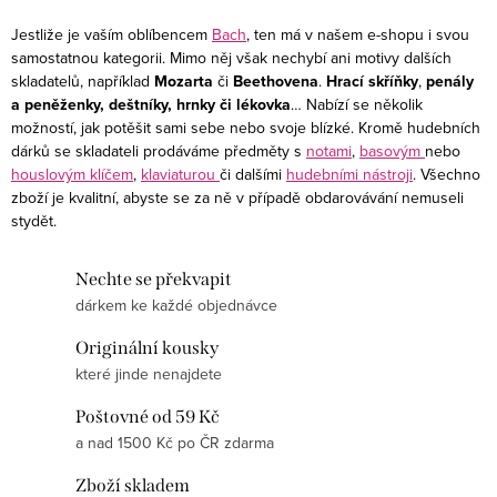
i
s
Jestliže je vaším oblíbencem
Bach
, ten má v našem e-shopu i svou
samostatnou kategorii. Mimo něj však nechybí ani motivy dalších
u
skladatelů, například
Mozarta
či
Beethovena
.
Hrací skříňky
,
penály
a peněženky, deštníky, hrnky či
lékovka
… Nabízí se několik
možností, jak potěšit sami sebe nebo svoje blízké. Kromě hudebních
dárků se skladateli prodáváme předměty s
notami
,
basovým
nebo
houslovým klíčem
,
klaviaturou
či dalšími
hudebními nástroji
. Všechno
zboží je kvalitní, abyste se za ně v případě obdarovávání nemuseli
stydět.
Nechte se překvapit
dárkem ke každé objednávce
Originální kousky
které jinde nenajdete
Poštovné od 59 Kč
a nad 1500 Kč po ČR zdarma
Zboží skladem