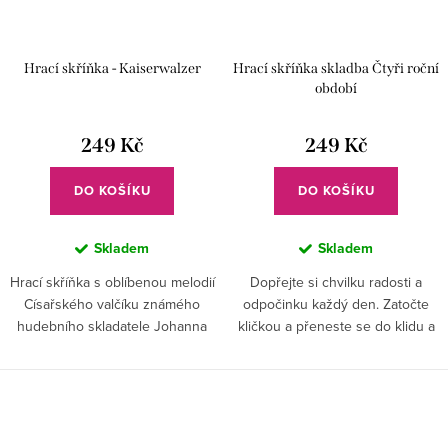
Hrací skříňka - Kaiserwalzer
Hrací skříňka skladba Čtyři roční
období
249 Kč
249 Kč
DO KOŠÍKU
DO KOŠÍKU
Skladem
Skladem
Hrací skříňka s oblíbenou melodií
Dopřejte si chvilku radosti a
Císařského valčíku známého
odpočinku každý den. Zatočte
hudebního skladatele Johanna
kličkou a přeneste se do klidu a
Strausse potěší každého
pohody s vaší oblíbenou
milovníka vážné hudby.
skladbou.