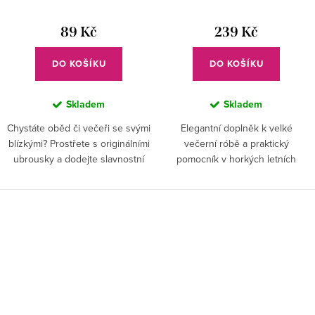
89 Kč
239 Kč
DO KOŠÍKU
DO KOŠÍKU
Skladem
Skladem
Chystáte oběd či večeři se svými
Elegantní doplněk k velké
blízkými? Prostřete s originálními
večerní róbě a praktický
ubrousky a dodejte slavnostní
pomocník v horkých letních
tabuli ten správný hudební
dnech? Ano, je to vějíř! Zdobený
šmrnc.
partiturou Beethovenovi skladby
bude stylovým společníkem
každé dámy.