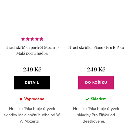
Hrací skříňka portrét Mozart -
Hrací skříňka Piano - Pro Elišku
Malá noční hudba
249 Kč
249 Kč
DETAIL
DO KOŠÍKU
Vyprodáno
Skladem
Hrací skříňka hraje úryvek
Hrací skříňka hraje úryvek
skladby Malá noční hudba od W.
skladby Pro Elišku od
A. Mozarta.
Beethovena.