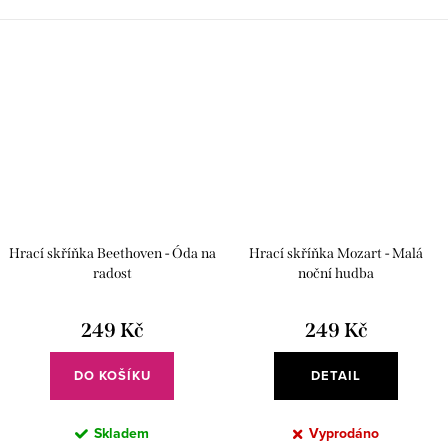
Hrací skříňka Beethoven - Óda na
Hrací skříňka Mozart - Malá
radost
noční hudba
249 Kč
249 Kč
DO KOŠÍKU
DETAIL
Skladem
Vyprodáno