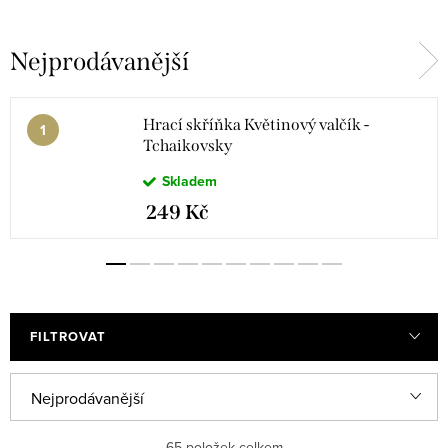
Nejprodávanější
Schubert
Smetana
Strauss
Verdi
Hrací skříňka Květinový valčík -
Tchaikovsky
Skladem
Wagner
Vivaldi
249 Kč
FILTROVAT
Ř
Nejprodávanější
a
Nejlevnější
65
položek celkem