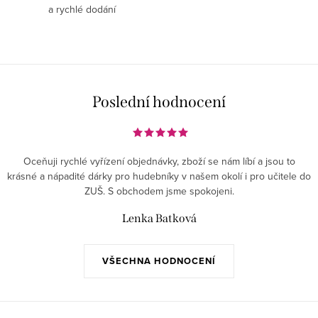
a rychlé dodání
Poslední hodnocení
Oceňuji rychlé vyřízení objednávky, zboží se nám líbí a jsou to
krásné a nápadité dárky pro hudebníky v našem okolí i pro učitele do
ZUŠ. S obchodem jsme spokojeni.
Lenka Batková
VŠECHNA HODNOCENÍ
Z