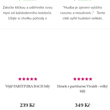
Zatočte kličkou a odtrhněte svou
"Hudba je zjevení vyššího
mysl od každodenního kolotoče.
rozumu a moudrosti..." Tento
Užijte si chvilku pohody s
citát vyřkl hudební velikán,
líbeznými tóny z malé hrací
Ludwig van Beethoven.
skříňky.
Vějíř PARTITURA BACH bílý
Hrnek s partiturou Vivaldi - velký
bílý
239 Kč
349 Kč