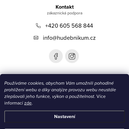
á
Kontakt
p
+420 605 568 844
a
t
info
@
hudebnikum.cz
í
Informace
Používáme cookies, abychom Vám umožnili pohodlné
prohlížení webu a díky analýze provozu webu neustále
Blog
zlepšovali jeho funkce, výkon a použitelnost.
Více
informací
zde
.
Instagram
Nastavení