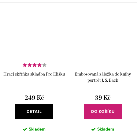
interiéru.
Hrací skříňka skladba Pro Elišku
Embosovaná záložka do knihy
portrét J. S. Bach
249 Kč
39 Kč
DETAIL
DO KOŠÍKU
Skladem
Skladem