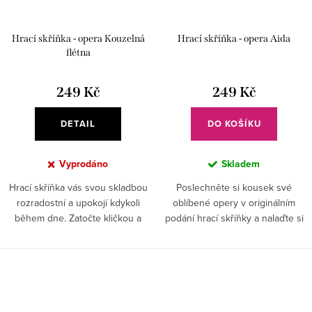
Hrací skříňka - opera Kouzelná
Hrací skříňka - opera Aida
flétna
249 Kč
249 Kč
DETAIL
DO KOŠÍKU
Vyprodáno
Skladem
Hrací skříňka vás svou skladbou
Poslechněte si kousek své
rozradostní a upokojí kdykoli
oblíbené opery v originálním
během dne. Zatočte kličkou a
podání hrací skříňky a nalaďte si
poslechněte si část své oblíbené
tu správnou náladu kdykoli
árie.
chcete.