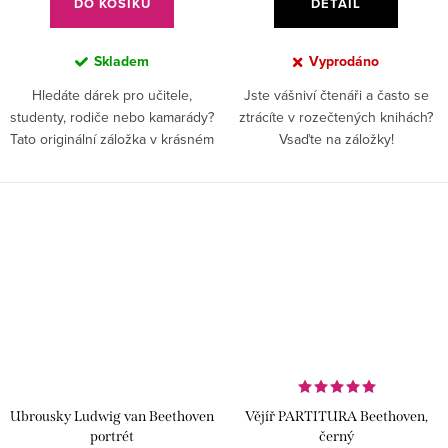
DO KOŠÍKU
DETAIL
Skladem
Vyprodáno
Hledáte dárek pro učitele,
Jste vášniví čtenáři a často se
studenty, rodiče nebo kamarády?
ztrácíte v rozečtených knihách?
Tato originální záložka v krásném
Vsaďte na záložky!
hudebním designu je zaručeně
potěší.
Ubrousky Ludwig van Beethoven
Vějíř PARTITURA Beethoven,
portrét
černý