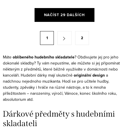
O
NAČÍST 29 DALŠÍCH
v
l
á
S
1
2
d
t
a
r
c
á
Máte
oblíbeného hudebního skladatele
? Obdivujete jej pro jeho
í
dokonalé skladby? Ty vám nepustíme, ale můžete si jej připomínat
n
některým z předmětů, které běžně využíváte v domácnosti nebo
p
k
kanceláři. Hudební dárky mají skutečně
originální design
a
r
o
nadchnou nejednoho muzikanta. Hodí se pro učitele hudby,
v
studenty, zpěváky i hráče na různé nástroje, a to k mnoha
v
k
příležitostem – narozeniny, výročí, Vánoce, konec školního roku,
á
absolutorium atd.
y
n
v
í
Dárkové předměty s hudebními
ý
skladateli
p