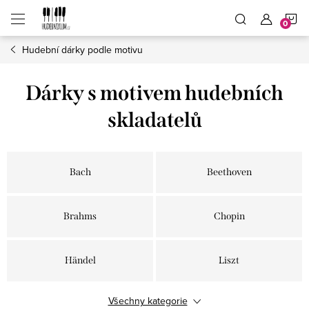
Přejít
N
na
obsah
Hudební dárky podle motivu
K
Dárky s motivem hudebních
skladatelů
Bach
Beethoven
Brahms
Chopin
Händel
Liszt
Všechny kategorie
Mozart
Puccini