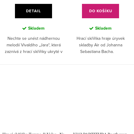
DETAIL
DO KOŠÍKU
Skladem
Skladem
Nechte se unést nádhernou
Hrací skříňka hraje úryvek
melodií Vivaldiho „Jara“, která
skladby Air od Johanna
zaznívá z hrací skříňky ukryté v
Sebastiana Bacha.
elegantních obalech s motivy
slavných malířů.