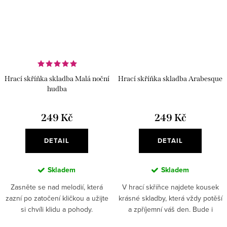
Hrací skříňka skladba Malá noční
Hrací skříňka skladba Arabesque
hudba
249 Kč
249 Kč
DETAIL
DETAIL
Skladem
Skladem
Zasněte se nad melodií, která
V hrací skříňce najdete kousek
zazní po zatočení kličkou a užijte
krásné skladby, která vždy potěší
si chvíli klidu a pohody.
a zpříjemní váš den. Bude i
stylovou dekorací do vašeho