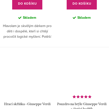
DO KOŠÍKU
DO KOŠÍKU
Skladem
Skladem
Hlavolam je skvělým dárkem pro
děti i dospělé, kteří si chtějí
procvičit logické myšlení. Potěší
jak hudební nadšence, tak i ty,
kteří mají rádi klasickou hudbu a
intelektuální...
Hrací skříňka - Giuseppe Verdi
Pouzdro na brýle Giuseppe Verdi
+ čistící hadřík