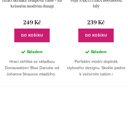
Hrací skříňka Tempo di Valse - Na
Vějíř PARTITURA Beethoven,
krásném modrém dunaji
bílý
249 Kč
239 Kč
DO KOŠÍKU
DO KOŠÍKU
Skladem
Skladem
Hrací skříňka se skladbou
Perfektní módní doplněk
Donauwalzer/ Blue Danube od
stylového designu. Skvěle padne
Johanna Strausse mladšího.
k večerním šatům i
karnevalovému kostýmu. Na
večírku vás příjemně ochladí a
dodá půvab pravé dámy.