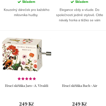
ů
Skladem
Skladem
Kouzelný dáreček pro každého
Elegance vždy a všude. Do
milovníka hudby.
společnosti jedině stylově. Cítíte
návaly horka a těžko se vám
dýchá? S vychytávkou, kterou
může mít každá dáma už
nemusíte zažívat tyto
nepříjemné...
Hrací skříňka Jaro - A. Vivaldi
Hrací skříňka Bach - Air
249 Kč
249 Kč