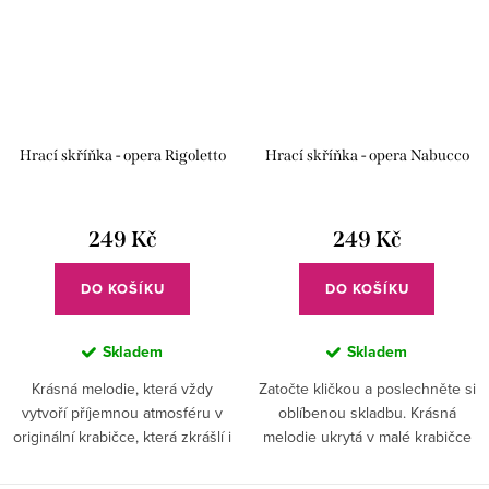
Hrací skříňka - opera Rigoletto
Hrací skříňka - opera Nabucco
249 Kč
249 Kč
DO KOŠÍKU
DO KOŠÍKU
Skladem
Skladem
Krásná melodie, která vždy
Zatočte kličkou a poslechněte si
vytvoří příjemnou atmosféru v
oblíbenou skladbu. Krásná
originální krabičce, která zkrášlí i
melodie ukrytá v malé krabičce
váš interiér.
zpříjemní vaše chvíle odpočinku.