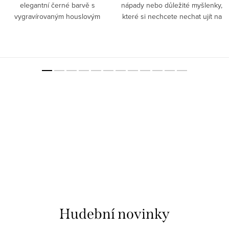
elegantní černé barvě s
nápady nebo důležité myšlenky,
vygravírovaným houslovým
které si nechcete nechat ujít na
klíčem, jehož bříško má tvar
praktickém bločku s houslovým
srdce, je ideálním dárkem pro
klíčem na každém lístečku.✅
hudební nadšence.✅ Elegantní
Originální hudební...
design –...
Hudební novinky