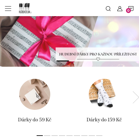
Přejít
N
na
obsah
N
K
Předchozí
á
š
p
ř
í
b
ě
h
Dárky do 59 Kč
Dárky do 159 Kč