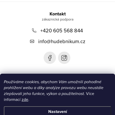
Z
á
Kontakt
p
+420 605 568 844
a
t
info
@
hudebnikum.cz
í
Informace
Používáme cookies, abychom Vám umožnili pohodlné
prohlížení webu a díky analýze provozu webu neustále
Blog
zlepšovali jeho funkce, výkon a použitelnost.
Více
informací
zde
.
Instagram
Nastavení