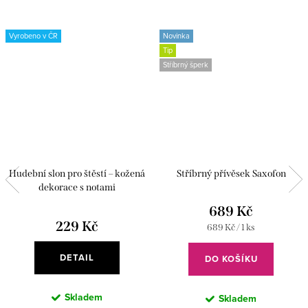
Vyrobeno v ČR
Novinka
Tip
Stříbrný šperk
Hudební slon pro štěstí – kožená
Stříbrný přívěsek Saxofon
dekorace s notami
689 Kč
229 Kč
Měrná
689 Kč / 1 ks
cena:
DETAIL
DO KOŠÍKU
Skladem
Skladem