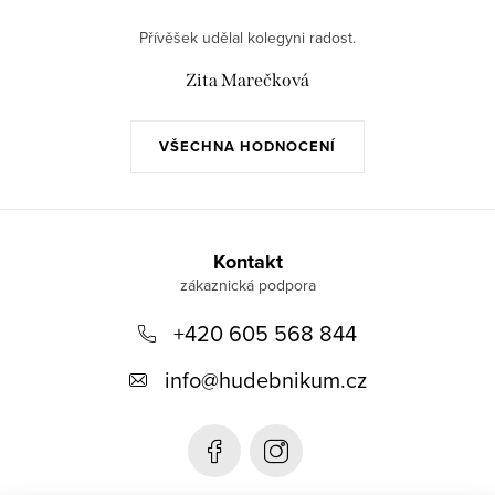
Přívěšek udělal kolegyni radost.
Zita Marečková
VŠECHNA HODNOCENÍ
Z
á
Kontakt
p
+420 605 568 844
a
t
info
@
hudebnikum.cz
í