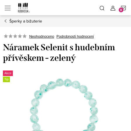
Přejít
N
na
obsah
Šperky a bižuterie
K
Neohodnoceno
Podrobnosti hodnocení
Náramek Selenit s hudebním
přívěskem - zelený
Akce
Tip