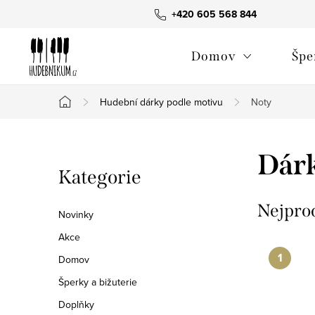
Přejít
+420 605 568 844
na
obsah
Domov
Špe
Hudební dárky podle motivu
Noty
Domů
P
Dárk
Přeskočit
Kategorie
o
kategorie
s
Nejpro
Novinky
t
Akce
Domov
r
Šperky a bižuterie
a
Doplňky