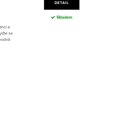
DETAIL
Skladem
ancí a
yďte se
vhodně
ámská