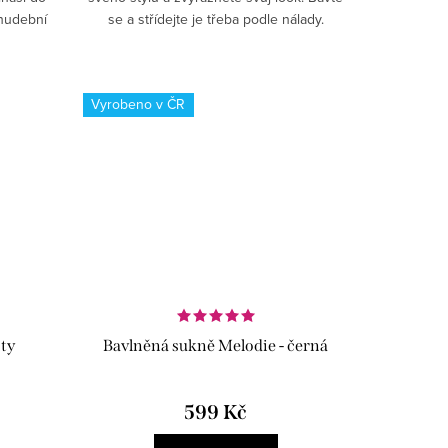
 hudební
se a střídejte je třeba podle nálady.
Vyrobeno v ČR
ty
Bavlněná sukně Melodie - černá
599 Kč