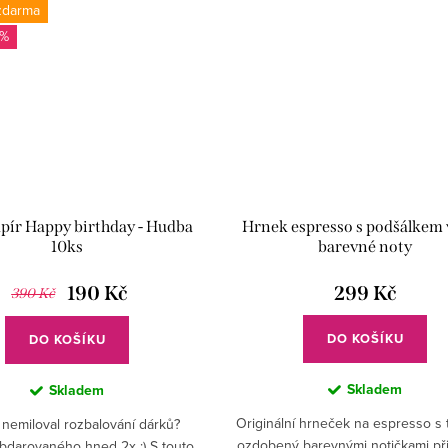
zdarma
 %
z
apír Happy birthday - Hudba
Hrnek espresso s podšálkem 
10ks
barevné noty
190 Kč
299 Kč
390 Kč
DO KOŠÍKU
DO KOŠÍKU
Skladem
Skladem
Originální hrneček na espresso s 
nemiloval rozbalování dárků?
ozdobený barevnými notičkami při
bdarovaného hned 2x :) S touto