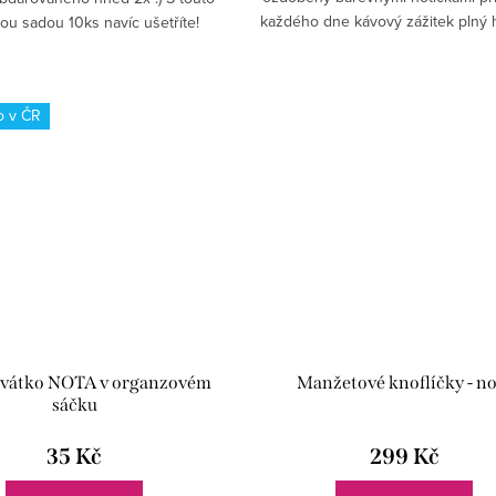
každého dne kávový zážitek plný
u sadou 10ks navíc ušetříte!
inspirace.
o v ČR
ovátko NOTA v organzovém
Manžetové knoflíčky - no
sáčku
35 Kč
299 Kč