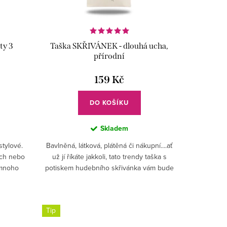
ty 3
Taška SKŘIVÁNEK - dlouhá ucha,
přírodní
159 Kč
DO KOŠÍKU
Skladem
tylové.
Bavlněná, látková, plátěná či nákupní....ať
ech nebo
už jí říkáte jakkoli, tato trendy taška s
 mnoho
potiskem hudebního skřivánka vám bude
vždy po ruce.
Tip