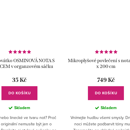
ovátko OSMINOVÁ NOTA S
Mikroplyšové povlečení s not
EM v organzovém sáčku
x 200 cm
35 Kč
749 Kč
DO KOŠÍKU
DO KOŠÍKU
Skladem
Skladem
nebo linecké ve tvaru not? Proč
Vnímejte hudbu všemi smysly. Dny
 originální nemusíte být jen o
noci můžete podbarvit tóny mu