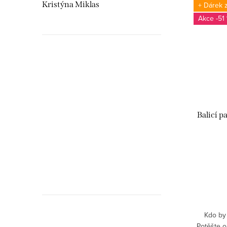
Kristýna Miklas
+ Dárek 
-51
Hudebnikum.c
recenze
Balicí p
Kdo by 
Potěšte o