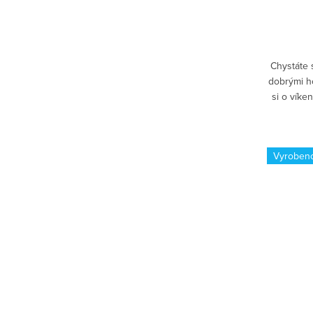
Chystáte 
dobrými ho
si o víke
kávy či 
Vyroben