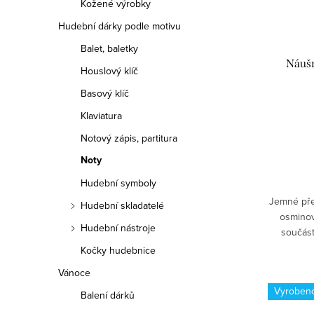
Kožené výrobky
o
p
Hudební dárky podle motivu
d
r
Balet, baletky
u
Náuš
Houslový klíč
o
k
Basový klíč
d
t
Klaviatura
u
Notový zápis, partitura
ů
k
Noty
t
Hudební symboly
Jemné pře
Hudební skladatelé
ů
osminov
Hudební nástroje
součást
v
Kočky hudebnice
Vánoce
Vyroben
Balení dárků