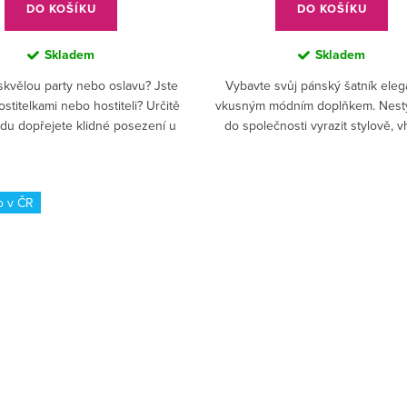
DO KOŠÍKU
DO KOŠÍKU
Skladem
Skladem
skvělou party nebo oslavu? Jste
Vybavte svůj pánský šatník eleg
stitelkami nebo hostiteli? Určitě
vkusným módním doplňkem. Nest
ndu dopřejete klidné posezení u
do společnosti vyrazit stylově, 
čaje. Pokud připravujete domácí
upraveni. Bižuterie je pouze d
dobroty,...
záležitost? Nebuďte na...
o v ČR