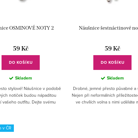
nice OSMINOVÉ NOTY 2
Náušnice šestnáctinové no
59 Kč
59 Kč
DO KOŠÍKU
DO KOŠÍKU
Skladem
Skladem
sto stylové! Náušnice v podobě
Drobné, jemné přesto půvabné a s
ých notiček budou nápaditou
Nejen při neformálních příležitost
í vašeho outfitu. Dejte svému
ve chvílích volna s nimi uděláte
zhledu hudební šmrnc.
parády.
o v ČR