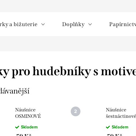
rky a bižuterie
Doplňky
Papírnict
y pro hudebníky s motiv
dávanější
Náušnice
Náušnice
OSMINOVÉ
šestnáctinov
NOTY 2
noty 3
Skladem
Skladem