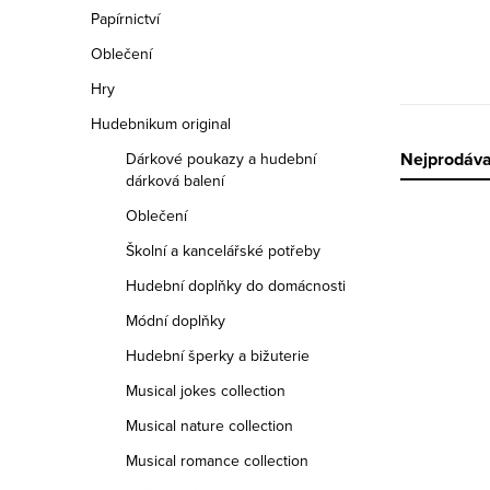
n
Papírnictví
n
Oblečení
í
Hry
Hudebnikum original
p
Ř
Nejprodáva
Dárkové poukazy a hudební
a
dárková balení
a
Oblečení
n
z
Školní a kancelářské potřeby
e
Hudební doplňky do domácnosti
e
l
V
Módní doplňky
n
ý
Hudební šperky a bižuterie
í
p
Musical jokes collection
p
Musical nature collection
i
r
Musical romance collection
s