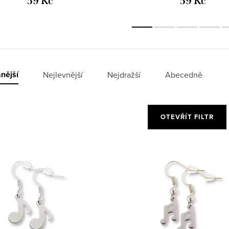
59 Kč
59 Kč
nější
Nejlevnější
Nejdražší
Abecedně
OTEVŘÍT FILTR