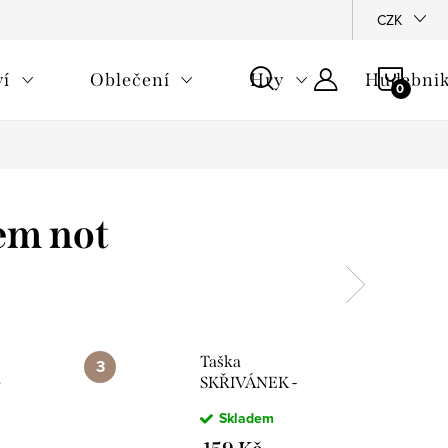
CZK
NÁKU
ví
Oblečení
Hry
Hudebnik
KOŠÍ
em not
Taška
é
SKŘIVÁNEK -
dlouhá ucha,
Skladem
přírodní