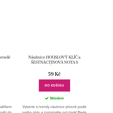
veselé
Náušnice HOUSLOVÝ KLÍČ a
ŠESTNÁCTINOVÁ NOTA S
TRÁMCEM
59 Kč
DO KOŠÍKU
Skladem
talířkem
Vyberte si trendy náušnice přesně podle
náší do
svého stylu a zvýrazněte svůj look! Bavte