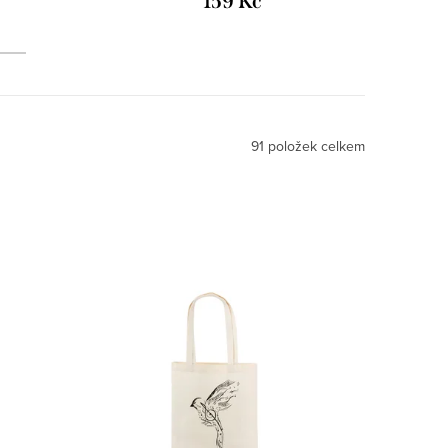
159 Kč
91
položek celkem