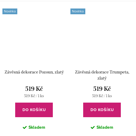
Novinka
Novinka
Závěsná dekorace Pozoun, zlatý
Závěsná dekorace Trumpeta,
zlatý
519 Kč
519 Kč
Měrná
Měrná
519 Kč / 1 ks
519 Kč / 1 ks
cena:
cena:
DO KOŠÍKU
DO KOŠÍKU
Skladem
Skladem