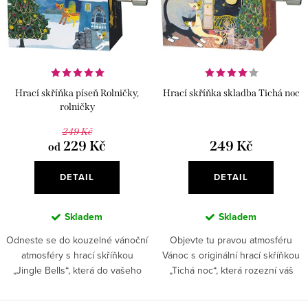
i
r
s
o
p
d
r
u
Hrací skříňka píseň Rolničky,
Hrací skříňka skladba Tichá noc
o
k
rolničky
d
t
249 Kč
u
229 Kč
249 Kč
od
ů
k
DETAIL
DETAIL
t
ů
Skladem
Skladem
Odneste se do kouzelné vánoční
Objevte tu pravou atmosféru
atmosféry s hrací skříňkou
Vánoc s originální hrací skříňkou
„Jingle Bells“, která do vašeho
„Tichá noc“, která rozezní váš
domova vnese radost, nostalgii a
domov a přinese radost z hudby.
hřejivou sváteční náladu.