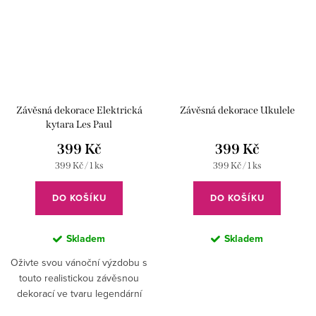
Závěsná dekorace Elektrická
Závěsná dekorace Ukulele
kytara Les Paul
399 Kč
399 Kč
Měrná
Měrná
399 Kč / 1 ks
399 Kč / 1 ks
cena:
cena:
DO KOŠÍKU
DO KOŠÍKU
Skladem
Skladem
Oživte svou vánoční výzdobu s
touto realistickou závěsnou
dekorací ve tvaru legendární
elektrické kytary Les Paul.