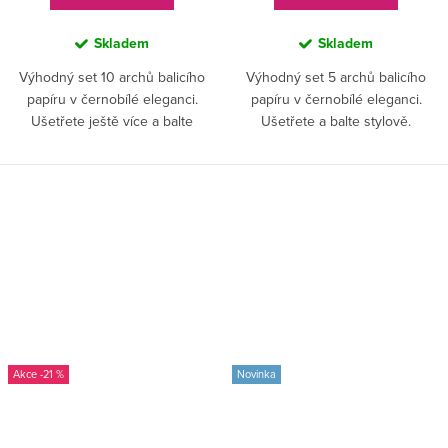
Skladem
Skladem
Výhodný set 10 archů balicího
Výhodný set 5 archů balicího
papíru v černobílé eleganci.
papíru v černobílé eleganci.
Ušetřete ještě více a balte
Ušetřete a balte stylově.
stylově.
-21 %
Novinka