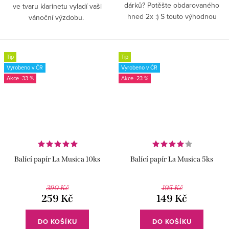
dárků? Potěšte obdarovaného
ve tvaru klarinetu vyladí vaši
hned 2x :) S touto výhodnou
vánoční výzdobu.
sadou 10ks navíc ušetříte!
Tip
Tip
Vyrobeno v ČR
Vyrobeno v ČR
-33 %
-23 %
Balící papír La Musica 10ks
Balící papír La Musica 5ks
390 Kč
195 Kč
259 Kč
149 Kč
DO KOŠÍKU
DO KOŠÍKU