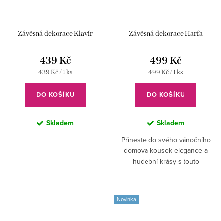
Závěsná dekorace Klavír
Závěsná dekorace Harfa
439 Kč
499 Kč
Měrná
Měrná
439 Kč / 1 ks
499 Kč / 1 ks
cena:
cena:
DO KOŠÍKU
DO KOŠÍKU
Skladem
Skladem
Přineste do svého vánočního
domova kousek elegance a
hudební krásy s touto
realistickou závěsnou dekorací
ve tvaru harfy.
Novinka