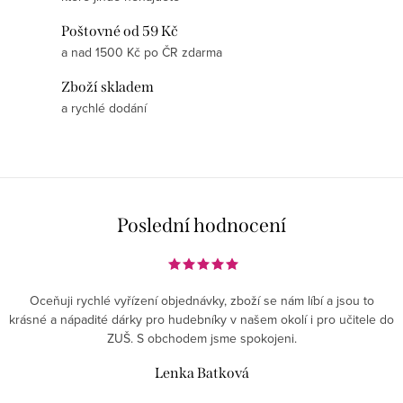
ý
p
Poštovné od 59 Kč
i
a nad 1500 Kč po ČR zdarma
s
Zboží skladem
u
a rychlé dodání
Poslední hodnocení
Oceňuji rychlé vyřízení objednávky, zboží se nám líbí a jsou to
krásné a nápadité dárky pro hudebníky v našem okolí i pro učitele do
ZUŠ. S obchodem jsme spokojeni.
Lenka Batková