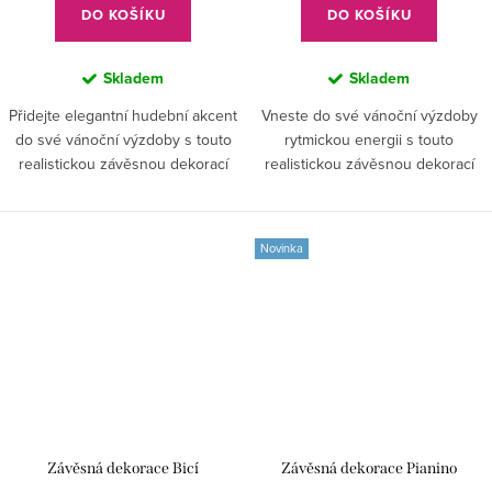
DO KOŠÍKU
DO KOŠÍKU
Skladem
Skladem
Přidejte elegantní hudební akcent
Vneste do své vánoční výzdoby
do své vánoční výzdoby s touto
rytmickou energii s touto
realistickou závěsnou dekorací
realistickou závěsnou dekorací
ve tvaru fagotu.
ve tvaru bubnu.
Novinka
Závěsná dekorace Bicí
Závěsná dekorace Pianino