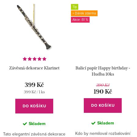
Tip
+ Dárek zdarma
-51 %
Závěsná dekorace Klarinet
Balicí papír Happy birthday -
Hudba 10ks
399 Kč
390 Kč
190 Kč
Měrná
399 Kč / 1 ks
cena:
DO KOŠÍKU
DO KOŠÍKU
Skladem
Skladem
Kdo by nemiloval rozbalování
Tato elegantní závěsná dekorace