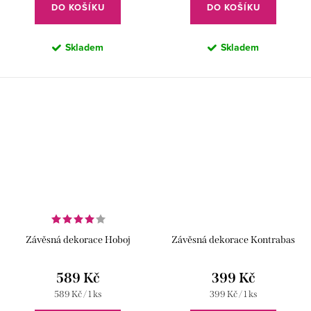
DO KOŠÍKU
DO KOŠÍKU
Skladem
Skladem
Závěsná dekorace Hoboj
Závěsná dekorace Kontrabas
589 Kč
399 Kč
Měrná
Měrná
589 Kč / 1 ks
399 Kč / 1 ks
cena:
cena: