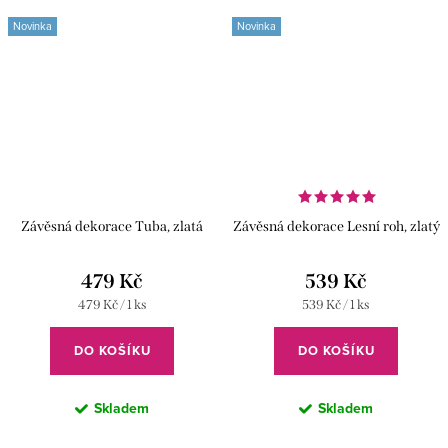
Novinka
Novinka
Závěsná dekorace Tuba, zlatá
Závěsná dekorace Lesní roh, zlatý
479 Kč
539 Kč
Měrná
Měrná
479 Kč / 1 ks
539 Kč / 1 ks
cena:
cena:
DO KOŠÍKU
DO KOŠÍKU
Skladem
Skladem