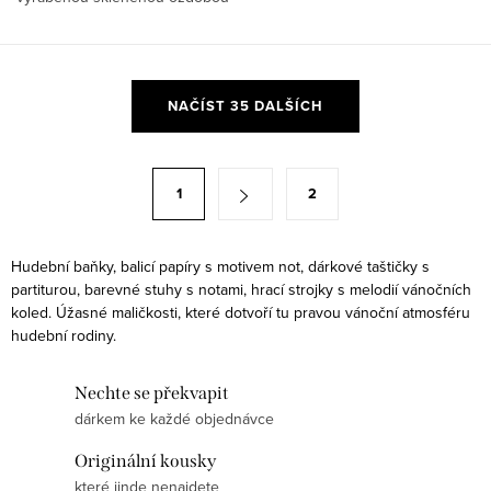
nadšence ještě výhodněji.
ve tvaru basy.
O
NAČÍST 35 DALŠÍCH
v
l
á
S
1
2
d
t
a
r
c
á
Hudební baňky, balicí papíry s motivem not, dárkové taštičky s
í
partiturou, barevné stuhy s notami, hrací strojky s melodií vánočních
n
koled. Úžasné maličkosti, které dotvoří tu pravou vánoční atmosféru
p
k
hudební rodiny.
r
o
v
v
Nechte se překvapit
k
á
dárkem ke každé objednávce
y
n
v
Originální kousky
í
které jinde nenajdete