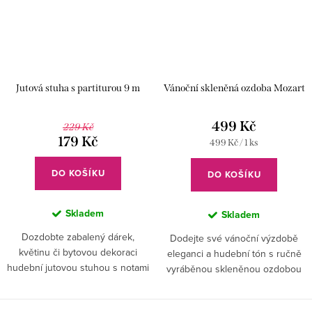
Jutová stuha s partiturou 9 m
Vánoční skleněná ozdoba Mozart
499 Kč
229 Kč
179 Kč
Měrná
499 Kč / 1 ks
cena:
DO KOŠÍKU
DO KOŠÍKU
Skladem
Skladem
Dozdobte zabalený dárek,
Dodejte své vánoční výzdobě
květinu či bytovou dekoraci
eleganci a hudební tón s ručně
hudební jutovou stuhou s notami
vyráběnou skleněnou ozdobou
a udělejte z každého kousku
ve tvaru W.A.Mozarta.
originál.