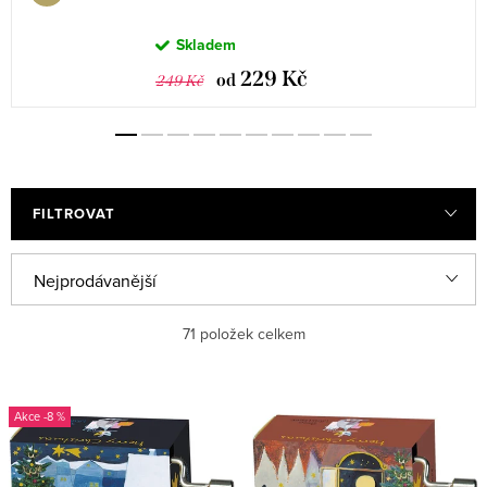
Skladem
229 Kč
od
249 Kč
FILTROVAT
Ř
Nejprodávanější
a
Nejlevnější
71
položek celkem
z
e
Nejdražší
V
n
-8 %
ý
Abecedně
í
p
p