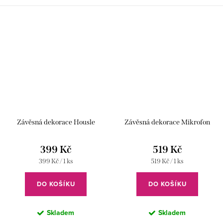
Závěsná dekorace Housle
Závěsná dekorace Mikrofon
399 Kč
519 Kč
Měrná
Měrná
399 Kč / 1 ks
519 Kč / 1 ks
cena:
cena:
DO KOŠÍKU
DO KOŠÍKU
Skladem
Skladem