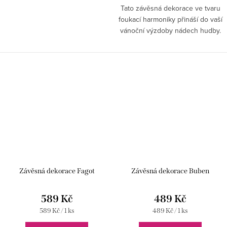
Tato závěsná dekorace ve tvaru
foukací harmoniky přináší do vaší
vánoční výzdoby nádech hudby.
Závěsná dekorace Fagot
Závěsná dekorace Buben
589 Kč
489 Kč
Měrná
Měrná
589 Kč / 1 ks
489 Kč / 1 ks
cena:
cena: