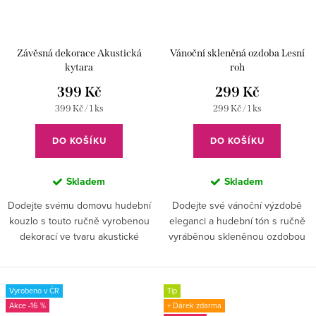
Závěsná dekorace Akustická
Vánoční skleněná ozdoba Lesní
kytara
roh
399 Kč
299 Kč
Měrná
Měrná
399 Kč / 1 ks
299 Kč / 1 ks
cena:
cena:
DO KOŠÍKU
DO KOŠÍKU
Skladem
Skladem
Dodejte svému domovu hudební
Dodejte své vánoční výzdobě
kouzlo s touto ručně vyrobenou
eleganci a hudební tón s ručně
dekorací ve tvaru akustické
vyráběnou skleněnou ozdobou
kytary.
ve tvaru lesního rohu.
Vyrobeno v ČR
Tip
-16 %
+ Dárek zdarma