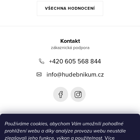
VŠECHNA HODNOCENÍ
Z
á
Kontakt
p
+420 605 568 844
a
t
info
@
hudebnikum.cz
í
Informace
Používáme cookies, abychom Vám umožnili pohodlné
prohlížení webu a díky analýze provozu webu neustále
Blog
zlepšovali jeho funkce, výkon a použitelnost.
Více