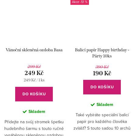
-51 %
Vánoční skleněná ozdoba Basa
Balicí papír Happy birthday -
Párty 10ks
299 Kč
390 Kč
249 Kč
190 Kč
Měrná
249 Kč / 1 ks
cena:
DO KOŠÍKU
DO KOŠÍKU
Skladem
Skladem
Také vybíráte speciální balicí
papír pro každého člověka
Přidejte na svůj stromek špetku
zvlášť? S touto sadou 10 archů
hudebního šarmu s touto ručně
můžete balit dárky pro hudební
vyráběnou skleněnou ozdobou