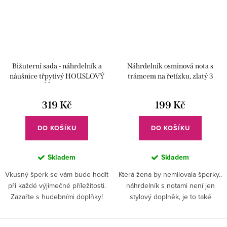
Bižuterní sada - náhrdelník a
Náhrdelník osminová nota s
náušnice třpytivý HOUSLOVÝ
trámcem na řetízku, zlatý 3
KLÍČ, stříbrná
319 Kč
199 Kč
DO KOŠÍKU
DO KOŠÍKU
Skladem
Skladem
Vkusný šperk se vám bude hodit
Která žena by nemilovala šperky..
při každé výjimečné příležitosti.
náhrdelník s notami není jen
Zazařte s hudebními doplňky!
stylový doplněk, je to také
symbol toho co máte rádi..
vyjádřete se pomocí slušivé