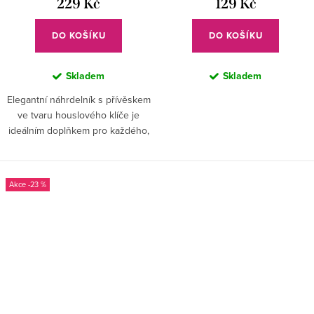
229 Kč
129 Kč
DO KOŠÍKU
DO KOŠÍKU
Skladem
Skladem
Elegantní náhrdelník s přívěskem
ve tvaru houslového klíče je
ideálním doplňkem pro každého,
kdo žije hudbou.
-23 %