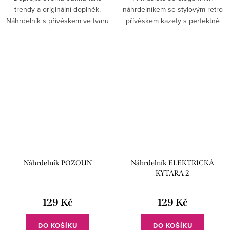
trendy a originální doplněk.
náhrdelníkem se stylovým retro
Náhrdelník s přívěskem ve tvaru
přívěskem kazety s perfektně
retro sluchátek vám bude slušet.
propracovanými detaily navíc
ozdobenou lesklými kamínky.
Náhrdelník POZOUN
Náhrdelník ELEKTRICKÁ
KYTARA 2
129 Kč
129 Kč
DO KOŠÍKU
DO KOŠÍKU