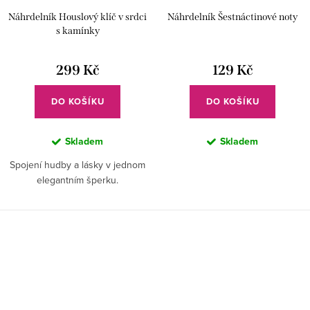
Náhrdelník Houslový klíč v srdci
Náhrdelník Šestnáctinové noty
s kamínky
299 Kč
129 Kč
DO KOŠÍKU
DO KOŠÍKU
Skladem
Skladem
Spojení hudby a lásky v jednom
elegantním šperku.