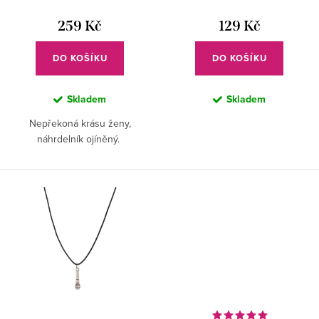
d
t
u
259 Kč
129 Kč
ů
k
DO KOŠÍKU
DO KOŠÍKU
t
ů
Skladem
Skladem
Nepřekoná krásu ženy,
náhrdelník ojíněný.