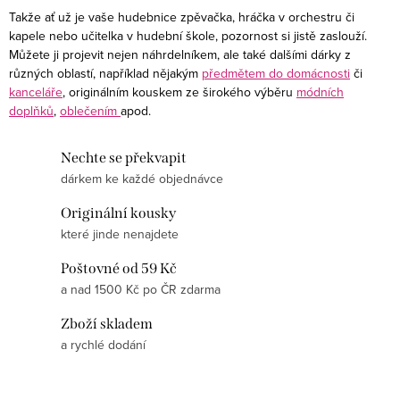
s
Takže ať už je vaše hudebnice zpěvačka, hráčka v orchestru či
kapele nebo učitelka v hudební škole, pozornost si jistě zaslouží.
u
Můžete ji projevit nejen náhrdelníkem, ale také dalšími dárky z
různých oblastí, například nějakým
předmětem do domácnosti
či
kanceláře
, originálním kouskem ze širokého výběru
módních
doplňků
,
oblečením
apod.
Nechte se překvapit
dárkem ke každé objednávce
Originální kousky
které jinde nenajdete
Poštovné od 59 Kč
a nad 1500 Kč po ČR zdarma
Zboží skladem
a rychlé dodání