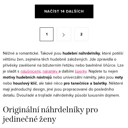
bižuterie!
O
NAČÍST 14 DALŠÍCH
v
l
á
S
1
2
d
t
a
r
c
á
Něžné a romantické. Takové jsou
hudební náhrdelníky
, které potěší
í
většinu žen, zejména těch hudebně založených. Jde zpravidla o
n
přívěsky zavěšené na bižuterním řetízku nebo bavlněné šňůrce. Lze
p
k
je sladit s
náušnicemi
,
náramky
a dalšími
šperky
. Najdete tu nejen
r
o
motivy hudebních nástrojů
nebo univerzální náměty, jako jsou
noty
v
nebo
houslový klíč
, ale také něco
pro tanečnice a baletky
. Některé
v
k
mají jednoduchý design, jiné jsou propracované do posledního
á
detailu. Dvouřadé a trojřadé náhrdelníky působí luxusním dojmem.
y
n
v
í
Originální náhrdelníky pro
ý
jedinečné ženy
p
i