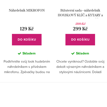
Náhrdelník MIKROFON
Bižuterní sada - náhrdelník
HOUSLOVÝ KLÍČ a KYTARY a
náušnice HOUSLOVÉ KLÍČE s
399 Kč
kamínkem, zlatá
129 Kč
299 Kč
DO KOŠÍKU
DO KOŠÍKU
Skladem
Skladem
Podtrhněte svůj look hudebním
Chcete vyniknout? Ozdobte svůj
náhrdelníkem s přívěskem
dekolt výrazným náhrdelníkem a
mikrofonu. Zpěvačky budou na
stylovými náušnicemi. Doladí
pódiu jen zářit.
outfit nejen kytarové rebelky!