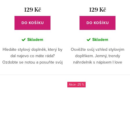
129 Kč
129 Kč
DO KOŠÍKU
DO KOŠÍKU
Skladem
Skladem
Hledáte stylový doplněk, který by
Osvěžte svůj vzhled stylovým
dal najevo co máte ráda?
doplňkem. Jemný, trendy
Ozdobte se notou a posuňte svůj
náhrdelník s nápisem I love
vzhled na novou úroveň!
music dodá vašemu outfitu ten
správný hudební šmrnc.
-25 %