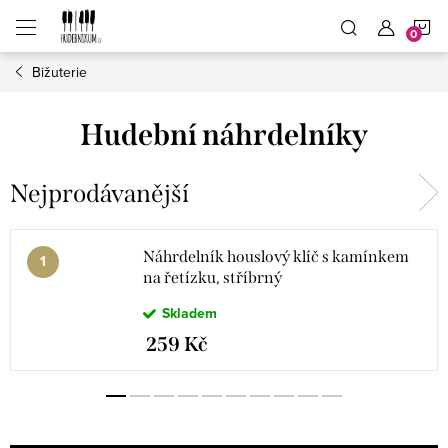
Přejít
N
na
obsah
Bižuterie
K
Hudební náhrdelníky
Nejprodávanější
Náhrdelník houslový klíč s kamínkem
na řetízku, stříbrný
Skladem
259 Kč