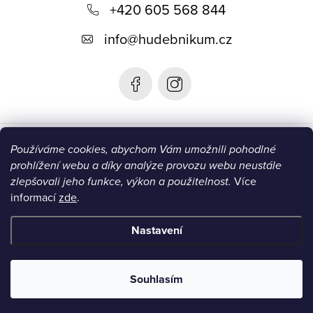
+420 605 568 844
a
t
info
@
hudebnikum.cz
í
Informace
Používáme cookies, abychom Vám umožnili pohodlné
prohlížení webu a díky analýze provozu webu neustále
Blog
zlepšovali jeho funkce, výkon a použitelnost.
Více
informací
zde
.
Instagram
Nastavení
Copyright 2026
HUDEBNIKUM.CZ
. Všechna práva vyhrazena.
Souhlasím
Vytvořil Shoptet