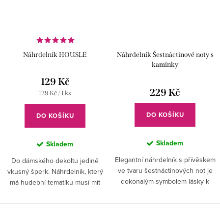
Náhrdelník HOUSLE
Náhrdelník Šestnáctinové noty s
kamínky
129 Kč
229 Kč
Měrná
129 Kč / 1 ks
cena:
DO KOŠÍKU
DO KOŠÍKU
Skladem
Skladem
Elegantní náhrdelník s přívěskem
Do dámského dekoltu jedině
ve tvaru šestnáctinových not je
vkusný šperk. Náhrdelník, který
dokonalým symbolem lásky k
má hudební tematiku musí mít
hudbě.
každá žena, dívka, dáma.
Housle se budou na vašem hrdle
vyjímat a vy se budete cítit...