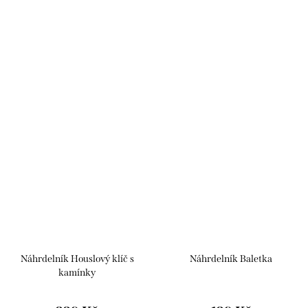
Náhrdelník Houslový klíč s
Náhrdelník Baletka
kamínky