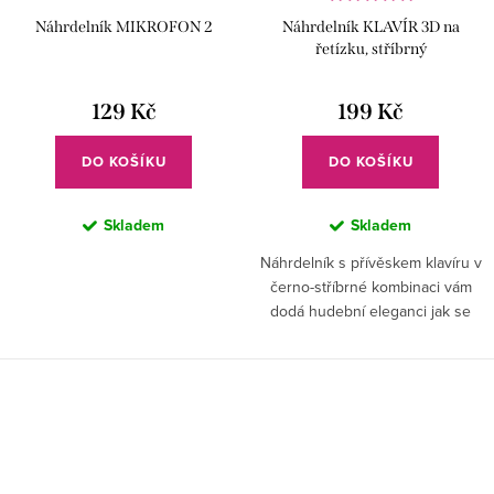
Náhrdelník MIKROFON 2
Náhrdelník KLAVÍR 3D na
řetízku, stříbrný
129 Kč
199 Kč
DO KOŠÍKU
DO KOŠÍKU
Skladem
Skladem
Náhrdelník s přívěskem klavíru v
černo-stříbrné kombinaci vám
dodá hudební eleganci jak se
sluší a patří. Nádherný dárek pro
klavíristky.