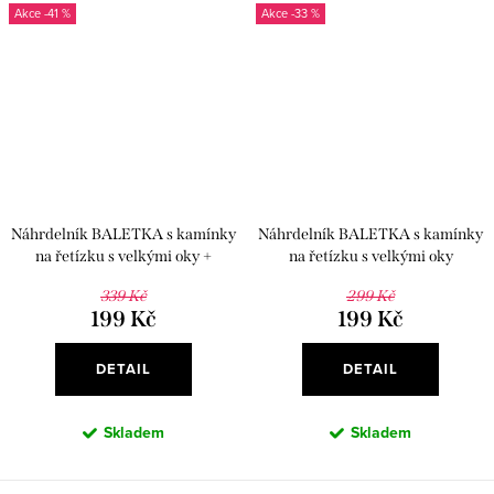
-41 %
-33 %
Náhrdelník BALETKA s kamínky
Náhrdelník BALETKA s kamínky
na řetízku s velkými oky +
na řetízku s velkými oky
perlový náhrdelník
339 Kč
299 Kč
199 Kč
199 Kč
DETAIL
DETAIL
Skladem
Skladem