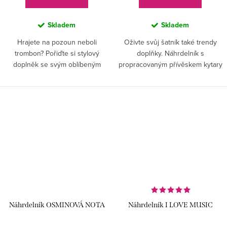
Skladem
Skladem
Hrajete na pozoun neboli
Oživte svůj šatník také trendy
trombon? Pořiďte si stylový
doplňky. Náhrdelník s
doplněk se svým oblíbeným
propracovaným přívěskem kytary
nástrojem, ve kterém se budete
skvěle padne každé milovnici
cítit příjemně a stále svá!
tohoto nástroje.
Náhrdelník OSMINOVÁ NOTA
Náhrdelník I LOVE MUSIC