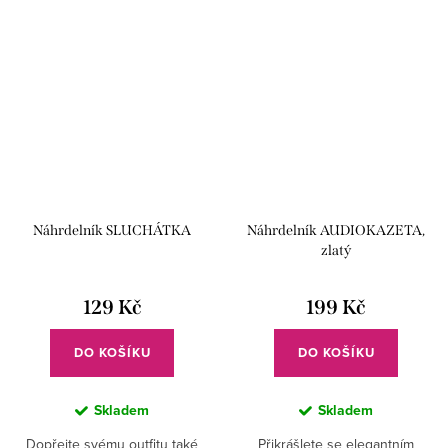
Náhrdelník SLUCHÁTKA
Náhrdelník AUDIOKAZETA,
zlatý
129 Kč
199 Kč
DO KOŠÍKU
DO KOŠÍKU
Skladem
Skladem
Dopřejte svému outfitu také
Přikrášlete se elegantním