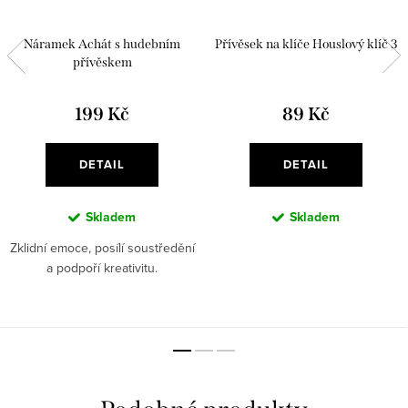
Náramek Achát s hudebním
Přívěsek na klíče Houslový klíč 3
přívěskem
199 Kč
89 Kč
DETAIL
DETAIL
Skladem
Skladem
Zklidní emoce, posílí soustředění
a podpoří kreativitu.