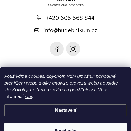
p
+420 605 568 844
a
t
info
@
hudebnikum.cz
í
Informace
Používáme cookies, abychom Vám umožnili pohodlné
prohlížení webu a díky analýze provozu webu neustále
Blog
zlepšovali jeho funkce, výkon a použitelnost.
Více
informací
zde
.
Instagram
Nastavení
Copyright 2026
HUDEBNIKUM.CZ
. Všechna práva vyhrazena.
Souhlasím