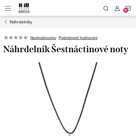
Přejít
N
na
obsah
Náhrdelníky
K
Neohodnoceno
Podrobnosti hodnocení
Náhrdelník Šestnáctinové noty