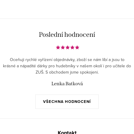
Poslední hodnocení
Oceňuji rychlé vyřízení objednávky, zboží se nám líbí a jsou to
krásné a nápadité dárky pro hudebníky v našem okolí i pro učitele do
ZUŠ. S obchodem jsme spokojeni.
Lenka Batková
VŠECHNA HODNOCENÍ
Z
á
Kontakt