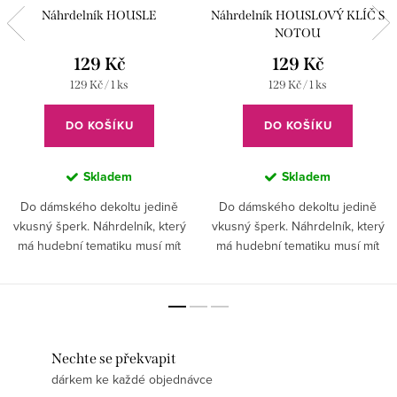
Náhrdelník HOUSLE
Náhrdelník HOUSLOVÝ KLÍČ S
NOTOU
129 Kč
129 Kč
Měrná
Měrná
129 Kč / 1 ks
129 Kč / 1 ks
cena:
cena:
DO KOŠÍKU
DO KOŠÍKU
Skladem
Skladem
Do dámského dekoltu jedině
Do dámského dekoltu jedině
vkusný šperk. Náhrdelník, který
vkusný šperk. Náhrdelník, který
má hudební tematiku musí mít
má hudební tematiku musí mít
každá žena, dívka, dáma.
každá žena, dívka, dáma. Nota a
Housle se budou na vašem hrdle
houslový klíč se bude na vašem
vyjímat a vy se budete cítit...
hrdle vyjímat a vy se...
Nechte se překvapit
dárkem ke každé objednávce