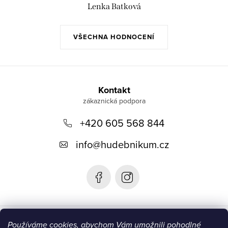
Lenka Batková
VŠECHNA HODNOCENÍ
Z
á
Kontakt
p
+420 605 568 844
a
t
info
@
hudebnikum.cz
í
Informace
Používáme cookies, abychom Vám umožnili pohodlné