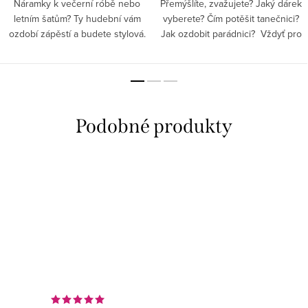
Náramky k večerní róbě nebo
Přemýšlíte, zvažujete? Jaký dárek
letním šatům? Ty hudební vám
vyberete? Čím potěšit tanečnici?
ozdobí zápěstí a budete stylová.
Jak ozdobit parádnici? Vždyť pro
Stačí si vybrat ze stříbrné, zlaté či
vaši baletku a lásku, máme
růžovo-zlaté barvy. A už už
přívěsek na provázku...
můžete vyrazit na...