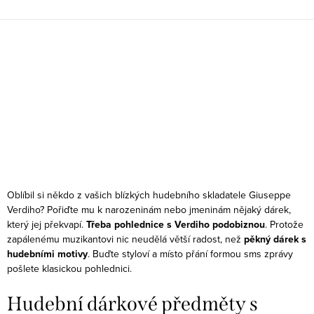
váš interiér.
zpříjemní vaše chvíle odpočinku.
O
v
Oblíbil si někdo z vašich blízkých hudebního skladatele Giuseppe
l
Verdiho? Pořiďte mu k narozeninám nebo jmeninám nějaký dárek,
který jej překvapí.
Třeba pohlednice s Verdiho podobiznou
. Protože
á
zapálenému muzikantovi nic neudělá větší radost, než
pěkný dárek s
d
hudebními motivy
. Buďte styloví a místo přání formou sms zprávy
a
pošlete klasickou pohlednici.
c
í
Hudební dárkové předměty s