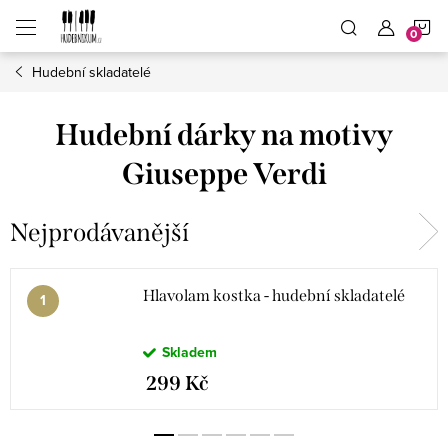
Přejít
N
na
obsah
Hudební skladatelé
K
Hudební dárky na motivy
Giuseppe Verdi
Nejprodávanější
Hlavolam kostka - hudební skladatelé
Skladem
299 Kč