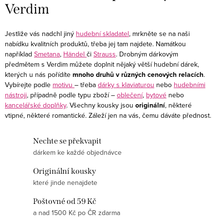
p
Verdim
r
v
Jestliže vás nadchl jiný
hudební skladatel
, mrkněte se na naši
k
nabídku kvalitních produktů, třeba jej tam najdete. Namátkou
y
například
Smetana
,
Händel
či
Strauss
. Drobným dárkovým
předmětem s Verdim můžete doplnit nějaký větší hudební dárek,
v
kterých u nás pořídíte
mnoho druhů v různých cenových relacích
.
ý
Vybírejte podle
motivu
– třeba
dárky s klaviaturou
nebo
hudebními
p
nástroji
, případně podle typu zboží –
oblečení
,
bytové
nebo
i
kancelářské doplňky
. Všechny kousky jsou
originální
, některé
vtipné, některé romantické. Záleží jen na vás, čemu dáváte přednost.
s
u
Nechte se překvapit
dárkem ke každé objednávce
Originální kousky
které jinde nenajdete
Poštovné od 59 Kč
a nad 1500 Kč po ČR zdarma