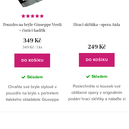
Pouzdro na brýle Giuseppe Verdi
Hrací skříňka - opera Aida
+ čistící hadřík
349 Kč
249 Kč
Měrná
349 Kč / 1 ks
cena:
DO KOŠÍKU
DO KOŠÍKU
Skladem
Skladem
Poslechněte si kousek své
Chraňte své brýle stylově v
oblíbené opery v originálním
pouzdře na brýle s portrétem
podání hrací skříňky a nalaďte si
italského skladatele Giuseppe
tu správnou náladu kdykoli
Verdiho. Skvělý dárek, který
chcete.
spojuje praktičnost a hudební
eleganci.