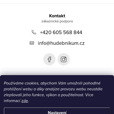
Z
á
Kontakt
p
+420 605 568 844
a
t
info
@
hudebnikum.cz
í
Informace
Používáme cookies, abychom Vám umožnili pohodlné
prohlížení webu a díky analýze provozu webu neustále
Blog
zlepšovali jeho funkce, výkon a použitelnost.
Více
informací
zde
.
Instagram
Nastavení