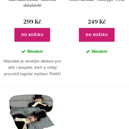
o
k
skladatelé
d
t
u
299 Kč
249 Kč
ů
k
DO KOŠÍKU
DO KOŠÍKU
t
ů
Skladem
Skladem
Hlavolam je skvělým dárkem pro
děti i dospělé, kteří si chtějí
procvičit logické myšlení. Potěší
jak hudební nadšence, tak i ty,
kteří mají rádi klasickou hudbu a
intelektuální...