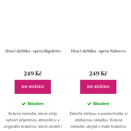
Hrací skříňka - opera Rigoletto
Hrací skříňka - opera Nabucco
249 Kč
249 Kč
DO KOŠÍKU
DO KOŠÍKU
Skladem
Skladem
Krásná melodie, která vždy
Zatočte kličkou a poslechněte si
vytvoří příjemnou atmosféru v
oblíbenou skladbu. Krásná
originální krabičce, která zkrášlí i
melodie ukrytá v malé krabičce