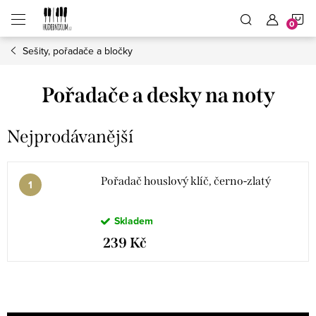
Přejít
N
na
obsah
Sešity, pořadače a bločky
K
Pořadače a desky na noty
Nejprodávanější
Pořadač houslový klíč, černo-zlatý
Skladem
239 Kč