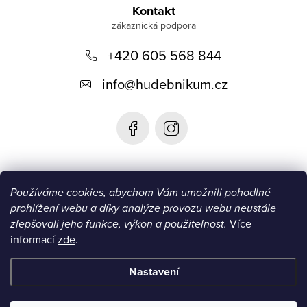
á
Kontakt
p
+420 605 568 844
a
t
info
@
hudebnikum.cz
í
Informace
Používáme cookies, abychom Vám umožnili pohodlné
prohlížení webu a díky analýze provozu webu neustále
Blog
zlepšovali jeho funkce, výkon a použitelnost.
Více
informací
zde
.
Instagram
Nastavení
Copyright 2026
HUDEBNIKUM.CZ
. Všechna práva vyhrazena.