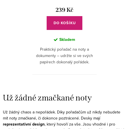
d
t
u
239 Kč
ů
k
DO KOŠÍKU
t
ů
Skladem
Praktický pořadač na noty a
dokumenty – udržte si ve svých
papírech dokonalý pořádek.
O
v
Už žádné zmačkané noty
l
á
Už žádný chaos a nepořádek. Díky pořadačům už nikdy nebudete
d
mít noty zmačkané, či dokonce poztrácené. Desky mají
a
reprezentativní design
, který hovoří za vše. Jsou vhodné i pro