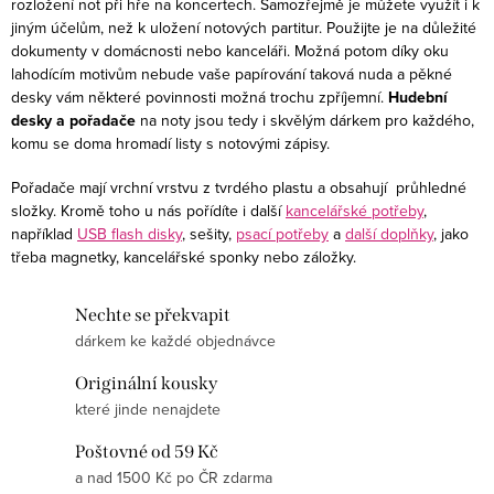
rozložení not při hře na koncertech. Samozřejmě je můžete využít i k
c
jiným účelům, než k uložení notových partitur. Použijte je na důležité
í
dokumenty v domácnosti nebo kanceláři. Možná potom díky oku
p
lahodícím motivům nebude vaše papírování taková nuda a pěkné
r
desky vám některé povinnosti možná trochu zpříjemní.
Hudební
desky a pořadače
na noty jsou tedy i skvělým dárkem pro každého,
v
komu se doma hromadí listy s notovými zápisy.
k
y
Pořadače mají vrchní vrstvu z tvrdého plastu a obsahují průhledné
v
složky. Kromě toho u nás pořídíte i další
kancelářské potřeby
,
například
USB flash disky
, sešity,
psací potřeby
a
další doplňky
, jako
ý
třeba magnetky, kancelářské sponky nebo záložky.
p
i
Nechte se překvapit
s
dárkem ke každé objednávce
u
Originální kousky
které jinde nenajdete
Poštovné od 59 Kč
a nad 1500 Kč po ČR zdarma