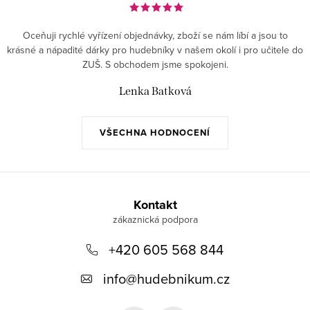
Oceňuji rychlé vyřízení objednávky, zboží se nám líbí a jsou to
krásné a nápadité dárky pro hudebníky v našem okolí i pro učitele do
ZUŠ. S obchodem jsme spokojeni.
Lenka Batková
VŠECHNA HODNOCENÍ
Z
á
Kontakt
p
+420 605 568 844
a
t
info
@
hudebnikum.cz
í