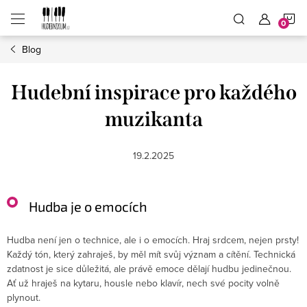
Přejít
N
na
obsah
Blog
K
Hudební inspirace pro každého
muzikanta
19.2.2025
Hudba je o emocích
Hudba není jen o technice, ale i o emocích. Hraj srdcem, nejen prsty!
Každý tón, který zahraješ, by měl mít svůj význam a cítění. Technická
zdatnost je sice důležitá, ale právě emoce dělají hudbu jedinečnou.
Ať už hraješ na kytaru, housle nebo klavír, nech své pocity volně
plynout.