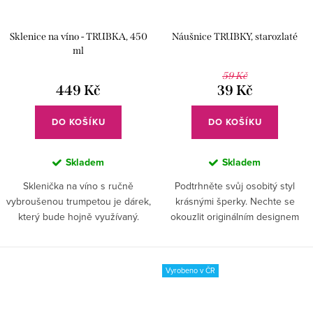
Sklenice na víno - TRUBKA, 450
Náušnice TRUBKY, starozlaté
ml
59 Kč
449 Kč
39 Kč
DO KOŠÍKU
DO KOŠÍKU
Skladem
Skladem
Sklenička na víno s ručně
Podtrhněte svůj osobitý styl
vybroušenou trumpetou je dárek,
krásnými šperky. Nechte se
který bude hojně využívaný.
okouzlit originálním designem
Poslouží však i jako okrasa
trubky v neotřelé zlatavé barvě.
vašeho interiéru. Vybírejte dárky
srdcem.
Vyrobeno v ČR