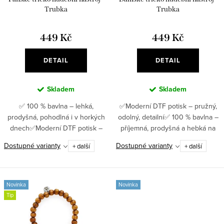
o
k
Trubka
Trubka
d
t
u
449 Kč
449 Kč
ů
k
DETAIL
DETAIL
t
ů
Skladem
Skladem
✅ 100 % bavlna – lehká,
✅Moderní DTF potisk – pružný,
prodyšná, pohodlná i v horkých
odolný, detailní✅ 100 % bavlna –
dnech✅Moderní DTF potisk –
příjemná, prodyšná a hebká na
pružný, odolný, detailní ✅ Gramáž
dotek ✅ Gramáž 180 g/m² –
Dostupné varianty
Dostupné varianty
+ další
+ další
180 g/m² – pevná a dlouhodobě
kvalitní materiál, který vydrží
odolná kvalita ✅ Jednoduchý...
mnoho praní ✅ Motiv...
Novinka
Novinka
Tip