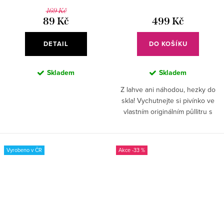
169 Kč
89 Kč
499 Kč
DETAIL
DO KOŠÍKU
Skladem
Skladem
Z lahve ani náhodou, hezky do
skla! Vychutnejte si pivínko ve
vlastním originálním půllitru s
prima uchem a okouzlující
trumpetou. Tomu neodolá žádný
muzikant.
Vyrobeno v ČR
-33 %