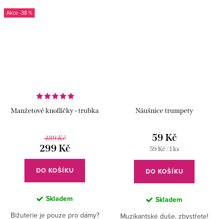
předvánočním...
-38 %
Manžetové knoflíčky - trubka
Náušnice trumpety
59 Kč
489 Kč
299 Kč
Měrná
59 Kč / 1 ks
cena:
DO KOŠÍKU
DO KOŠÍKU
Skladem
Skladem
Bižuterie je pouze pro dámy?
Muzikantské duše, zbystřete!