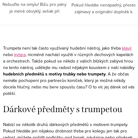
Nebuďte na omylu! Bižu pro pány
Pokud hledáte nenápadný, přesto
je méně obvyklý, avšak při
zájímavý a originální doplněk k
slavnostních příležitostech
večerní róbě nebo letním šatům?
vhodný tip, jak být chic. Vybavte
Pak jsou tyto náušničky pro vás
svůj pánský šatník elegancí...
jak dělané. Působí...
O
v
Trumpeta není tak často využívaný hudební nástroj, jako třeba
klavír
l
nebo
kytara
, nicméně nachází využití v různých dechových kapelách
a orchestrech. Takže pokud se někdo z vašich blízkých zabývá hrou
á
na tento nástroj, udělejte mu radost nějakým kouskem z naší nabídky
d
hudebních předmětů s motivy trubky nebo trumpety
. A že občas
a
nemáte pochopení pro partnerův koníček, který je možná někdy
c
docela hlučný, nebo mu bere spoustu času? O to víc jej dárek od vás
potěší.
í
p
Dárkové předměty s trumpetou
r
v
Nabízí se několik druhů dárkových předmětů s motivem trumpety.
k
Pokud hledáte jen nějakou drobnost třeba pro kolegu jen tak pro
y
radost, můžete pořídit podložku pod hrnek, náušnice nebo přívěsek.