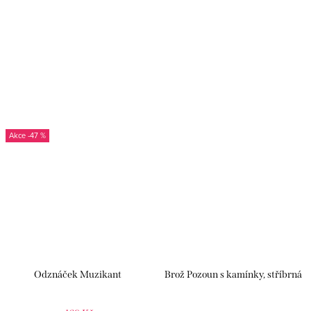
-47 %
Odznáček Muzikant
Brož Pozoun s kamínky, stříbrná