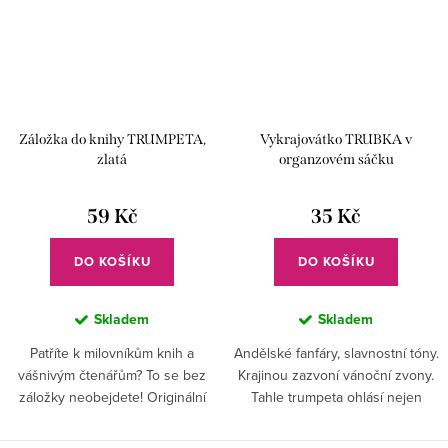
Záložka do knihy TRUMPETA,
Vykrajovátko TRUBKA v
zlatá
organzovém sáčku
59 Kč
35 Kč
DO KOŠÍKU
DO KOŠÍKU
Skladem
Skladem
Patříte k milovníkům knih a
Andělské fanfáry, slavnostní tóny.
vášnivým čtenářům? To se bez
Krajinou zazvoní vánoční zvony.
záložky neobejdete! Originální
Tahle trumpeta ohlásí nejen
design potěší každého
hudební hraní, zvolá všechny na
trumpetistu.
sladké mlsání. Nejen v čase