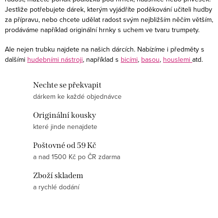
v
Jestliže potřebujete dárek, kterým vyjádříte poděkování učiteli hudby
ý
za přípravu, nebo chcete udělat radost svým nejbližším něčím větším,
prodáváme například originální hrnky s uchem ve tvaru trumpety.
p
i
Ale nejen trubku najdete na našich dárcích. Nabízíme i předměty s
s
dalšími
hudebními nástroji
, například s
bicími
,
basou
,
houslemi
atd.
u
Nechte se překvapit
dárkem ke každé objednávce
Originální kousky
které jinde nenajdete
Poštovné od 59 Kč
a nad 1500 Kč po ČR zdarma
Zboží skladem
a rychlé dodání