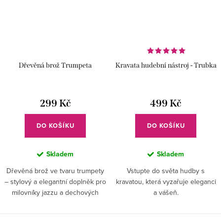
Dřevěná brož Trumpeta
Kravata hudební nástroj - Trubka
299 Kč
499 Kč
DO KOŠÍKU
DO KOŠÍKU
Skladem
Skladem
Dřevěná brož ve tvaru trumpety
Vstupte do světa hudby s
– stylový a elegantní doplněk pro
kravatou, která vyzařuje eleganci
milovníky jazzu a dechových
a vášeň.
nástrojů.