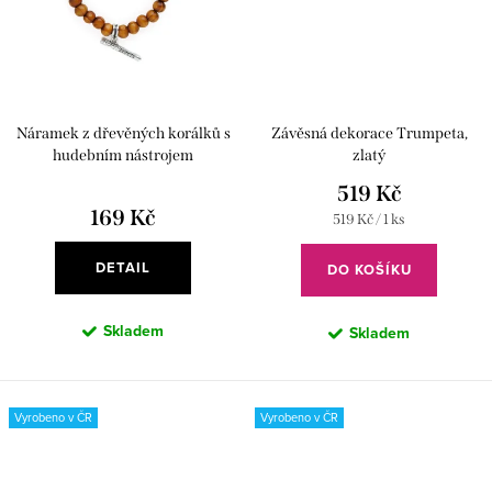
Náramek z dřevěných korálků s
Závěsná dekorace Trumpeta,
hudebním nástrojem
zlatý
519 Kč
169 Kč
Měrná
519 Kč / 1 ks
cena:
DETAIL
DO KOŠÍKU
Skladem
Skladem
Vyrobeno v ČR
Vyrobeno v ČR