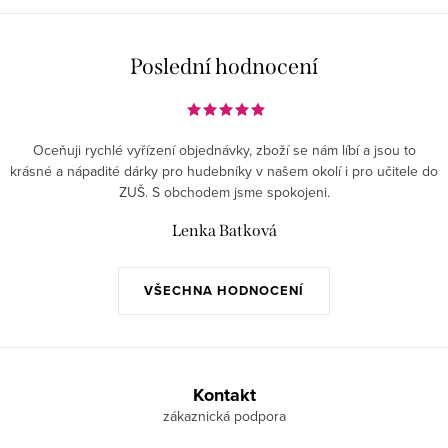
Poslední hodnocení
Oceňuji rychlé vyřízení objednávky, zboží se nám líbí a jsou to
krásné a nápadité dárky pro hudebníky v našem okolí i pro učitele do
ZUŠ. S obchodem jsme spokojeni.
Lenka Batková
VŠECHNA HODNOCENÍ
Z
á
Kontakt
p