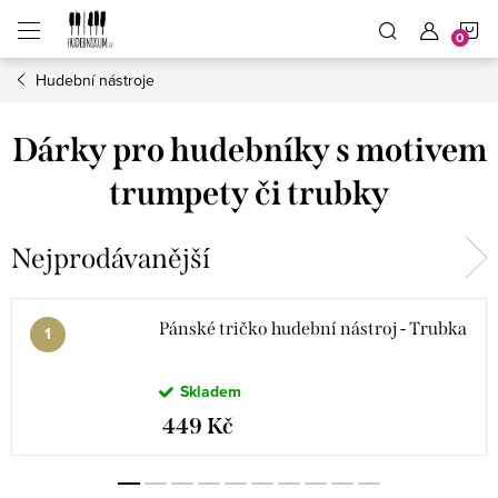
Přejít
N
na
obsah
Hudební nástroje
K
Dárky pro hudebníky s motivem
trumpety či trubky
Nejprodávanější
Pánské tričko hudební nástroj - Trubka
Skladem
449 Kč