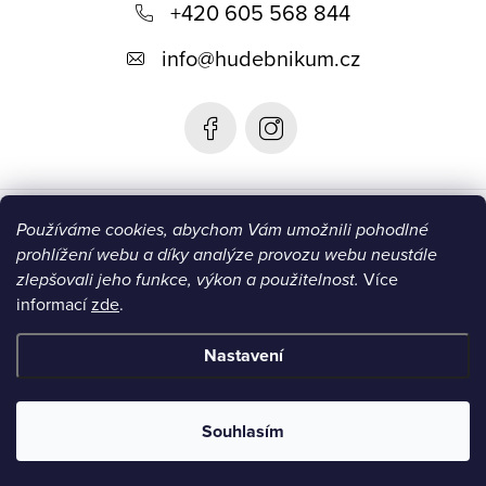
+420 605 568 844
a
t
info
@
hudebnikum.cz
í
Informace
Používáme cookies, abychom Vám umožnili pohodlné
prohlížení webu a díky analýze provozu webu neustále
Blog
zlepšovali jeho funkce, výkon a použitelnost.
Více
informací
zde
.
Instagram
Nastavení
Copyright 2026
HUDEBNIKUM.CZ
. Všechna práva vyhrazena.
Souhlasím
Vytvořil Shoptet