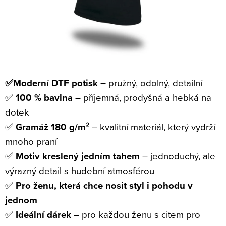
✅Moderní DTF potisk –
pružný, odolný, detailní
✅
100 % bavlna
– příjemná, prodyšná a hebká na
dotek
✅
Gramáž 180 g/m²
– kvalitní materiál, který vydrží
mnoho praní
✅
Motiv kreslený jedním tahem
– jednoduchý, ale
výrazný detail s hudební atmosférou
✅
Pro ženu, která chce nosit styl i pohodu v
jednom
✅
Ideální dárek
– pro každou ženu s citem pro