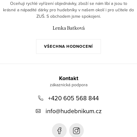
Oceňuji rychlé vyřízení objednávky, zboží se nám líbí a jsou to
krásné a nápadité dárky pro hudebníky v našem okolí i pro učitele do
ZUŠ. S obchodem jsme spokojeni.
Lenka Batková
VŠECHNA HODNOCENÍ
Z
á
Kontakt
p
+420 605 568 844
a
t
info
@
hudebnikum.cz
í