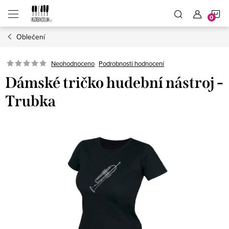
Přejít
N
na
obsah
Oblečení
K
Neohodnoceno
Podrobnosti hodnocení
Dámské tričko hudební nástroj -
Trubka