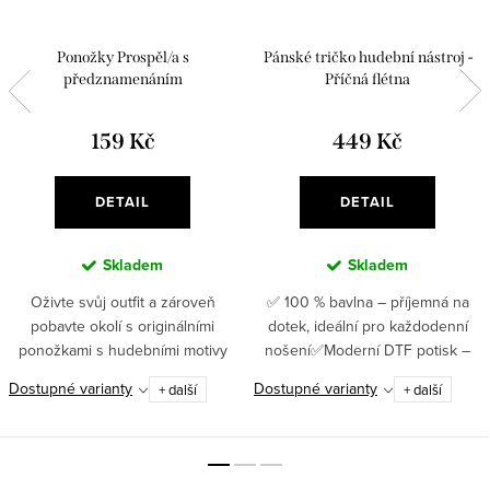
Ponožky Prospěl/a s
Pánské tričko hudební nástroj -
předznamenáním
Příčná flétna
159 Kč
449 Kč
DETAIL
DETAIL
Skladem
Skladem
Oživte svůj outfit a zároveň
✅ 100 % bavlna – příjemná na
pobavte okolí s originálními
dotek, ideální pro každodenní
ponožkami s hudebními motivy
nošení✅Moderní DTF potisk –
„Prospěl/a s předznamenáním“. ✅
pružný, odolný, detailní ✅ Gramáž
Dostupné varianty
Dostupné varianty
+ další
+ další
Originální hudební motiv –
180 g/m² – poctivý materiál, který
ponožky „Prospěl/a s...
se jen tak nevzdá ✅...