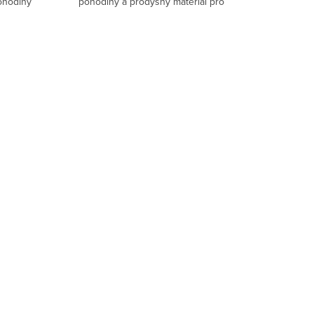
ohodlný
pohodlný a prodyšný materiál pro
denní
každodenní nošení✅ Vysoká gramáž (180
g/m²) – kvalitní tričko,...