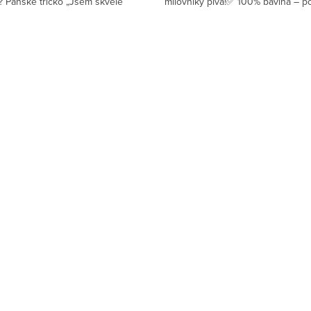
 Pánské tričko „Jsem skvěle
milovníky piva!✅ 100% bavlna – p
 je přesně to, co potřebujete!✅
a prodyšný materiál pro každo
100% bavlna –...
nošení✅ Vysoká gramáž...