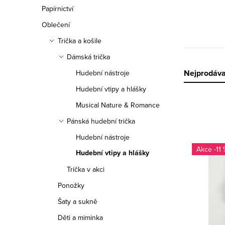
n
Papírnictví
n
Oblečení
í
Trička a košile
Dámská trička
p
Ř
Nejprodáva
Hudební nástroje
a
Hudební vtipy a hlášky
a
n
Musical Nature & Romance
z
e
Pánská hudební trička
e
Hudební nástroje
l
V
-11 
n
Hudební vtipy a hlášky
ý
Trička v akci
í
p
Ponožky
p
i
Šaty a sukně
r
Děti a miminka
s