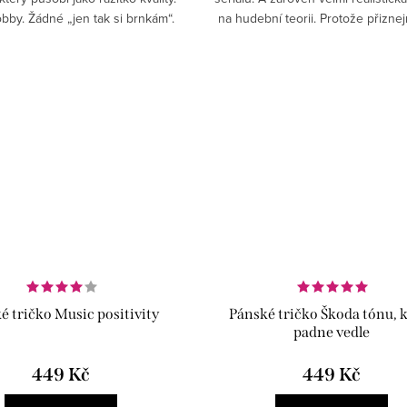
bby. Žádné „jen tak si brnkám“.
na hudební teorii. Protože přizne
Tady je to oficiální.
někdy stačí pár křížků, dvojité b
nastává malý...
z
é tričko Music positivity
Pánské tričko Škoda tónu, 
padne vedle
449 Kč
449 Kč