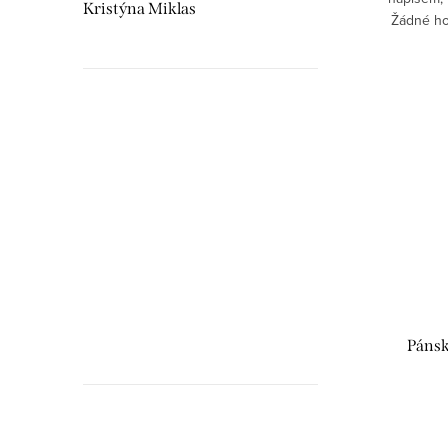
Kristýna Miklas
Žádné ho
Hudebnikum.c
recenze
Pánsk