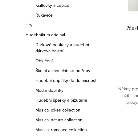
o
Kšiltovky a čepice
p
d
Rukavice
r
Hry
u
Páns
o
Hudebnikum original
k
d
Dárkové poukazy a hudební
t
dárková balení
u
Oblečení
ů
k
Školní a kancelářské potřeby
t
Hudební doplňky do domácnosti
Někdy pro
Módní doplňky
ů
užít tic
Hudební šperky a bižuterie
prody
nošení
Musical jokes collection
zaji
Musical nature collection
Musical romance collection