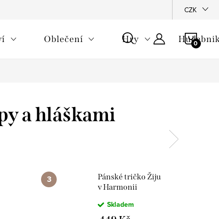
CZK
NÁKU
ví
Oblečení
Hry
Hudebnik
KOŠÍ
py a hláškami
Pánské tričko Žiju
v Harmonii
Skladem