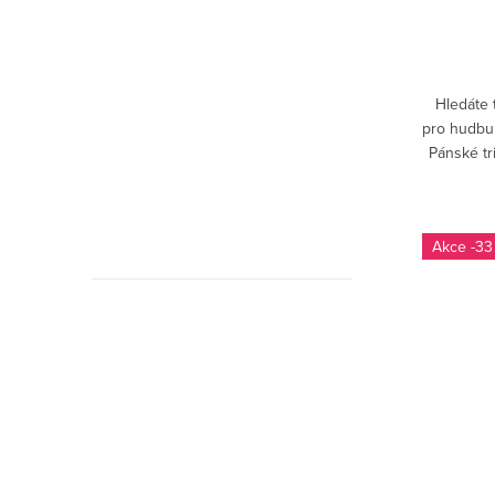
Hledáte 
pro hudbu 
Pánské tr
tím prav
-33