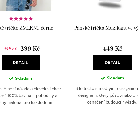
ké tričko ZMLKNI, černé
Pánské tričko Muzikant ve v
399 Kč
449 Kč
449 Kč
DETAIL
DETAIL
Skladem
Skladem
Bílé tričko s modrým retro „amer
stě není nálada a člověk si chce
designem, který působí jako ofic
ho.✅ 100% bavlna – pohodlný a
označení budoucí hvězdy.
šný materiál pro každodenní
✅ Vysoká gramáž (180 g/m²) –
šťuje odolnost a dlouhou...