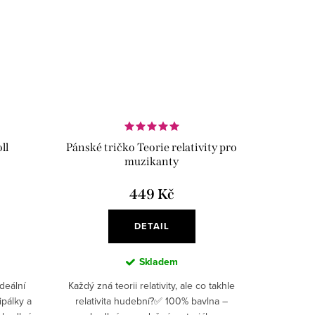
ll
Pánské tričko Teorie relativity pro
muzikanty
449 Kč
DETAIL
Skladem
deální
Každý zná teorii relativity, ale co takhle
ipálky a
relativita hudební?✅ 100% bavlna –