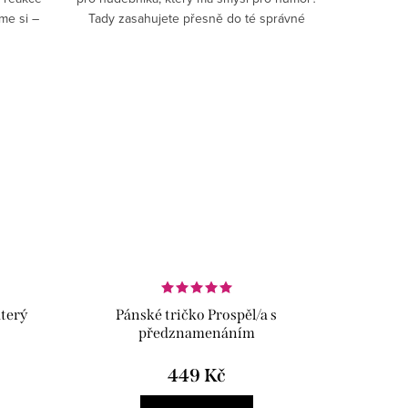
jme si –
Tady zasahujete přesně do té správné
éčko… a
harmonie.
který
Pánské tričko Prospěl/a s
předznamenáním
449 Kč