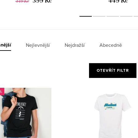
399 Kč
449 Kč
449 Kč
nější
Nejlevnější
Nejdražší
Abecedně
OTEVŘÍT FILTR
%