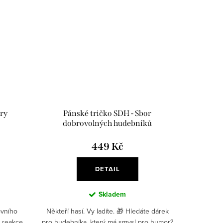
ry
Pánské tričko SDH - Sbor
dobrovolných hudebníků
449 Kč
DETAIL
Skladem
ovního
Někteří hasí. Vy ladíte. 🎁 Hledáte dárek
á reakce
pro hudebníka, který má smysl pro humor?