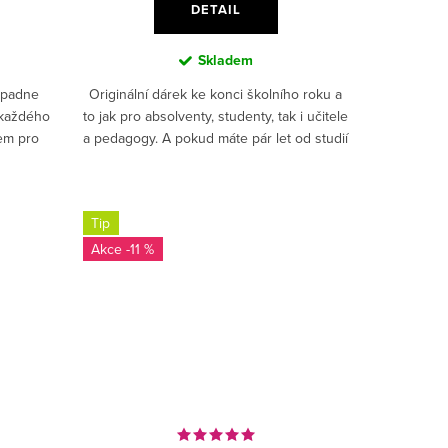
DETAIL
Skladem
ý padne
Originální dárek ke konci školního roku a
 každého
to jak pro absolventy, studenty, tak i učitele
em pro
a pedagogy. A pokud máte pár let od studií
ný a
za sebou, i vy se můžete pochlubit svými...
.
Tip
-11 %