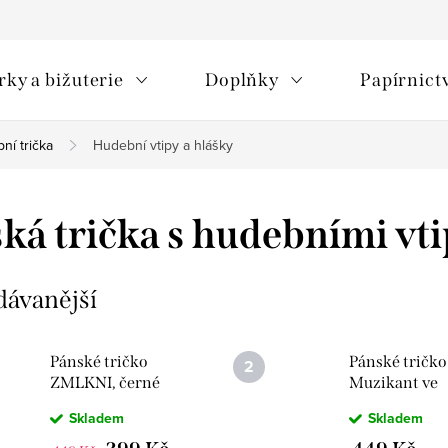
rky a bižuterie
Doplňky
Papírnict
ní trička
Hudební vtipy a hlášky
ká trička s hudebními vti
dávanější
Pánské tričko
Pánské tričko
ZMLKNI, černé
Muzikant ve
výcviku
Skladem
Skladem