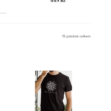
449 Kč
15
položek celkem