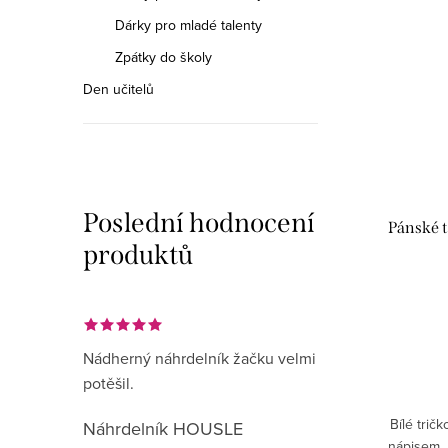
Dárky pro mladé talenty
Zpátky do školy
Den učitelů
Poslední hodnocení
Pánské t
produktů
Nádherný náhrdelník žačku velmi
potěšil.
Bílé trič
Náhrdelník HOUSLE
nápisem, k