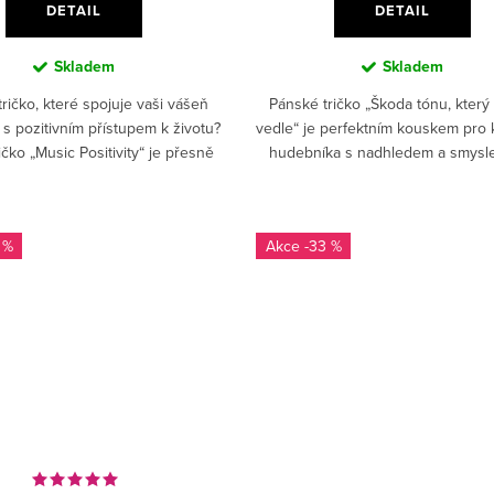
DETAIL
DETAIL
Skladem
Skladem
tričko, které spojuje vaši vášeň
Pánské tričko „Škoda tónu, kter
s pozitivním přístupem k životu?
vedle“ je perfektním kouskem pro
ičko „Music Positivity“ je přesně
hudebníka s nadhledem a smysl
ým!✅ 100% bavlna – příjemný a
humor.✅ 100% bavlna – příjem
prodyšný...
prodyšný materiál, který se..
 %
-33 %