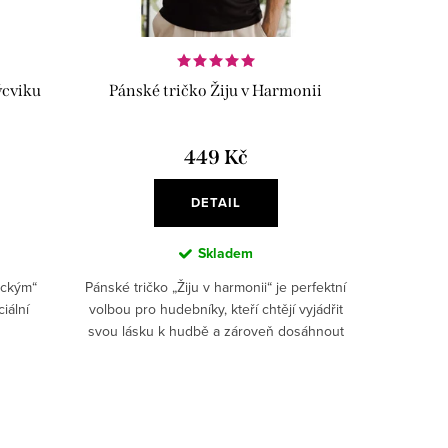
ýcviku
Pánské tričko Žiju v Harmonii
449 Kč
DETAIL
Skladem
ickým“
Pánské tričko „Žiju v harmonii“ je perfektní
iální
volbou pro hudebníky, kteří chtějí vyjádřit
svou lásku k hudbě a zároveň dosáhnout
rovnováhy v životě.✅ 100% bavlna –
pohodlný a...