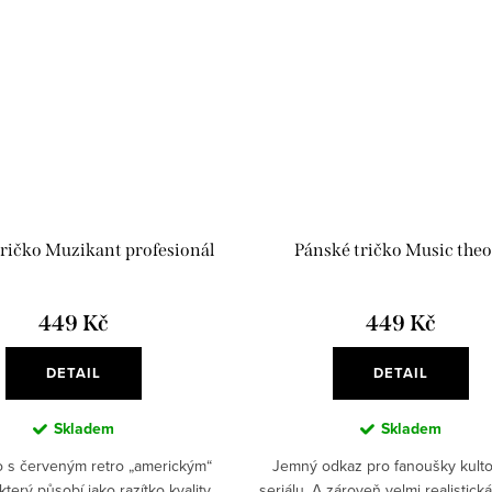
ričko Muzikant profesionál
Pánské tričko Music theo
449 Kč
449 Kč
DETAIL
DETAIL
Skladem
Skladem
ko s červeným retro „americkým“
Jemný odkaz pro fanoušky kult
terý působí jako razítko kvality.
seriálu. A zároveň velmi realistick