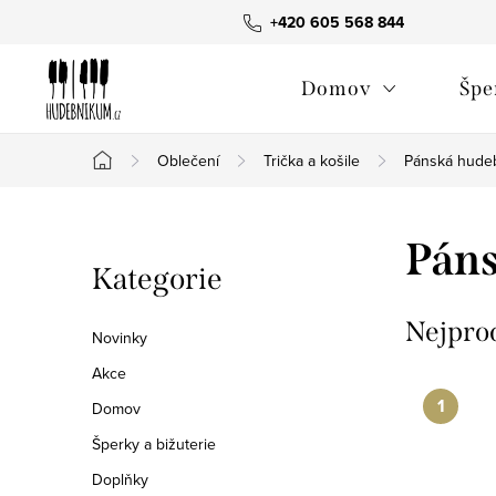
Přejít
+420 605 568 844
na
obsah
Domov
Špe
Oblečení
Trička a košile
Pánská hudeb
Domů
P
Páns
Přeskočit
Kategorie
o
kategorie
s
Nejpro
Novinky
t
Akce
Domov
r
Šperky a bižuterie
a
Doplňky