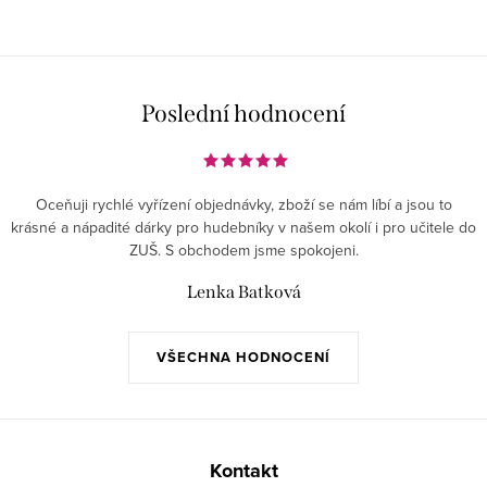
Poslední hodnocení
Oceňuji rychlé vyřízení objednávky, zboží se nám líbí a jsou to
krásné a nápadité dárky pro hudebníky v našem okolí i pro učitele do
ZUŠ. S obchodem jsme spokojeni.
Lenka Batková
VŠECHNA HODNOCENÍ
Z
á
Kontakt