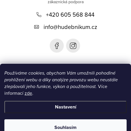
p
+420 605 568 844
a
t
info
@
hudebnikum.cz
í
Informace
Používáme cookies, abychom Vám umožnili pohodlné
prohlížení webu a díky analýze provozu webu neustále
Blog
zlepšovali jeho funkce, výkon a použitelnost.
Více
informací
zde
.
Instagram
Nastavení
Copyright 2026
HUDEBNIKUM.CZ
. Všechna práva vyhrazena.
Souhlasím