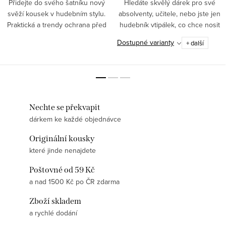
Přidejte do svého šatníku nový
Hledáte skvělý dárek pro své
svěží kousek v hudebním stylu.
absolventy, učitele, nebo jste jen
Praktická a trendy ochrana před
hudebník vtipálek, co chce nosit
sluníčkem je tato kšiltovka s
originální kousky oblečení?
Dostupné varianty
+ další
výšivkou houslového klíče.
Podívejte se na naši novinku -
PROSPĚL/A S...
Nechte se překvapit
dárkem ke každé objednávce
Originální kousky
které jinde nenajdete
Poštovné od 59 Kč
a nad 1500 Kč po ČR zdarma
Zboží skladem
a rychlé dodání