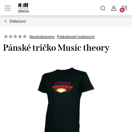
Přejít
N
na
obsah
Oblečení
K
Neohodnoceno
Podrobnosti hodnocení
Pánské tričko Music theory