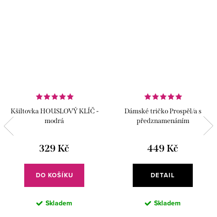
Kšiltovka HOUSLOVÝ KLÍČ -
Dámské tričko Prospěl/a s
modrá
předznamenáním
329 Kč
449 Kč
DO KOŠÍKU
DETAIL
Skladem
Skladem