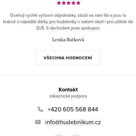
Oceňuji rychlé vyřízení objednávky, zboží se nám líbí a jsou to
krásné a nápadité dárky pro hudebníky v našem okolí i pro učitele do
ZUŠ. S obchodem jsme spokojeni.
Lenka Batková
VŠECHNA HODNOCENÍ
Z
á
Kontakt
p
+420 605 568 844
a
t
info
@
hudebnikum.cz
í