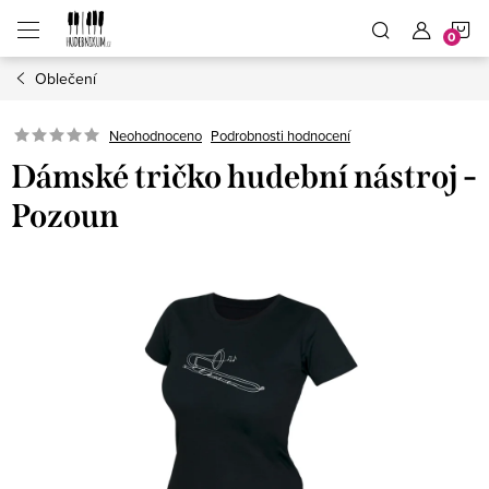
Přejít
N
na
obsah
Oblečení
K
Neohodnoceno
Podrobnosti hodnocení
Dámské tričko hudební nástroj -
Pozoun