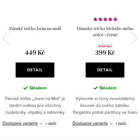
Pánské tričko Jsem na moll
Dámské tričko Melodie mého
srdce - černé
449 Kč
449 Kč
399 Kč
DETAIL
DETAIL
Skladem
Skladem
Pánské tričko „Jsem na Moll“ je
Vyberete si nový neodolatelný
ideální volbou pro všechny
kousek do svého šatníku.
hudebníky, vtipálky a milovníky
Elegantní potisk partitury ve tvaru
piva!✅ 100% bavlna – pohodlný a
srdce a příjemný materiál si
Dostupné varianty
Dostupné varianty
+ další
+ další
prodyšný materiál pro
oblíbí každá stylová
každodenní nošení✅ Vysoká
kráska. ✅Romantický potisk...
gramáž...