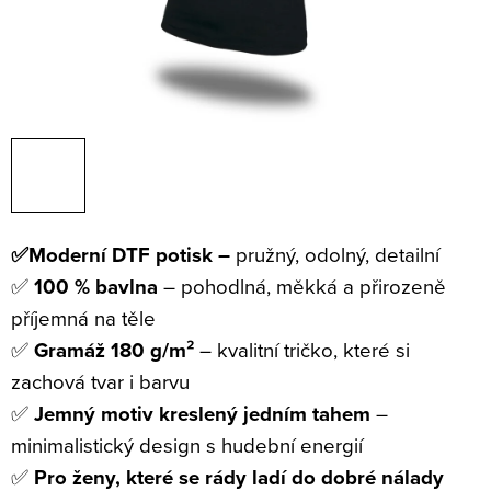
✅Moderní DTF potisk –
pružný, odolný, detailní
✅
100 % bavlna
– pohodlná, měkká a přirozeně
příjemná na těle
✅
Gramáž 180 g/m²
– kvalitní tričko, které si
zachová tvar i barvu
✅
Jemný motiv kreslený jedním tahem
–
minimalistický design s hudební energií
✅
Pro ženy, které se rády ladí do dobré nálady