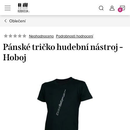
Přejít
N
na
obsah
Oblečení
K
Neohodnoceno
Podrobnosti hodnocení
Pánské tričko hudební nástroj -
Hoboj