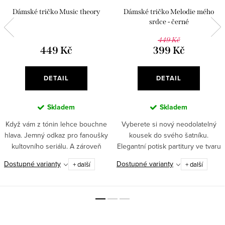
Dámské tričko Music theory
Dámské tričko Melodie mého
srdce - černé
449 Kč
449 Kč
399 Kč
DETAIL
DETAIL
Skladem
Skladem
Když vám z tónin lehce bouchne
Vyberete si nový neodolatelný
hlava. Jemný odkaz pro fanoušky
kousek do svého šatníku.
kultovního seriálu. A zároveň
Elegantní potisk partitury ve tvaru
velmi realistická reakce na
srdce a příjemný materiál si
Dostupné varianty
Dostupné varianty
+ další
+ další
hudební teorii.
oblíbí každá stylová
kráska. ✅Romantický potisk...