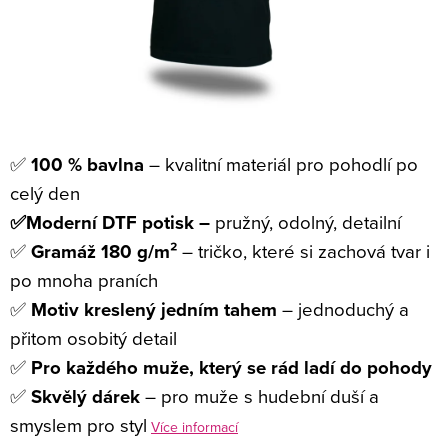
✅
100 % bavlna
– kvalitní materiál pro pohodlí po
celý den
✅Moderní DTF potisk –
pružný, odolný, detailní
✅
Gramáž 180 g/m²
– tričko, které si zachová tvar i
po mnoha praních
✅
Motiv kreslený jedním tahem
– jednoduchý a
přitom osobitý detail
✅
Pro každého muže, který se rád ladí do pohody
✅
Skvělý dárek
– pro muže s hudební duší a
smyslem pro styl
Více informací