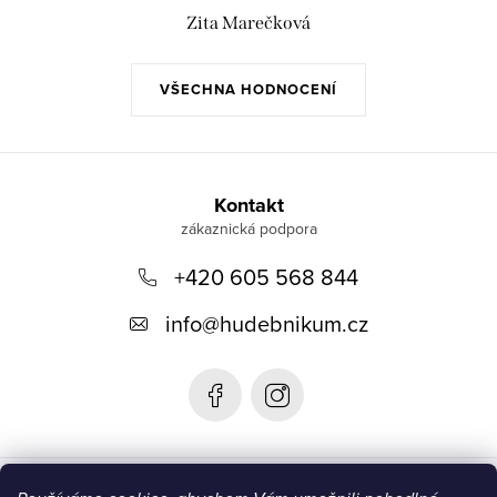
Zita Marečková
VŠECHNA HODNOCENÍ
Z
á
Kontakt
p
+420 605 568 844
a
t
info
@
hudebnikum.cz
í
Informace