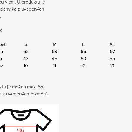
sou v cm
. U produktu je
dchylka z uvedených
.
:
ost
S
M
L
XL
ka
62
63
65
67
ka
43
46
50
55
áv
10
11
12
13
ktu je možná max. 5%
a z uvedených rozměrů.