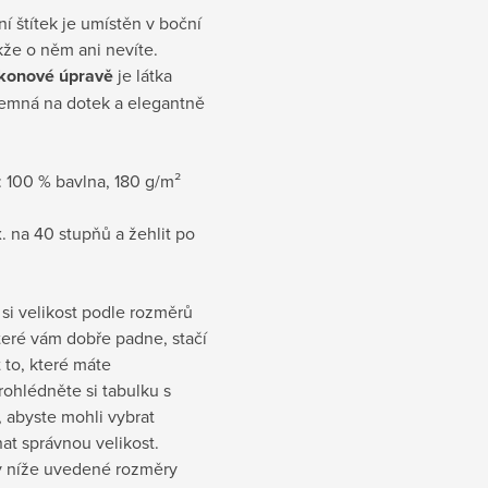
ní štítek je umístěn v boční
akže o něm ani nevíte.
ikonové úpravě
je látka
jemná na dotek a elegantně
:
100 % bavlna, 180 g/m²
. na 40 stupňů a žehlit po
si velikost podle rozměrů
které vám dobře padne, stačí
t to, které máte
rohlédněte si tabulku s
 abyste mohli vybrat
at správnou velikost.
 níže uvedené rozměry