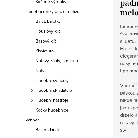
padn
Kožené výrobky
melo
Hudební dárky podle motivu
Balet, baletky
Lehce v
Houslový klíč
švy krás
siluetu.
Basový klíč
Hlubší k
Klaviatura
elegantn
Notový zápis, partitura
úzký lem
i po mn
Noty
Hudební symboly
Vnitřní 
Hudební skladatelé
páskou 
nikde n
Hudební nástroje
jsou zpe
Kočky hudebnice
drželo a
Vánoce
rukávy d
styl.
Balení dárků