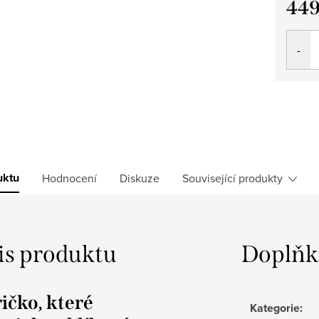
449
Měrná
cena:
uktu
Hodnocení
Diskuze
Související produkty
is produktu
Doplňk
ičko, které
Kategorie
: