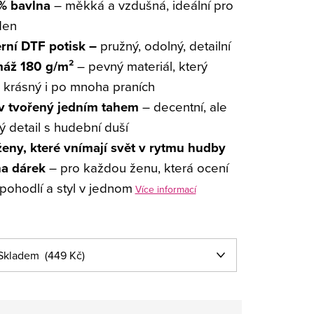
% bavlna
– měkká a vzdušná, ideální pro
den
ní DTF potisk –
pružný, odolný, detailní
áž 180 g/m²
– pevný materiál, který
 krásný i po mnoha praních
v tvořený jedním tahem
– decentní, ale
ý detail s hudební duší
ženy, které vnímají svět v rytmu hudby
na dárek
– pro každou ženu, která ocení
, pohodlí a styl v jednom
Více informací