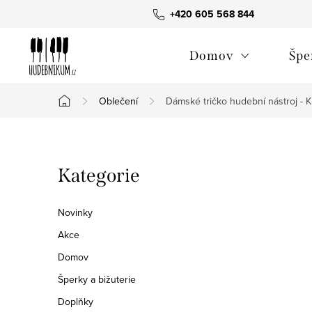
Přejít
+420 605 568 844
na
obsah
Domov
Špe
Oblečení
Dámské tričko hudební nástroj - Kl
Domů
P
Přeskočit
Kategorie
o
kategorie
s
Novinky
t
Akce
Domov
r
Šperky a bižuterie
a
Doplňky