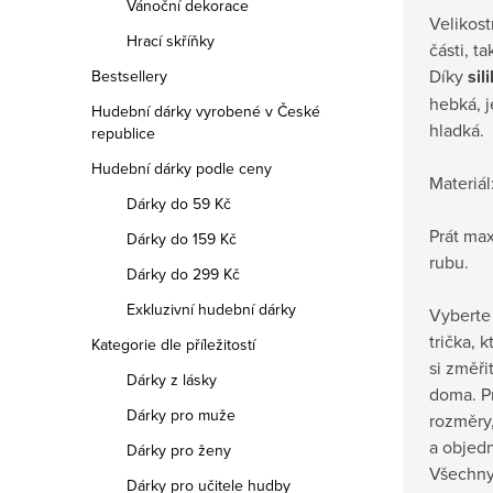
Vánoční dekorace
Velikost
Hrací skříňky
části, t
Díky
sil
Bestsellery
hebká, 
Hudební dárky vyrobené v České
hladká.
republice
Hudební dárky podle ceny
Materiál
Dárky do 59 Kč
Prát max
Dárky do 159 Kč
rubu.
Dárky do 299 Kč
Exkluzivní hudební dárky
Vyberte 
trička, 
Kategorie dle příležitostí
si změři
Dárky z lásky
doma.
P
Dárky pro muže
rozměry,
a objedn
Dárky pro ženy
Všechny
Dárky pro učitele hudby