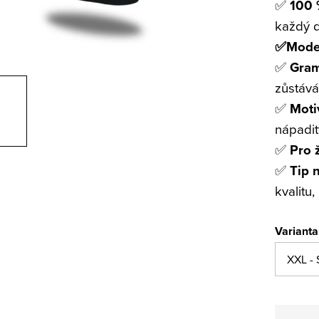
✅
100 
každý 
✅Moder
✅
Gram
zůstává
✅
Moti
nápadit
✅
Pro 
✅
Tip 
kvalitu
Varianta