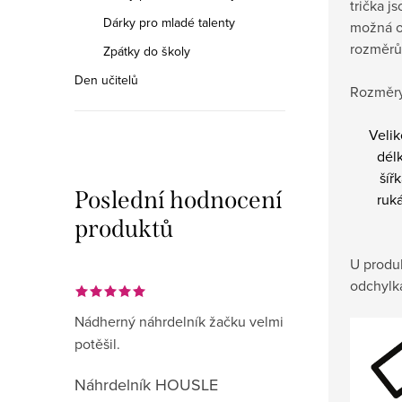
trička j
Dárky pro mladé talenty
možná o
rozměrů
Zpátky do školy
Den učitelů
Rozměry
Velik
dél
šíř
Poslední hodnocení
ruk
produktů
U produ
odchylk
Nádherný náhrdelník žačku velmi
potěšil.
Náhrdelník HOUSLE