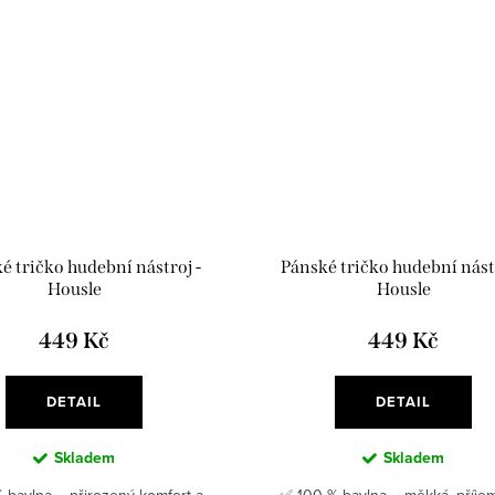
 tričko hudební nástroj -
Pánské tričko hudební nástr
Housle
Housle
449 Kč
449 Kč
DETAIL
DETAIL
Skladem
Skladem
 bavlna – přirozený komfort a
✅ 100 % bavlna – měkká, příje