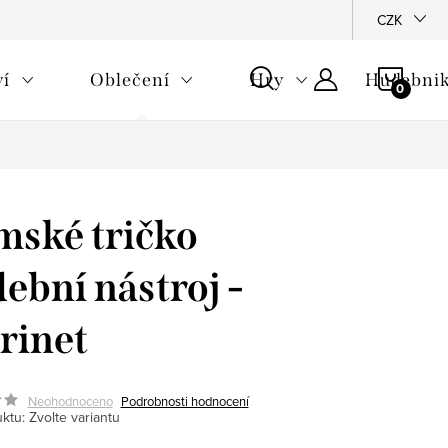
CZK
NÁKU
ví
Oblečení
Hry
Hudebnik
KOŠÍ
ské tričko
ební nástroj -
rinet
Neohodnoceno
Podrobnosti hodnocení
ktu:
Zvolte variantu