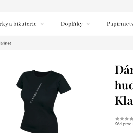
rky a bižuterie
Doplňky
Papírnict
arinet
Dám
hud
Kla
Kód produ