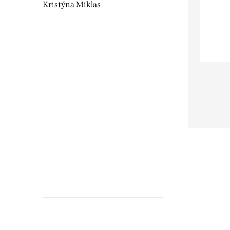
Kristýna Miklas
Hudebnikum.c
recenze