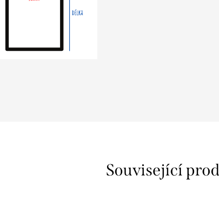
z
Související pro