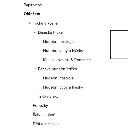
n
Papírnictví
n
Oblečení
í
Trička a košile
Dámská trička
p
Hudební nástroje
a
Hudební vtipy a hlášky
n
Musical Nature & Romance
e
Pánská hudební trička
Hudební nástroje
l
Hudební vtipy a hlášky
Trička v akci
Ponožky
Šaty a sukně
Děti a miminka