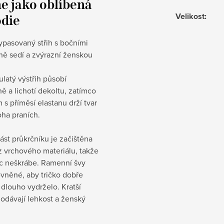
e jako oblíbená
Velikost
:
die
ypasovaný střih s bočními
ně sedí a zvýrazní ženskou
ulatý výstřih působí
ě a lichotí dekoltu, zatímco
 s příměsí elastanu drží tvar
oha praních.
část průkrčníku je začištěna
z vrchového materiálu, takže
ic neškrábe. Ramenní švy
vněné, aby tričko dobře
 dlouho vydrželo. Kratší
odávají lehkost a ženský