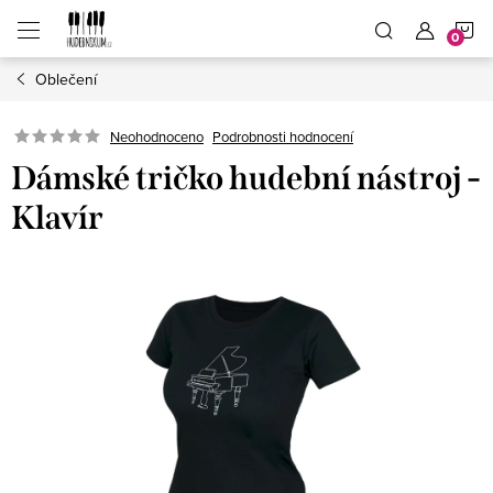
Přejít
N
na
obsah
Oblečení
K
Neohodnoceno
Podrobnosti hodnocení
Dámské tričko hudební nástroj -
Klavír