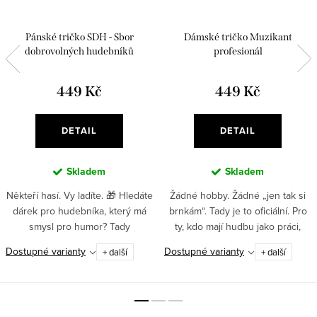
Pánské tričko SDH - Sbor
Dámské tričko Muzikant
dobrovolných hudebníků
profesionál
449 Kč
449 Kč
DETAIL
DETAIL
Skladem
Skladem
Někteří hasí. Vy ladíte. 🎁 Hledáte
Žádné hobby. Žádné „jen tak si
dárek pro hudebníka, který má
brnkám“. Tady je to oficiální. Pro
smysl pro humor? Tady
ty, kdo mají hudbu jako práci,
zasahujete přesně do té správné
vášeň i způsob života.
Dostupné varianty
Dostupné varianty
+ další
+ další
harmonie.