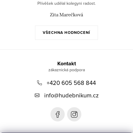
Přívěšek udělal kolegyni radost.
Zita Marečková
VŠECHNA HODNOCENÍ
Z
á
Kontakt
p
+420 605 568 844
a
t
info
@
hudebnikum.cz
í