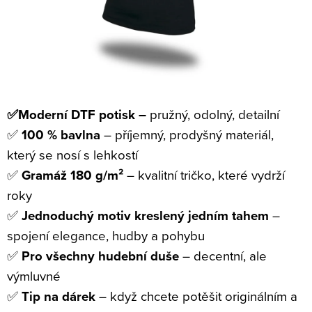
✅Moderní DTF potisk –
pružný, odolný, detailní
✅
100 % bavlna
– příjemný, prodyšný materiál,
který se nosí s lehkostí
✅
Gramáž 180 g/m²
– kvalitní tričko, které vydrží
roky
✅
Jednoduchý motiv kreslený jedním tahem
–
spojení elegance, hudby a pohybu
✅
Pro všechny hudební duše
– decentní, ale
výmluvné
✅
Tip na dárek
– když chcete potěšit originálním a