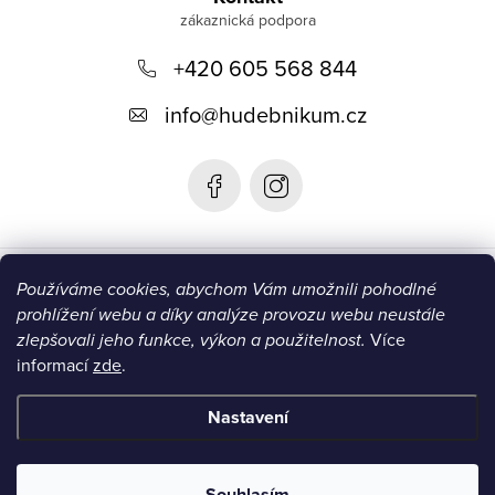
p
+420 605 568 844
a
t
info
@
hudebnikum.cz
í
Informace
Používáme cookies, abychom Vám umožnili pohodlné
prohlížení webu a díky analýze provozu webu neustále
Blog
zlepšovali jeho funkce, výkon a použitelnost.
Více
informací
zde
.
Instagram
Nastavení
Copyright 2026
HUDEBNIKUM.CZ
. Všechna práva vyhrazena.
Souhlasím