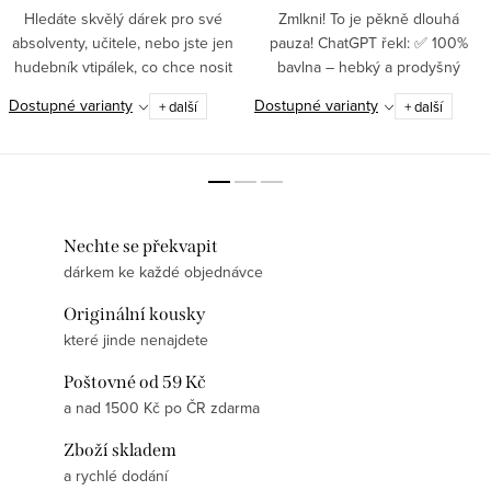
Hledáte skvělý dárek pro své
Zmlkni! To je pěkně dlouhá
absolventy, učitele, nebo jste jen
pauza! ChatGPT řekl: ✅ 100%
hudebník vtipálek, co chce nosit
bavlna – hebký a prodyšný
originální kousky oblečení?
materiál pro celodenní pohodlí✅
Dostupné varianty
Dostupné varianty
+ další
+ další
Podívejte se na naši novinku -
Vysoká gramáž (180 g/m²) –
PROSPĚL/A S...
zaručuje kvalitu,...
Nechte se překvapit
dárkem ke každé objednávce
Originální kousky
které jinde nenajdete
Poštovné od 59 Kč
a nad 1500 Kč po ČR zdarma
Zboží skladem
a rychlé dodání