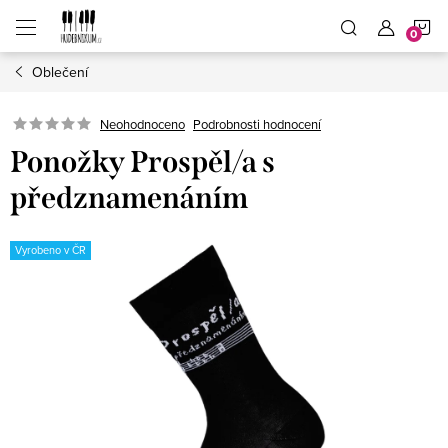
Přejít
N
na
obsah
Oblečení
K
Neohodnoceno
Podrobnosti hodnocení
Ponožky Prospěl/a s
předznamenáním
Vyrobeno v ČR