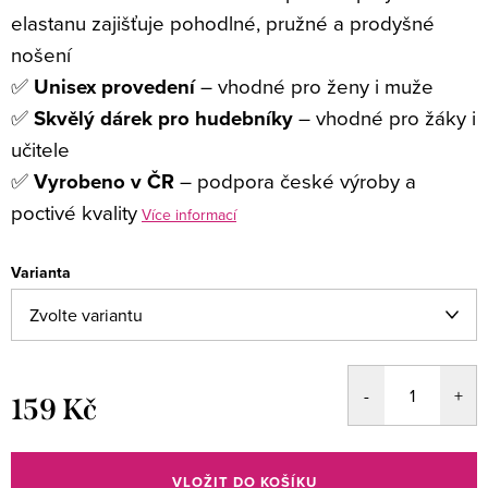
elastanu zajišťuje pohodlné, pružné a prodyšné
nošení
✅
Unisex provedení
– vhodné pro ženy i muže
✅
Skvělý dárek pro hudebníky
– vhodné pro žáky i
učitele
✅
Vyrobeno v ČR
– podpora české výroby a
poctivé kvality
Více informací
Varianta
159 Kč
Měrná
cena:
VLOŽIT DO KOŠÍKU