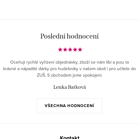
Poslední hodnocení
Oceňuji rychlé vyřízení objednávky, zboží se nám líbí a jsou to
krásné a nápadité dárky pro hudebníky v našem okolí i pro učitele do
ZUŠ. S obchodem jsme spokojeni.
Lenka Batková
VŠECHNA HODNOCENÍ
Z
á
Kontakt