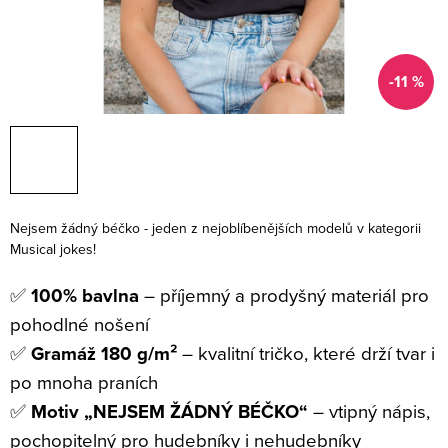
-11 %
Nejsem žádný béčko - jeden z nejoblíbenějších modelů v kategorii
Musical jokes!
✅
100% bavlna
– příjemný a prodyšný materiál pro
pohodlné nošení
✅
Gramáž 180 g/m²
– kvalitní tričko, které drží tvar i
po mnoha praních
✅
Motiv „NEJSEM ŽÁDNÝ BÉČKO“
– vtipný nápis,
pochopitelný pro hudebníky i nehudebníky