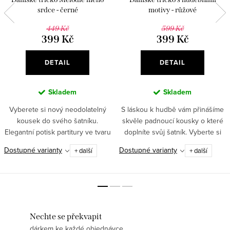
srdce - černé
motivy - růžové
449 Kč
599 Kč
399 Kč
399 Kč
DETAIL
DETAIL
Skladem
Skladem
Vyberete si nový neodolatelný
S láskou k hudbě vám přinášíme
kousek do svého šatníku.
skvěle padnoucí kousky o které
Elegantní potisk partitury ve tvaru
doplníte svůj šatník. Vyberte si
srdce a příjemný materiál si
například toto stylové tričko s
Dostupné varianty
Dostupné varianty
+ další
+ další
oblíbí každá stylová
hudebními motivy.
kráska. ✅Romantický potisk...
Nechte se překvapit
dárkem ke každé objednávce