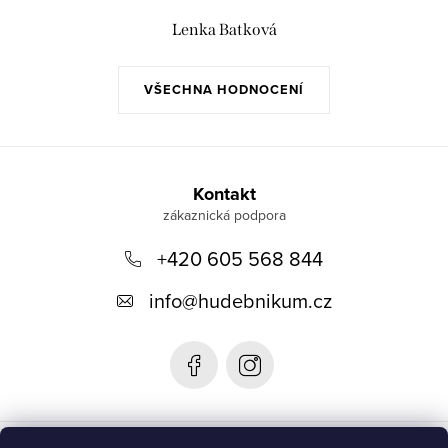
Lenka Batková
VŠECHNA HODNOCENÍ
Z
á
Kontakt
p
+420 605 568 844
a
t
info
@
hudebnikum.cz
í
Informace