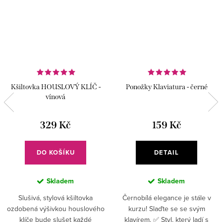
Kšiltovka HOUSLOVÝ KLÍČ -
Ponožky Klaviatura - černé
vínová
329 Kč
159 Kč
DO KOŠÍKU
DETAIL
Skladem
Skladem
Slušivá, stylová kšiltovka
Černobílá elegance je stále v
ozdobená výšivkou houslového
kurzu! Slaďte se se svým
klíče bude slušet každé
klavírem. ✅ Styl, který ladí s