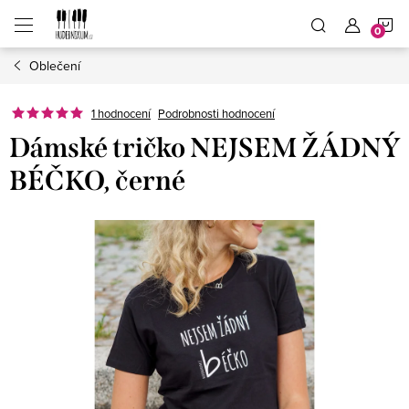
Přejít
N
na
obsah
Oblečení
K
1 hodnocení
Podrobnosti hodnocení
Dámské tričko NEJSEM ŽÁDNÝ
BÉČKO, černé