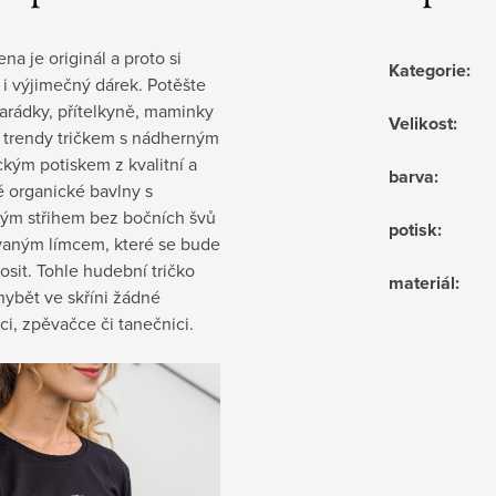
na je originál a proto si
Kategorie
:
 i výjimečný dárek. Potěšte
arádky, přítelkyně, maminky
Velikost
:
y trendy tričkem s nádherným
kým potiskem z kvalitní a
barva
:
é organické bavlny s
ým střihem bez bočních švů
potisk
:
vaným límcem, které se bude
osit. Tohle hudební tričko
materiál
:
ybět ve skříni žádné
i, zpěvačce či tanečnici.