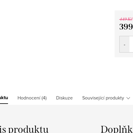
449 Kč
399
Měrná
cena:
uktu
Hodnocení (4)
Diskuze
Související produkty
is produktu
Doplňk