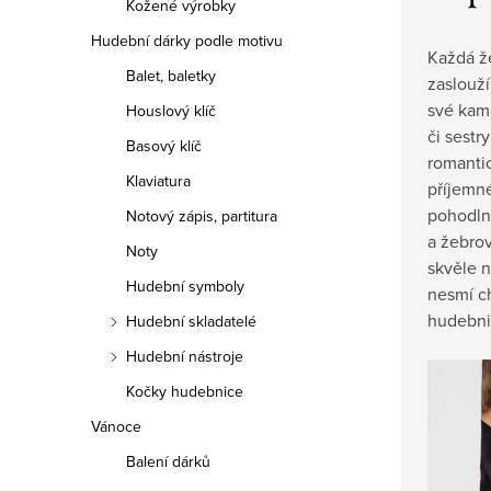
Kožené výrobky
Hudební dárky podle motivu
Každá že
Balet, baletky
zaslouží
své kam
Houslový klíč
či sestr
Basový klíč
romantic
Klaviatura
příjemn
pohodln
Notový zápis, partitura
a žebro
Noty
skvěle n
Hudební symboly
nesmí ch
hudebnic
Hudební skladatelé
Hudební nástroje
Kočky hudebnice
Vánoce
Balení dárků