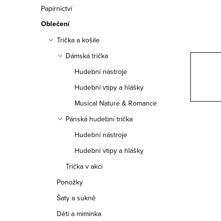
n
Papírnictví
n
Oblečení
í
Trička a košile
Dámská trička
p
Hudební nástroje
a
Hudební vtipy a hlášky
n
Musical Nature & Romance
e
Pánská hudební trička
Hudební nástroje
l
Hudební vtipy a hlášky
Trička v akci
Ponožky
Šaty a sukně
Děti a miminka