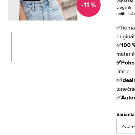
Vyberete 
-11 %
Elegantní 
oblíbí kaž
✅
Roma
originá
✅
100 %
materiá
✅
Pohod
límec
✅
Ideál
tanečni
✅
Autor
Varianta