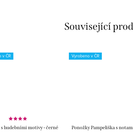
Související pro
o v ČR
Vyrobeno v ČR
s hudebními motivy - černé
Ponožky Pampeliška s notami 