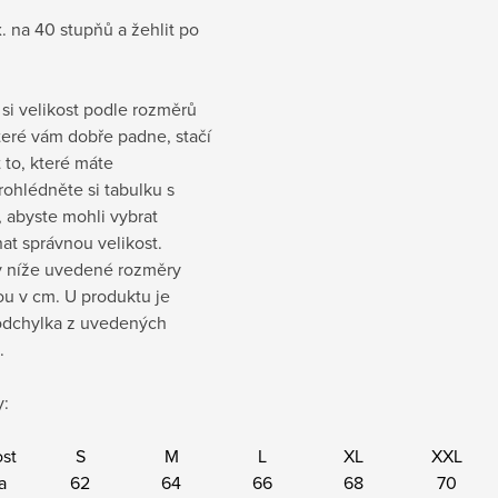
. na 40 stupňů a žehlit po
si velikost podle rozměrů
které vám dobře padne, stačí
t to, které máte
rohlédněte si tabulku s
 abyste mohli vybrat
at správnou velikost.
 níže uvedené rozměry
sou v cm
. U produktu je
dchylka z uvedených
.
:
ost
S
M
L
XL
XXL
a
62
64
66
68
70