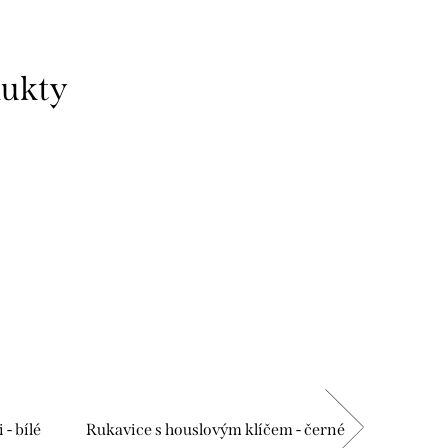
dukty
- bílé
Rukavice s houslovým klíčem - černé
Kojenec