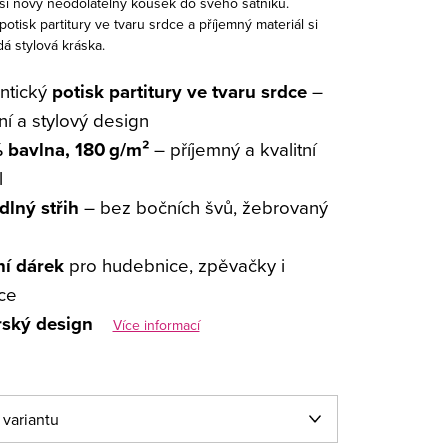
si nový neodolatelný kousek do svého šatníku.
potisk partitury ve tvaru srdce a příjemný materiál si
dá stylová kráska.
ntický
potisk partitury ve tvaru srdce
–
lní a stylový design
 bavlna, 180 g/m²
– příjemný a kvalitní
l
lný střih
– bez bočních švů, žebrovaný
ní dárek
pro hudebnice, zpěvačky i
ce
ský design
Více informací