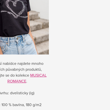
ší nabídce najdete mnoho
ích půvabných produktů,
jte se do kolekce
MUSICAL
ROMANCE
.
vrhu: dvelisticky (ig)
: 100 % bavlna, 180 g/m2