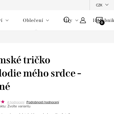
CZK
NÁKU
ví
Oblečení
Hry
Hudebnik
KOŠÍ
ské tričko
odie mého srdce -
né
4 hodnocení
Podrobnosti hodnocení
ktu:
Zvolte variantu