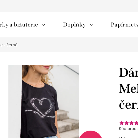
rky a bižuterie
Doplňky
Papírnict
e - černé
Dám
Mel
čer
Kód produ