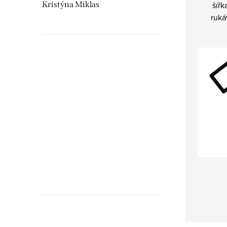
Kristýna Miklas
šířk
ruká
Hudebnikum.c
recenze