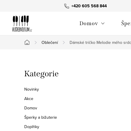
Přejít
+420 605 568 844
na
obsah
Domov
Špe
Oblečení
Dámské tričko Melodie mého srdc
Domů
P
Přeskočit
Kategorie
o
kategorie
s
Novinky
t
Akce
Domov
r
Šperky a bižuterie
a
Doplňky