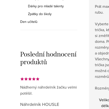
Dárky pro mladé talenty
Prát max
rubu.
Zpátky do školy
Den učitelů
Vyberte 
trička, 
si změři
doma.
P
rozměry,
Poslední hodnocení
a objedn
Všechny
produktů
trička j
možná o
rozměrů
Nádherný náhrdelník žačku velmi
Rozměry
potěšil.
Velik
Náhrdelník HOUSLE
délk