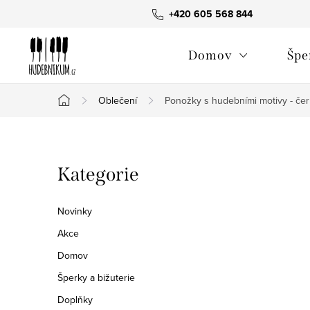
Přejít
+420 605 568 844
na
obsah
Domov
Špe
Oblečení
Ponožky s hudebními motivy - če
Domů
P
Přeskočit
Kategorie
o
kategorie
s
Novinky
t
Akce
Domov
r
Šperky a bižuterie
a
Doplňky