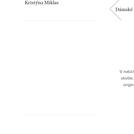
Kristýna Miklas
vínová
Dámské tričko hudební nástroj -
Dámské 
Akordeon
449 Kč
Hudebnikum.c
DETAIL
recenze
Skladem
obená
✅ 100 % bavlna – příjemný, prodyšný
V našic
 slušet
materiál, který se nosí s lehkostí✅Moderní
skvěle.
trendy.
DTF potisk – pružný, odolný, detailní ✅
origi
Gramáž 180 g/m² – kvalitní tričko, které
zamiluje
vydrží roky ✅...