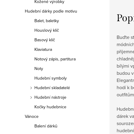
Kožené výrobky
Hudební dárky podle motivu
Pop
Balet, baletky
Houslový klíč
Buďte st
Basový klíč
módních
Klaviatura
příjemné
chladně
Notový zápis, partitura
bílými 
Noty
budou v
Hudební symboly
Elegant
hodí k 
Hudební skladatelé
outfitům
Hudební nástroje
Kočky hudebnice
Hudební
dárek va
Vánoce
souroze
Balení dárků
hudební