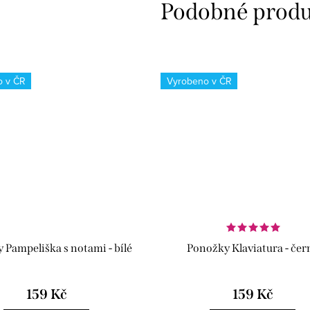
o v ČR
Vyrobeno v ČR
 Pampeliška s notami - bílé
Ponožky Klaviatura - čer
159 Kč
159 Kč