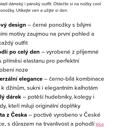
adí dámský i pánský outfit. Oblečte si na nožky cool
nožky. Utíkejte ven a užijte si den.
ový design
– černé ponožky s bílými
mi motivy zaujmou na první pohled a
každý outfit
dlí po celý den
– vyrobené z příjemné
s příměsí elastanu pro perfektní
sobení noze
erzální elegance
– černo-bílá kombinace
 k džínům, sukni i elegantním kalhotám
lý dárek
– potěší hudebníky, kolegy i
y, kteří milují originální doplňky
ita z Česka
– poctivě vyrobeno v České
ce, s důrazem na trvanlivost a pohodlí
Více