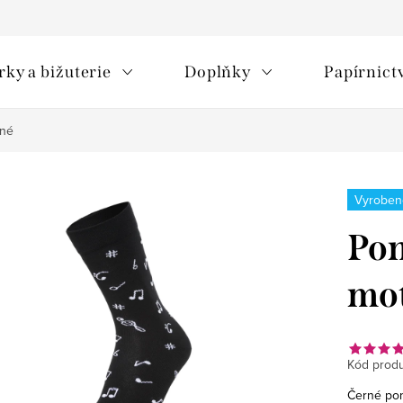
rky a bižuterie
Doplňky
Papírnict
rné
Vyroben
Pon
mot
Kód produ
Černé pon