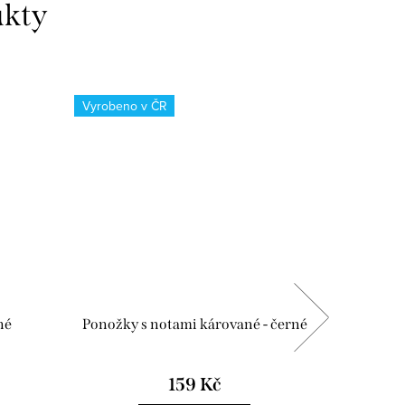
Vyrobeno v ČR
Vyrobeno
né
Ponožky s notami kárované - černé
Ponožky 
159 Kč