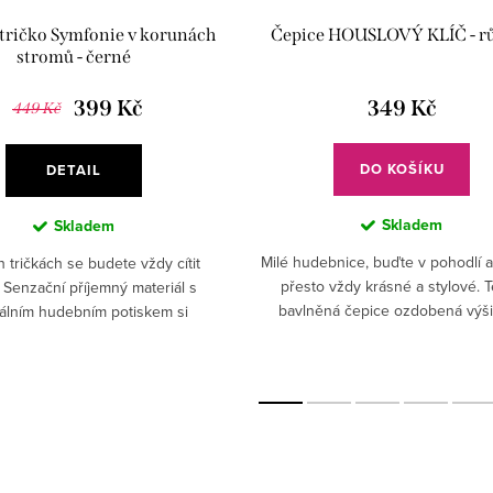
tričko Symfonie v korunách
Čepice HOUSLOVÝ KLÍČ - r
stromů - černé
399 Kč
349 Kč
449 Kč
z
DO KOŠÍKU
DETAIL
Skladem
Skladem
Milé hudebnice, buďte v pohodlí a
h tričkách se budete vždy cítit
přesto vždy krásné a stylové. 
 Senzační příjemný materiál s
bavlněná čepice ozdobená výš
nálním hudebním potiskem si
houslového klíče báječně pad
te. Vsaďte na kvalitu, pohodlí a
každému outfitu.
styl.✅ 100% organická...