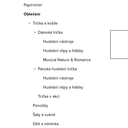
n
Papírnictví
n
Oblečení
í
Trička a košile
Dámská trička
p
Hudební nástroje
a
Hudební vtipy a hlášky
n
Musical Nature & Romance
e
Pánská hudební trička
Hudební nástroje
l
Hudební vtipy a hlášky
Trička v akci
Ponožky
Šaty a sukně
Děti a miminka