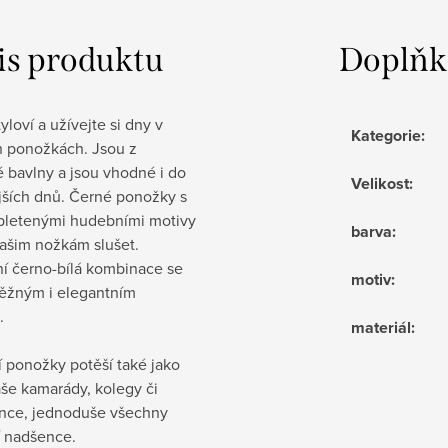
is produktu
Doplňk
yloví a užívejte si dny v
Kategorie
:
 ponožkách. Jsou z
 bavlny a jsou vhodné i do
Velikost
:
jších dnů. Černé ponožky s
vpletenými hudebními motivy
barva
:
ašim nožkám slušet.
ní černo-bílá kombinace se
motiv
:
běžným i elegantním
.
materiál
:
 ponožky potěší také jako
še kamarády, kolegy či
nce, jednoduše všechny
 nadšence.