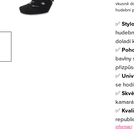
vkusně dol
hudební po
✅
Styl
hudební
doladí 
✅
Poho
bavlny 
přizpů
✅
Univ
se hodí
✅
Skvě
kamarád
✅
Kval
republi
informací