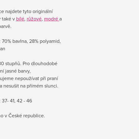
e najdete tyto originální
 také v
bílé
,
růžové
,
modré
a
arvě.
l: 70% bavlna, 28% polyamid,
tan
 30 stupňů.
Pro dlouhodobé
í jasné barvy,
ujeme nepoužívat při praní
a nesušit na přímém slunci.
 37- 41, 42 - 46
o v České republice.