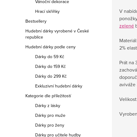
Vánoční dekorace
V nabídc
Hrací skříňky
ponožky
Bestsellery
zelené
b
Hudební dárky vyrobené v České
republice
Materiá
Hudební dárky podle ceny
2% elas
Dárky do 59 Kč
Prát na
Dárky do 159 Kč
zachován
Dárky do 299 Kč
doporuč
aviváže 
Exkluzivní hudební dárky
Kategorie dle příležitostí
Velikost:
Dárky z lásky
Vyroben
Dárky pro muže
Dárky pro ženy
Dárky pro učitele hudby