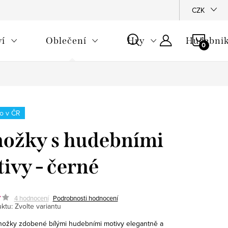
CZK
NÁKU
ví
Oblečení
Hry
Hudebnik
KOŠÍ
o v ČR
ožky s hudebními
ivy - černé
4 hodnocení
Podrobnosti hodnocení
ktu:
Zvolte variantu
ožky zdobené bílými hudebními motivy elegantně a