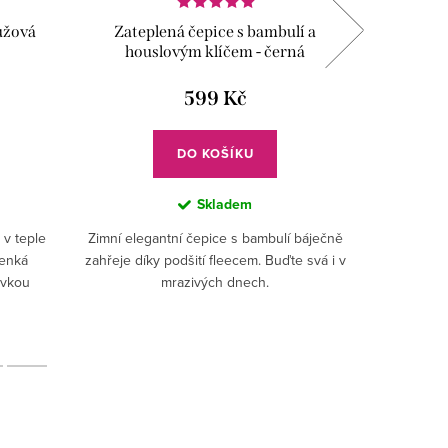
ůžová
Zateplená čepice s bambulí a
Kšiltov
houslovým klíčem - černá
599 Kč
DO KOŠÍKU
Skladem
 v teple
Zimní elegantní čepice s bambulí báječně
Stylová 
Tenká
zahřeje díky podšití fleecem. Buďte svá i v
společn
ivkou
mrazivých dnech.
sluneč
ne ke
svěžím k