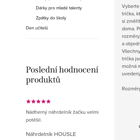
Vyberte 
Dárky pro mladé talenty
trička, 
Zpátky do školy
si změři
Den učitelů
doma.
P
rozměry,
a objedn
Všechny
trička j
možná m
Poslední hodnocení
uvedený
produktů
Rozměry
Nádherný náhrdelník žačku velmi
potěšil.
Náhrdelník HOUSLE