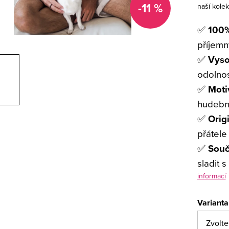
-11 %
naší kolek
✅
100%
příjemn
✅
Vyso
odolnos
✅
Mot
hudební
✅
Orig
přátele
✅
Souč
sladit 
informací
Varianta