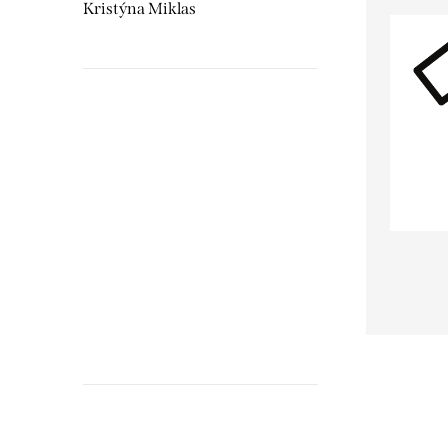
Kristýna Miklas
Hudebnikum.c
recenze