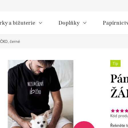
rky a bižuterie
Doplňky
Papírnict
ČKO, černé
Tip
Pán
ŽÁ
Kód produ
Řekněte t