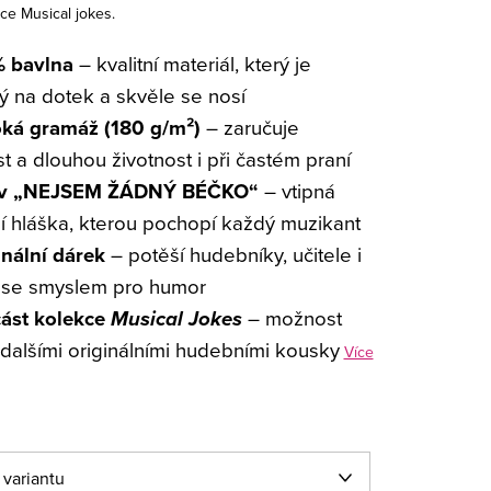
ce Musical jokes.
 bavlna
– kvalitní materiál, který je
ý na dotek a skvěle se nosí
ká gramáž (180 g/m²)
– zaručuje
t a dlouhou životnost i při častém praní
iv „NEJSEM ŽÁDNÝ BÉČKO“
– vtipná
 hláška, kterou pochopí každý muzikant
inální dárek
– potěší hudebníky, učitele i
 se smyslem pro humor
ást kolekce
Musical Jokes
– možnost
s dalšími originálními hudebními kousky
Více