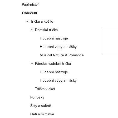
n
Papírnictví
n
Oblečení
í
Trička a košile
Dámská trička
p
Hudební nástroje
a
Hudební vtipy a hlášky
n
Musical Nature & Romance
e
Pánská hudební trička
Hudební nástroje
l
Hudební vtipy a hlášky
Trička v akci
Ponožky
Šaty a sukně
Děti a miminka