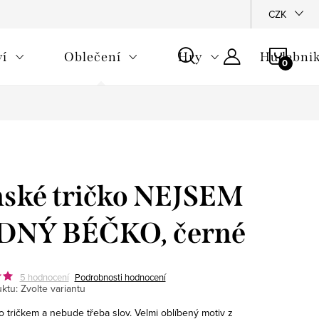
CZK
NÁKU
ví
Oblečení
Hry
Hudebnik
KOŠÍ
ské tričko NEJSEM
DNÝ BÉČKO, černé
5 hodnocení
Podrobnosti hodnocení
ktu:
Zvolte variantu
o tričkem a nebude třeba slov. Velmi oblíbený motiv z