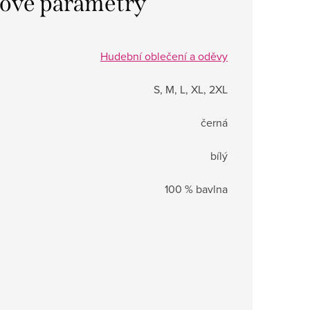
ové parametry
Hudební oblečení a oděvy
S, M, L, XL, 2XL
černá
bílý
100 % bavlna