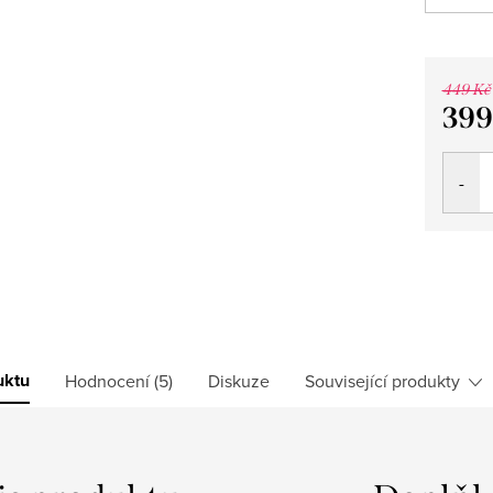
449 Kč
399
Měrná
cena:
uktu
Hodnocení (5)
Diskuze
Související produkty