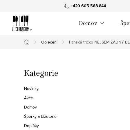
Přejít
+420 605 568 844
na
obsah
Domov
Špe
Oblečení
Pánské tričko NEJSEM ŽÁDNÝ BÉ
Domů
P
Přeskočit
Kategorie
o
kategorie
s
Novinky
t
Akce
Domov
r
Šperky a bižuterie
a
Doplňky