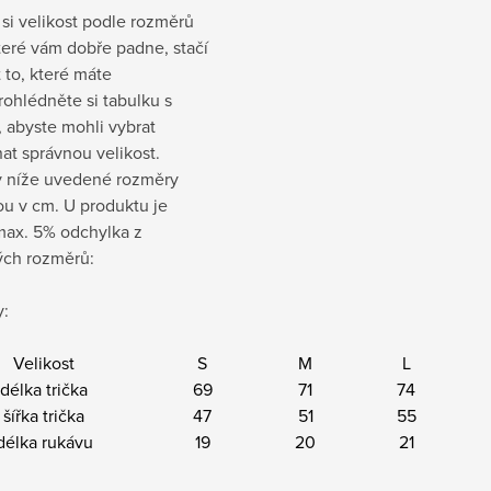
si velikost podle rozměrů
které vám dobře padne, stačí
t to, které máte
rohlédněte si tabulku s
 abyste mohli vybrat
at správnou velikost.
 níže uvedené rozměry
sou v cm
. U produktu je
ax. 5% odchylka z
ch rozměrů:
:
Velikost
S
M
L
délka trička
69
71
74
šířka trička
47
51
55
délka rukávu
19
20
21