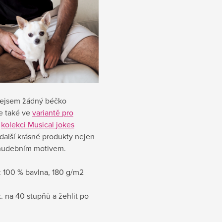
Nejsem žádný béčko
e také ve
variantě pro
V
kolekci Musical jokes
další krásné produkty nejen
 hudebním motivem.
:
100 % bavlna, 180 g/m2
. na 40 stupňů a žehlit po