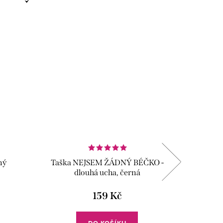
Vyrobeno
ný
Taška NEJSEM ŽÁDNÝ BÉČKO -
Pono
dlouhá ucha, černá
159 Kč