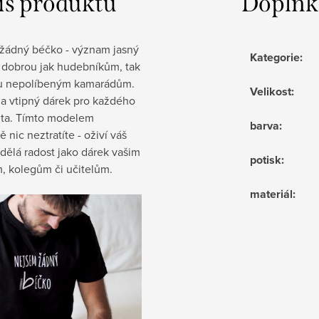
is produktu
Doplňk
žádný béčko - význam jasný
Kategorie
:
í dobrou jak hudebníkům, tak
u nepolíbeným kamarádům.
Velikost
:
a vtipný dárek pro každého
ta. Tímto modelem
barva
:
 nic neztratíte - oživí váš
udělá radost jako dárek vašim
potisk
:
, kolegům či učitelům.
materiál
: