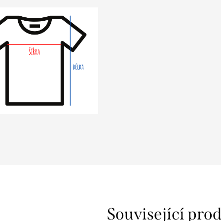
z
Související pro