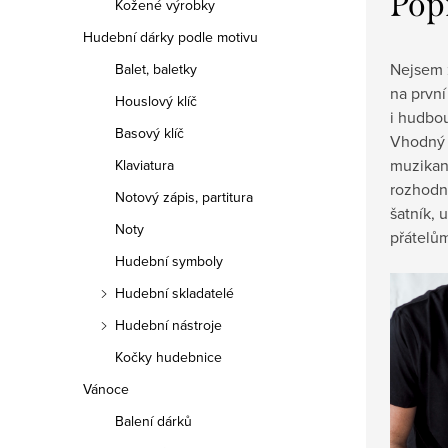
Pop
Kožené výrobky
Hudební dárky podle motivu
Nejsem 
Balet, baletky
na prvn
Houslový klíč
i hudbo
Basový klíč
Vhodný 
muzikan
Klaviatura
rozhodně
Notový zápis, partitura
šatník, 
Noty
přátelům
Hudební symboly
Hudební skladatelé
Hudební nástroje
Kočky hudebnice
Vánoce
Balení dárků