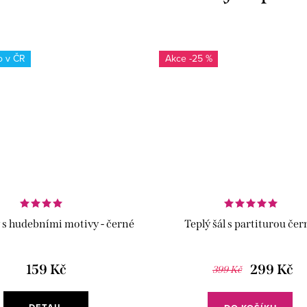
o v ČR
-25 %
s hudebními motivy - černé
Teplý šál s partiturou čer
159 Kč
299 Kč
399 Kč