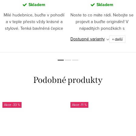
Skladem
Skladem
Milé hudebnice, buďte v pohodlí
Noste to co máte rádi. Nebojte se
a v teple přesto vždy krásné a
projevit a buďte originální! V
stylové. Tenká bavlněná čepice
nápaditých ponožkách s
ozdobená výšivkou houslového
hudebními motivy vyniknete. ✅
Dostupné varianty
+ další
klíče báječně padne ke každému
Originální motiv – pampeliška s
outfitu.
notami propojuje...
-33 %
-11 %