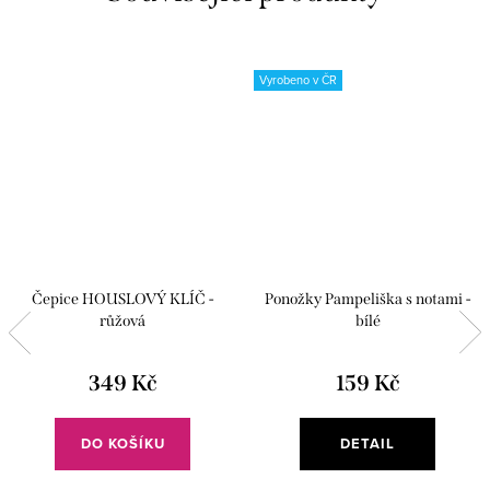
Vyrobeno v ČR
Čepice HOUSLOVÝ KLÍČ -
Ponožky Pampeliška s notami -
růžová
bílé
349 Kč
159 Kč
DO KOŠÍKU
DETAIL