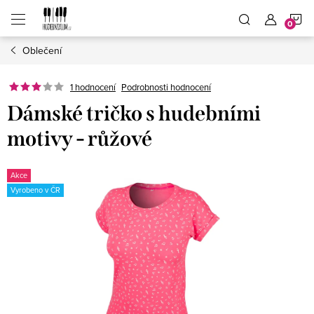
Přejít
N
na
obsah
Oblečení
K
1 hodnocení
Podrobnosti hodnocení
Dámské tričko s hudebními
motivy - růžové
Akce
Vyrobeno v ČR