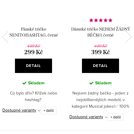
Pánské tričko
Dámské tričko NEJSEM ŽÁDNÝ
NENITOHASHTAG, černé
BÉČKO, černé
449 Kč
449 Kč
299 Kč
399 Kč
DETAIL
DETAIL
Skladem
Skladem
Co bylo dřív? Křížek nebo
Nejsem žádný béčko - jeden z
hashtag?
nejoblíbenějších modelů v
kategorii Musical jokes!✅ 100%
Dostupné varianty
+ další
bavlna – příjemný a prodyšný
Dostupné varianty
+ další
materiál pro pohodlné nošení✅
Gramáž 180 g/m² – kvalitní...