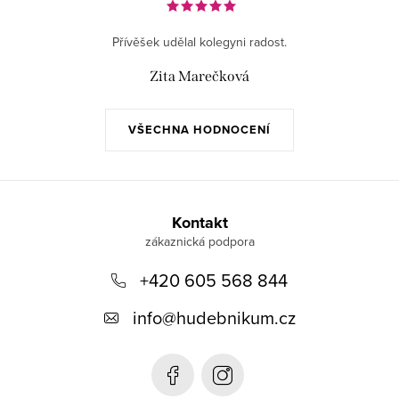
Přívěšek udělal kolegyni radost.
Zita Marečková
VŠECHNA HODNOCENÍ
Z
á
Kontakt
p
+420 605 568 844
a
t
info
@
hudebnikum.cz
í