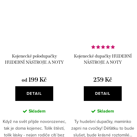
Kojenecké polodupačky
Kojenecké dupačky HUDEBNÍ
HUDEBNÍ NÁSTROJE A NOTY
NÁSTROJE A NOTY
199 Kč
259 Kč
od
DETAIL
DETAIL
Skladem
Skladem
Když na svět přijde novorozenec,
Ty hudební dupačky, maminko
tak je doma kojenec. Tolik štěstí,
zapni na cvočky! Děťátku to bude
tolik lásky - nejen rodiče cítí bez
slušet, bude krásné roztomilé...