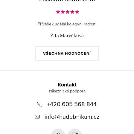
Přívěšek udělal kolegyni radost.
Zita Marečková
VŠECHNA HODNOCENÍ
Z
á
Kontakt
p
+420 605 568 844
a
t
info
@
hudebnikum.cz
í