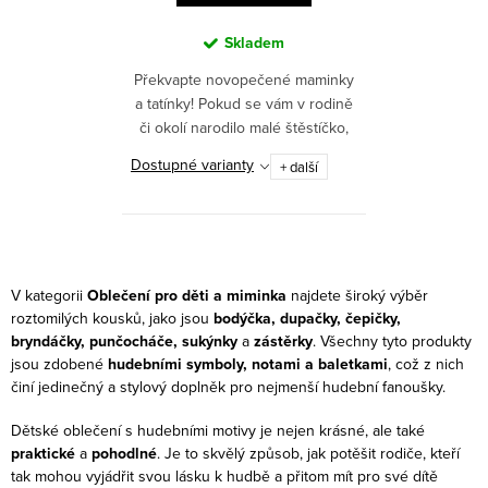
Skladem
Překvapte novopečené maminky
a tatínky! Pokud se vám v rodině
či okolí narodilo malé štěstíčko,
neváhejte. Radost jim dárkem
Dostupné varianty
+ další
udělejte!
O
v
V kategorii
Oblečení pro děti a miminka
najdete široký výběr
l
roztomilých kousků, jako jsou
bodýčka, dupačky, čepičky,
bryndáčky, punčocháče, sukýnky
a
zástěrky
. Všechny tyto produkty
á
jsou zdobené
hudebními symboly, notami a baletkami
, což z nich
d
činí jedinečný a stylový doplněk pro nejmenší hudební fanoušky.
a
c
Dětské oblečení s hudebními motivy je nejen krásné, ale také
praktické
a
pohodlné
. Je to skvělý způsob, jak potěšit rodiče, kteří
í
tak mohou vyjádřit svou lásku k hudbě a přitom mít pro své dítě