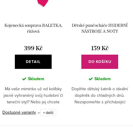
Kojenecká souprava BALETKA,
Dětské punčocháče HUDEBNÍ
růžová
NÁSTROJE A NOTY
399 Kč
159 Kč
DETAIL
DO KOŠÍKU
Skladem
Skladem
Má vaše miminko už od kolíbky
Doplňte dětský šatník o ideální
jasně vyhraněný svůj hudební či
doplněk do chladných dnů.
taneční styl? Nebo jej chcete
Nezapomeňte s přicházející
trošku popostrčit.
zimou vaše děti přiobléct o další
Dostupné varianty
+ další
vrstvu. Děti si punčocháče s
hudebními nástroji určitě...