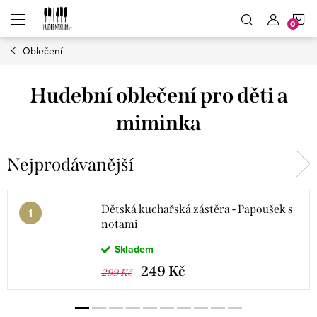
Přejít
N
na
obsah
Oblečení
K
Hudební oblečení pro děti a
miminka
Nejprodávanější
Dětská kuchařská zástěra - Papoušek s
notami
Skladem
249 Kč
299 Kč