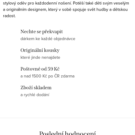
p
stylový oděv pro každodenní nošení. Potěší také děti svým veselým
r
a originálním designem, který v sobě spojuje svět hudby a dětskou
v
radost.
k
y
Nechte se překvapit
v
dárkem ke každé objednávce
ý
Originální kousky
p
které jinde nenajdete
i
Poštovné od 59 Kč
s
a nad 1500 Kč po ČR zdarma
u
Zboží skladem
a rychlé dodání
Poslední hodnocení