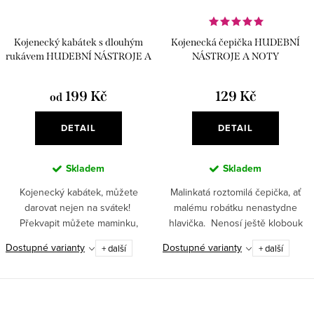
Kojenecký kabátek s dlouhým
Kojenecká čepička HUDEBNÍ
rukávem HUDEBNÍ NÁSTROJE A
NÁSTROJE A NOTY
NOTY
199 Kč
129 Kč
od
DETAIL
DETAIL
Skladem
Skladem
Kojenecký kabátek, můžete
Malinkatá roztomilá čepička, ať
darovat nejen na svátek!
malému robátku nenastydne
Překvapit můžete maminku,
hlavička. Nenosí ještě klobouk
tatínka, když dostanou dáreček
ani šáteček, holčička ani
Dostupné varianty
Dostupné varianty
+ další
+ další
pro dcerku či synka. Je to
chlapeček.
krásné, je to milé, když má
kojenec s...