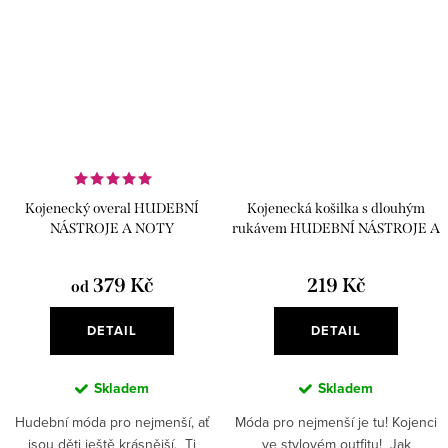
Kojenecký overal HUDEBNÍ
Kojenecká košilka s dlouhým
NÁSTROJE A NOTY
rukávem HUDEBNÍ NÁSTROJE A
NOTY
379 Kč
219 Kč
od
DETAIL
DETAIL
Skladem
Skladem
Hudební móda pro nejmenší, ať
Móda pro nejmenší je tu! Kojenci
jsou děti ještě krásnější. Ti
ve stylovém outfitu! Jak