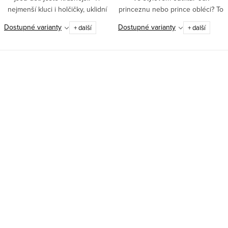
nejmenší kluci i holčičky, uklidní
princeznu nebo prince obléci? To
jistě dětské písničky. Proč jim
víte, jedině hudebně přeci! :-)
Dostupné varianty
Dostupné varianty
+ další
+ další
tedy neobléci noty?