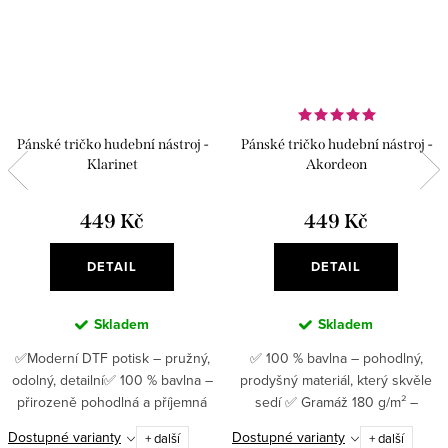
Pánské tričko hudební nástroj -
Pánské tričko hudební nástroj -
Klarinet
Akordeon
449 Kč
449 Kč
DETAIL
DETAIL
Skladem
Skladem
✅Moderní DTF potisk – pružný,
✅ 100 % bavlna – pohodlný,
odolný, detailní✅ 100 % bavlna –
prodyšný materiál, který skvěle
přirozeně pohodlná a příjemná
sedí ✅ Gramáž 180 g/m² –
na nošení ✅ Gramáž 180 g/m² –
kvalitní tričko, které drží tvar i po
Dostupné varianty
Dostupné varianty
+ další
+ další
poctivá kvalita s dlouhou
mnoha praních✅Moderní DTF