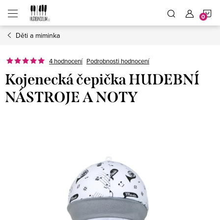
Přejít
N
na
obsah
Děti a miminka
K
4 hodnocení
Podrobnosti hodnocení
Kojenecká čepička HUDEBNÍ
NÁSTROJE A NOTY