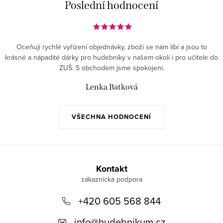
Poslední hodnocení
Oceňuji rychlé vyřízení objednávky, zboží se nám líbí a jsou to
krásné a nápadité dárky pro hudebníky v našem okolí i pro učitele do
ZUŠ. S obchodem jsme spokojeni.
Lenka Batková
VŠECHNA HODNOCENÍ
Z
á
Kontakt
p
+420 605 568 844
a
t
info
@
hudebnikum.cz