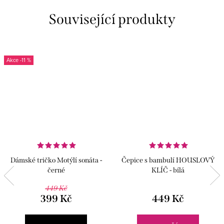
Související produkty
-11 %
Dámské tričko Motýlí sonáta -
Čepice s bambulí HOUSLOVÝ
černé
KLÍČ - bílá
449 Kč
399 Kč
449 Kč