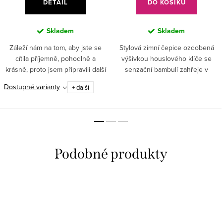
DETAIL
DO KOŠÍKU
Skladem
Skladem
Záleží nám na tom, aby jste se
Stylová zimní čepice ozdobená
cítila příjemně, pohodlně a
výšivkou houslového klíče se
krásně, proto jsem připravili další
senzační bambulí zahřeje v
senzační kousek do kolekce
mrazivých dnech a skvěle padne
Dostupné varianty
+ další
MUSICAL NATURE.✅ Jemná
ke každému outfitu.
bavlna – přírodní materiál pro...