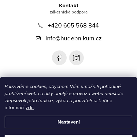
á
Kontakt
p
+420 605 568 844
a
t
info
@
hudebnikum.cz
í
Informace
Používáme cookies, abychom Vám umožnili pohodlné
prohlížení webu a díky analýze provozu webu neustále
Blog
zlepšovali jeho funkce, výkon a použitelnost.
Více
informací
zde
.
Instagram
Nastavení
Copyright 2026
HUDEBNIKUM.CZ
. Všechna práva vyhrazena.