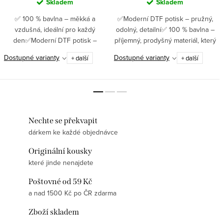
Skladem
Skladem
✅ 100 % bavlna – měkká a
✅Moderní DTF potisk – pružný,
vzdušná, ideální pro každý
odolný, detailní✅ 100 % bavlna –
den✅Moderní DTF potisk –
příjemný, prodyšný materiál, který
pružný, odolný, detailní ✅ Gramáž
se nosí s lehkostí ✅ Gramáž 180
Dostupné varianty
Dostupné varianty
+ další
+ další
180 g/m² – pevný materiál, který
g/m² – kvalitní tričko, které vydrží
zůstává krásný i po mnoha
roky ✅...
praních...
Nechte se překvapit
dárkem ke každé objednávce
Originální kousky
které jinde nenajdete
Poštovné od 59 Kč
a nad 1500 Kč po ČR zdarma
Zboží skladem