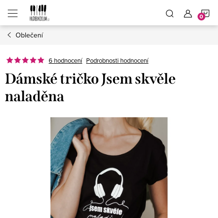
Přejít
N
na
obsah
Oblečení
K
6 hodnocení
Podrobnosti hodnocení
Dámské tričko Jsem skvěle
naladěna