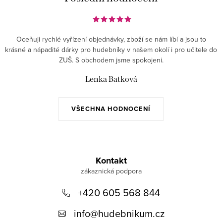
Oceňuji rychlé vyřízení objednávky, zboží se nám líbí a jsou to
krásné a nápadité dárky pro hudebníky v našem okolí i pro učitele do
ZUŠ. S obchodem jsme spokojeni.
Lenka Batková
VŠECHNA HODNOCENÍ
Z
á
Kontakt
p
+420 605 568 844
a
t
info
@
hudebnikum.cz