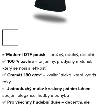
✅Moderní DTF potisk –
pružný, odolný, detailní
✅
100 % bavlna
– příjemný, prodyšný materiál,
který se nosí s lehkostí
✅
Gramáž 180 g/m²
– kvalitní tričko, které vydrží
roky
✅
Jednoduchý motiv kreslený jedním tahem
–
spojení elegance, hudby a pohybu
✅
Pro všechny hudební duše
– decentní, ale