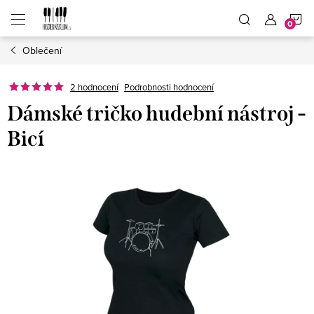
Přejít
N
na
obsah
Oblečení
K
2 hodnocení
Podrobnosti hodnocení
Dámské tričko hudební nástroj -
Bicí