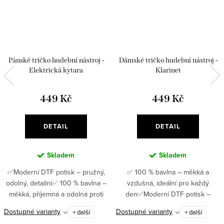
Pánské tričko hudební nástroj -
Dámské tričko hudební nástroj -
Elektrická kytara
Klarinet
449 Kč
449 Kč
DETAIL
DETAIL
Skladem
Skladem
✅Moderní DTF potisk – pružný,
✅ 100 % bavlna – měkká a
odolný, detailní✅ 100 % bavlna –
vzdušná, ideální pro každý
měkká, příjemná a odolná proti
den✅Moderní DTF potisk –
opotřebení ✅ Gramáž 180 g/m² –
pružný, odolný, detailní ✅ Gramáž
Dostupné varianty
Dostupné varianty
+ další
+ další
jistota kvality, která vydrží ✅
180 g/m² – pevný materiál, který