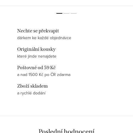
Motiv tvořený jedním...
zůstává krásný i po mnoha
praních...
Nechte se překvapit
dárkem ke každé objednávce
Originální kousky
které jinde nenajdete
Poštovné od 59 Kč
a nad 1500 Kč po ČR zdarma
Zboží skladem
a rychlé dodání
Poslední hodnocení