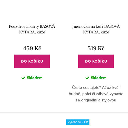
Pouzdro na karty BASOVÁ
Jmenovka na kufr BASOVÁ
KYTARA, kůže
KYTARA, kůže
459 Kč
519 Kč
DO KOŠÍKU
DO KOŠÍKU
Skladem
Skladem
Často cestujete? Ať už kvůli
hudbě, práci či zábavě vybavte
se originální a stylovou
jmenovkou a svá zavazadla
najdete raz dva.
Vyrobeno v ČR