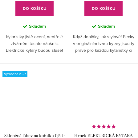
DO KOŠÍKU
DO KOŠÍKU
Skladem
Skladem
Kytaristky jistě ocení, neotřelé
Když doplňky, tak stylové! Pecky
ztvárnění těchto náušnic.
v originálním tvaru kytary jsou ty
Elektrické kytary budou slušet
pravé pro každou kytaristky či
nejen rockerkám.
rockerku!
Vyrobeno v ČR
Skleněná láhev na kořalku 0,5 l -
Hrnek ELEKTRICKÁ KYTARA