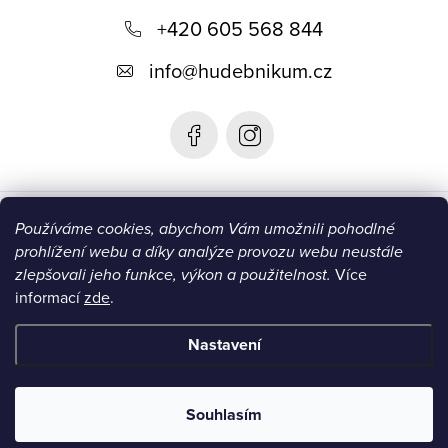
+420 605 568 844
a
t
info
@
hudebnikum.cz
í
Informace
Používáme cookies, abychom Vám umožnili pohodlné
prohlížení webu a díky analýze provozu webu neustále
Blog
zlepšovali jeho funkce, výkon a použitelnost.
Více
informací
zde
.
Instagram
Nastavení
Copyright 2026
HUDEBNIKUM.CZ
. Všechna práva vyhrazena.
Souhlasím
Vytvořil Shoptet