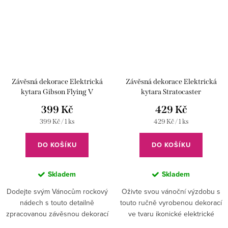
Závěsná dekorace Elektrická
Závěsná dekorace Elektrická
kytara Gibson Flying V
kytara Stratocaster
399 Kč
429 Kč
Měrná
Měrná
399 Kč / 1 ks
429 Kč / 1 ks
cena:
cena:
DO KOŠÍKU
DO KOŠÍKU
Skladem
Skladem
Dodejte svým Vánocům rockový
Oživte svou vánoční výzdobu s
nádech s touto detailně
touto ručně vyrobenou dekorací
zpracovanou závěsnou dekorací
ve tvaru ikonické elektrické
ve tvaru ikonické elektrické
kytary Stratocaster.