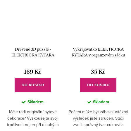
Dřevěné 3D puzzle -
Vykrajovátko ELEKTRICKÁ
ELEKTRICKÁ KYTARA
KYTARA v organzovém sáčku
169 Kč
35 Kč
DO KOŠÍKU
DO KOŠÍKU
Skladem
Skladem
Máte rádi originální bytové
Pečení může být zábava! Vítězný
dekorace? Vyzkoušejte svoji
výsledek jistě zaručen. Stačí
trpělivost nejen při dlouhých
zvolit správný tvar cukroví a
zimních večerech. Nebo raději
perníčků, které chcete na stole