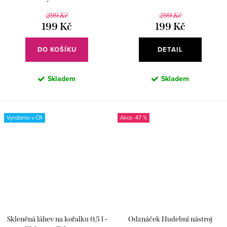
299 Kč
299 Kč
199 Kč
199 Kč
DO KOŠÍKU
DETAIL
Skladem
Skladem
Vyrobeno v ČR
-47 %
Skleněná láhev na kořalku 0,5 l -
Odznáček Hudební nástroj