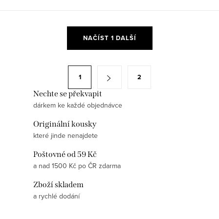
chcete potrápit kamaráda? Pak je
hostům nabídnout. Ke každé
právě pro Vás určeno toto...
příležitosti nezapomeňte...
O
NAČÍST 1 DALŠÍ
v
l
á
S
1
2
d
t
a
Nechte se překvapit
r
dárkem ke každé objednávce
c
á
í
n
Originální kousky
p
k
které jinde nenajdete
r
o
Poštovné od 59 Kč
v
v
a nad 1500 Kč po ČR zdarma
k
á
y
Zboží skladem
n
v
a rychlé dodání
í
ý