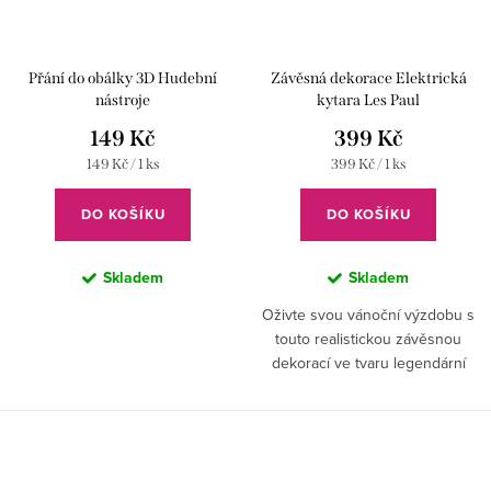
Přání do obálky 3D Hudební
Závěsná dekorace Elektrická
nástroje
kytara Les Paul
149 Kč
399 Kč
Měrná
Měrná
149 Kč / 1 ks
399 Kč / 1 ks
cena:
cena:
DO KOŠÍKU
DO KOŠÍKU
Skladem
Skladem
Oživte svou vánoční výzdobu s
touto realistickou závěsnou
dekorací ve tvaru legendární
elektrické kytary Les Paul.