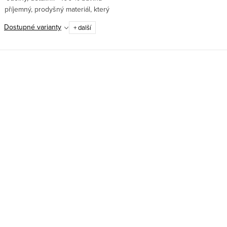
příjemný, prodyšný materiál, který
se nosí s lehkostí ✅ Gramáž 180
Dostupné varianty
+ další
g/m² – kvalitní tričko, které vydrží
roky ✅...