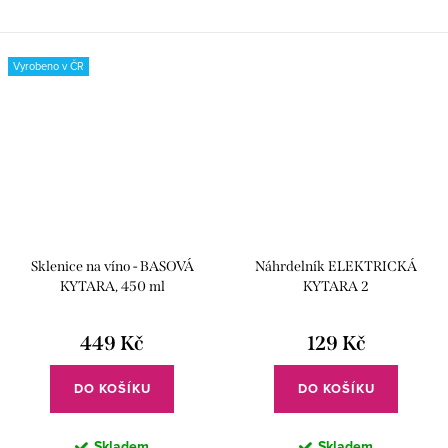
vašeho outfitu. Pořiďte si tuto
potěšte elegantním skleněným
krásku a zazařte vždy když si ji
hrnekem s vybroušenou
vezmete na sebe.
basovou kytarou.
Vyrobeno v ČR
Sklenice na víno - BASOVÁ
Náhrdelník ELEKTRICKÁ
KYTARA, 450 ml
KYTARA 2
449 Kč
129 Kč
DO KOŠÍKU
DO KOŠÍKU
Skladem
Skladem