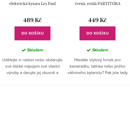
elektrická kytara Les Paul
černá, svislá PARTITURA
489 Kč
449 Kč
DO KOŠÍKU
DO KOŠÍKU
Skladem
Skladem
Udělejte si radost nebo obdarujte
Hledáte stylový hrnek pro
své blízké nápojem své vlastní
kamarádku, tatínka nebo jiného
výroby a darujte jej vkusně a
vášnivého kytaristu? Pak jste tady
stylově. Láhev s ručně
správně! Originální design ouška
vybroušenou elektrickou kytarou
nadchne každého basáka.
skvěle doladí váš hudební...