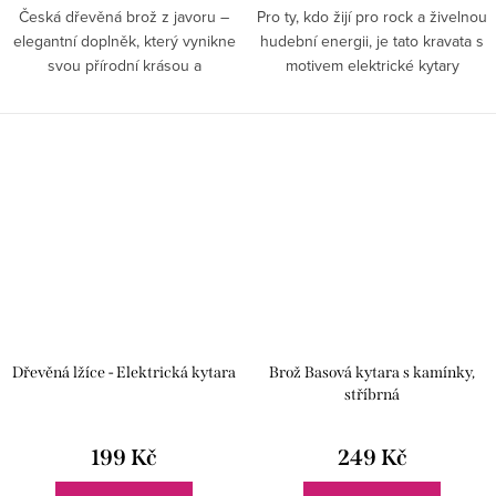
Česká dřevěná brož z javoru –
Pro ty, kdo žijí pro rock a živelnou
elegantní doplněk, který vynikne
hudební energii, je tato kravata s
svou přírodní krásou a
motivem elektrické kytary
jedinečným designem.
ideálním dárkem.
Dřevěná lžíce - Elektrická kytara
Brož Basová kytara s kamínky,
stříbrná
199 Kč
249 Kč