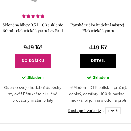
Skleněná láhev 0,5 l + 6 ks sklenic
Pánské tričko hudební nástroj -
60 ml - elektrická kytara Les Paul
Elektrická kytara
949 Kč
449 Kč
DO KOŠÍKU
DETAIL
Skladem
Skladem
Oslavte svoje hudební úspěchy
✅Moderní DTF potisk – pružný,
stylově! Přiťukněte si ručně
odolný, detailní✅ 100 % bavlna –
broušenými štamprlaty
měkká, příjemná a odolná proti
zdobenými partiturou a oslňte
opotřebení ✅ Gramáž 180 g/m² –
Dostupné varianty
+ další
hosty svým vytříbeným hudebním
jistota kvality, která vydrží ✅
vkusem.
Motiv tvořený jedním...