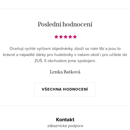
p
i
s
Poslední hodnocení
u
Oceňuji rychlé vyřízení objednávky, zboží se nám líbí a jsou to
krásné a nápadité dárky pro hudebníky v našem okolí i pro učitele do
ZUŠ. S obchodem jsme spokojeni.
Lenka Batková
VŠECHNA HODNOCENÍ
Z
á
Kontakt
p