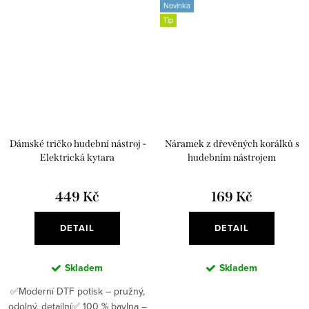
Novinka
Tip
Dámské tričko hudební nástroj -
Náramek z dřevěných korálků s
Elektrická kytara
hudebním nástrojem
449 Kč
169 Kč
DETAIL
DETAIL
Skladem
Skladem
✅Moderní DTF potisk – pružný,
odolný, detailní✅ 100 % bavlna –