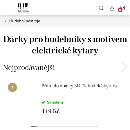
Přejít
N
na
obsah
Hudební nástroje
K
Dárky pro hudebníky s motivem
elektrické kytary
Nejprodávanější
Přání do obálky 3D Elektrická kytara
Skladem
149 Kč