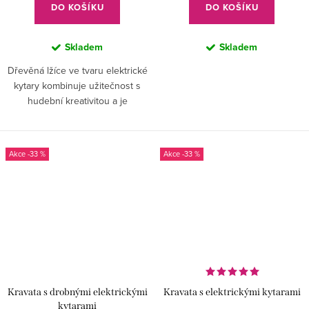
DO KOŠÍKU
DO KOŠÍKU
Skladem
Skladem
Dřevěná lžíce ve tvaru elektrické
kytary kombinuje užitečnost s
hudební kreativitou a je
dokonalým dárkem pro
muzikanty, kteří chtějí mít svou
vášeň pro hudbu stále na dosah
-33 %
-33 %
– i...
Kravata s drobnými elektrickými
Kravata s elektrickými kytarami
kytarami