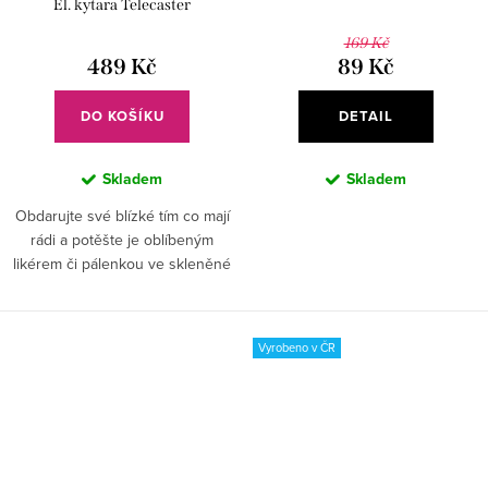
El. kytara Telecaster
169 Kč
489 Kč
89 Kč
DO KOŠÍKU
DETAIL
Skladem
Skladem
Obdarujte své blízké tím co mají
rádi a potěšte je oblíbeným
likérem či pálenkou ve skleněné
láhvi, ozdobené ručně
vybroušenou elektrickou kytarou,
kterou si zamilují všichni...
Vyrobeno v ČR