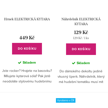
Hrnek ELEKTRICKÁ KYTARA
Náhrdelník ELEKTRICKÁ
KYTARA
129 Kč
449 Kč
Měrná
129 Kč / 1 ks
cena:
DO KOŠÍKU
DO KOŠÍKU
Skladem
Skladem
Jste rocker? Hrajete na basovku?
Do dámského dekoltu jedině
Milujete kytarová sóla? Pak jistě
vkusný šperk. Náhrdelník, který
neodoláte stylovému hudebnímu
má hudební tematiku musí mít
hrníčku s cool kytarou.
každá žena, dívka, dáma.
Elektrické kytary se budou na
vašem hrdle vyjímat a vy se
Vyrobeno v ČR
budete...