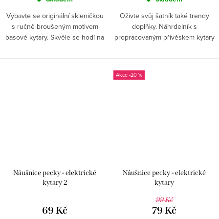
Vybavte se originální skleničkou
Oživte svůj šatník také trendy
s ručně broušeným motivem
doplňky. Náhrdelník s
basové kytary. Skvěle se hodí na
propracovaným přívěskem kytary
červené i na bílé a bude vám
skvěle padne každé milovnici
dělat radost při každém doušku.
tohoto nástroje.
-20 %
Náušnice pecky - elektrické
Náušnice pecky - elektrické
kytary 2
kytary
99 Kč
69 Kč
79 Kč