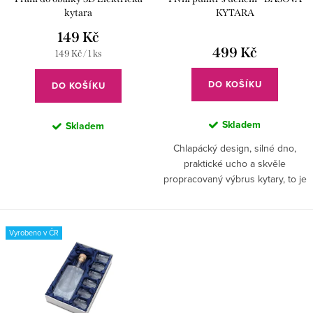
o
k
kytara
KYTARA
d
149 Kč
t
u
499 Kč
Měrná
149 Kč / 1 ks
ů
cena:
k
DO KOŠÍKU
DO KOŠÍKU
t
ů
Skladem
Skladem
Chlapácký design, silné dno,
praktické ucho a skvěle
propracovaný výbrus kytary, to je
ten pravý půllitr pro baskytaristu.
Vyrobeno v ČR