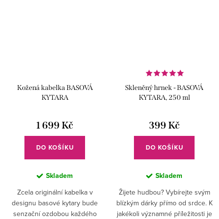
Kožená kabelka BASOVÁ
Skleněný hrnek - BASOVÁ
KYTARA
KYTARA, 250 ml
1 699 Kč
399 Kč
DO KOŠÍKU
DO KOŠÍKU
Skladem
Skladem
Zcela originální kabelka v
Žijete hudbou? Vybírejte svým
designu basové kytary bude
blízkým dárky přímo od srdce. K
senzační ozdobou každého
jakékoli významné příležitosti je