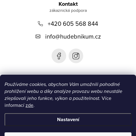
á
Kontakt
p
+420 605 568 844
a
t
info
@
hudebnikum.cz
í
Informace
Používáme cookies, abychom Vám umožnili pohodlné
prohlížení webu a díky analýze provozu webu neustále
Blog
zlepšovali jeho funkce, výkon a použitelnost.
Více
informací
zde
.
Instagram
Nastavení
Copyright 2026
HUDEBNIKUM.CZ
. Všechna práva vyhrazena.