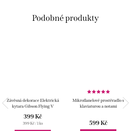
Závěsná dekorace Elektrická
Mikroflanelové prostěradlo s
kytara Gibson Flying V
klaviaturou a notami
399 Kč
599 Kč
Měrná
399 Kč / 1 ks
cena: