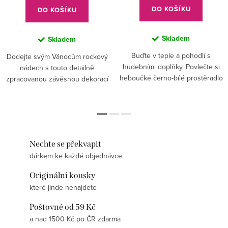
DO KOŠÍKU
DO KOŠÍKU
Skladem
Skladem
Buďte v teple a pohodlí s
Dodejte svým Vánocům rockový
hudebními doplňky. Povlečte si
nádech s touto detailně
heboučké černo-bílé prostěradlo
zpracovanou závěsnou dekorací
s notami. Užijte si hebkost
ve tvaru ikonické elektrické
mikroflanelu za chladného
kytary Gibson Flying V.
počasí.
Nechte se překvapit
dárkem ke každé objednávce
Originální kousky
které jinde nenajdete
Poštovné od 59 Kč
a nad 1500 Kč po ČR zdarma