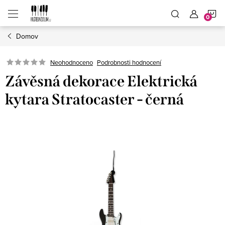
Přejít
N
na
obsah
Domov
K
Neohodnoceno
Podrobnosti hodnocení
Závěsná dekorace Elektrická
kytara Stratocaster - černá