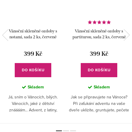
Vánoční skleněné ozdoby s
Vánoční skleněné ozdoby s
notami, sada 2 ks, červené
partiturou, sada 2 ks, červené
399 Kč
399 Kč
DO KOŠÍKU
DO KOŠÍKU
Skladem
Skladem
Já, sním o Vánocích, bílých.
Jak se připravujete na Vánoce?
Vánocích, jaké z dětství
Při zaťukání adventu na vaše
znáááám... Advent, z latiny,
dveře uklízíte, gruntujete, pečete
znamená příchod. Vyzdobte si
a absolvujete nákupní maraton?
stylově domov a očekávejte
Vánoce jsou přece svátky klidu,
radostnou událost. Přivítejte na...
míru a pohody....