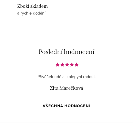
Zboží skladem
a rychlé dodání
Poslední hodnocení
Přívěšek udělal kolegyni radost.
Zita Marečková
VŠECHNA HODNOCENÍ
Z