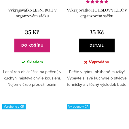
Vykrajovátko LESNÍ ROH v
Vykrajovátko HOUSLOVÝ KLÍČ v
organzovém sáčku
organzovém sáčku
35 Kč
35 Kč
DO KOŠÍKU
DETAIL
Skladem
Vyprodáno
Lesní roh ohlásí čas na pečení, v
Pečte v rytmu oblíbené muziky!
kuchyni nástává chvíle kouzlení.
Vybavte si své kuchyně o stylové
Nejen v čase předvánočním
formičky a vítězný výsledek bude
můžete péct, stylově a vesele
zaručen. Stačí zvolit správný tvar
přivítejte hudební přátele!
cukroví a perníčků, které chcete
na stole...
Vyrobeno v ČR
Vyrobeno v ČR