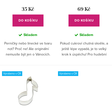
d
t
u
35 Kč
69 Kč
ů
k
DO KOŠÍKU
DO KOŠÍKU
t
ů
Skladem
Skladem
Perníčky nebo linecké ve tvaru
Pokud cukroví chutná skvěle, a
not? Proč ne! Ale originální
ještě lépe vypadá, je to velký
nemusíte být jen o Vánocích.
krok k úspěchu! Pro hudební
Dopřejte si stylové sušenky po
společnost je tato sada
celý rok.
naprostým překvapením.
Hospodyňky, jděte do toho. . .
Vyrobeno v ČR
Vyrobeno v ČR