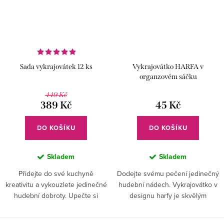
Sada vykrajovátek 12 ks
Vykrajovátko HARFA v
organzovém sáčku
449 Kč
389 Kč
45 Kč
DO KOŠÍKU
DO KOŠÍKU
Skladem
Skladem
Přidejte do své kuchyně
Dodejte svému pečení jedinečný
kreativitu a vykouzlete jedinečné
hudební nádech. Vykrajovátko v
hudební dobroty. Upečte si
designu harfy je skvělým
originální cukroví s hudebním
pomocníkem pro všechny
nádechem.
kreativní pekaře.