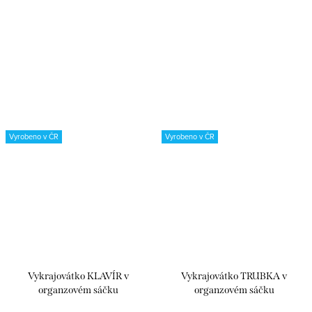
Vyrobeno v ČR
Vyrobeno v ČR
Vykrajovátko KLAVÍR v
Vykrajovátko TRUBKA v
organzovém sáčku
organzovém sáčku