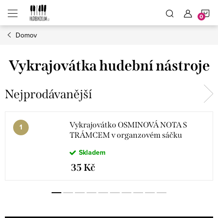
Přejít
N
na
obsah
Domov
K
Vykrajovátka hudební nástroje
Nejprodávanější
Vykrajovátko OSMINOVÁ NOTA S
TRÁMCEM v organzovém sáčku
Skladem
35 Kč