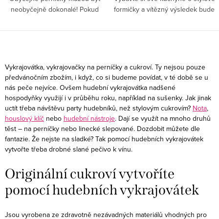
neobyčejně dokonalé! Pokud
formičky a vítězný výsledek bude
nemáte hudebně originální
zaručen. Stačí zvolit správný tvar
kousky vykrajovaček, zkuste
cukroví a perníčků, které chcete
kouknout, jaké máme právě my!
na stole...
O
Věříme,...
v
Vykrajovátka, vykrajovačky na
perníčky a cukroví
. Ty nejsou pouze
l
předvánočním zbožím, i když, co si budeme povídat, v té době se u
nás peče nejvíce. Ovšem hudební vykrajovátka nadšené
á
hospodyňky využijí i v průběhu roku, například na sušenky. Jak jinak
d
uctít třeba návštěvu party hudebníků, než stylovým cukrovím?
Nota
,
a
houslový klíč
nebo
hudební nástroje
. Dají se využít na mnoho druhů
c
těst – na perníčky nebo linecké slepované. Dozdobit můžete dle
fantazie. Že nejste na sladké? Tak pomocí hudebních vykrajovátek
í
vytvořte třeba drobné slané pečivo k vínu.
p
r
Originální cukroví vytvoříte
v
pomocí hudebních vykrajovátek
k
y
Jsou vyrobena ze zdravotně nezávadných materiálů vhodných pro
v