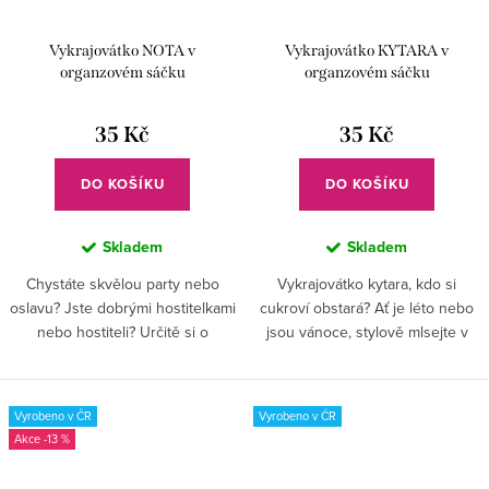
Vykrajovátko NOTA v
Vykrajovátko KYTARA v
organzovém sáčku
organzovém sáčku
35 Kč
35 Kč
DO KOŠÍKU
DO KOŠÍKU
Skladem
Skladem
Chystáte skvělou party nebo
Vykrajovátko kytara, kdo si
oslavu? Jste dobrými hostitelkami
cukroví obstará? Ať je léto nebo
nebo hostiteli? Určitě si o
jsou vánoce, stylově mlsejte v
víkendu dopřejete klidné
celém dlouhém roce! Pohostěte
posezení u kávy či čaje. Pokud
hudební společnost, budou mít i
připravujete domácí dobroty,...
"neumělci" radost....
Vyrobeno v ČR
Vyrobeno v ČR
-13 %