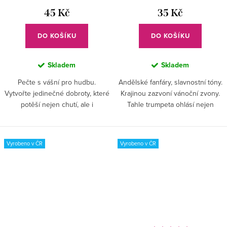
45 Kč
35 Kč
DO KOŠÍKU
DO KOŠÍKU
Skladem
Skladem
Pečte s vášní pro hudbu.
Andělské fanfáry, slavnostní tóny.
Vytvořte jedinečné dobroty, které
Krajinou zazvoní vánoční zvony.
potěší nejen chutí, ale i
Tahle trumpeta ohlásí nejen
vzhledem!
hudební hraní, zvolá všechny na
sladké mlsání. Nejen v čase
předvánočním...
Vyrobeno v ČR
Vyrobeno v ČR