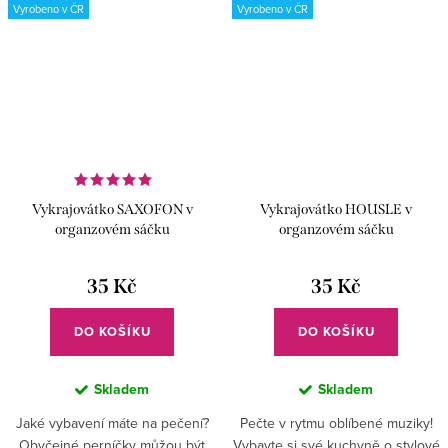
Vyrobeno v ČR
Vyrobeno v ČR
Vykrajovátko SAXOFON v
Vykrajovátko HOUSLE v
organzovém sáčku
organzovém sáčku
35 Kč
35 Kč
DO KOŠÍKU
DO KOŠÍKU
Skladem
Skladem
Jaké vybavení máte na pečení?
Pečte v rytmu oblíbené muziky!
Obyčejné perníčky můžou být
Vybavte si své kuchyně o stylové