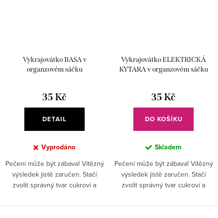
Vykrajovátko BASA v
Vykrajovátko ELEKTRICKÁ
organzovém sáčku
KYTARA v organzovém sáčku
35 Kč
35 Kč
DETAIL
DO KOŠÍKU
Vyprodáno
Skladem
Pečení může být zábava! Vítězný
Pečení může být zábava! Vítězný
výsledek jistě zaručen. Stačí
výsledek jistě zaručen. Stačí
zvolit správný tvar cukroví a
zvolit správný tvar cukroví a
perníčků, které chcete na stole
perníčků, které chcete na stole
hostům nabídnout. Ke každé
hostům nabídnout. Ke každé
příležitosti nezapomeňte...
příležitosti nezapomeňte...