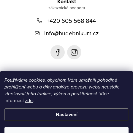
á
Kontakt
p
+420 605 568 844
a
t
info
@
hudebnikum.cz
í
Informace
Používáme cookies, abychom Vám umožnili pohodlné
prohlížení webu a díky analýze provozu webu neustále
Blog
zlepšovali jeho funkce, výkon a použitelnost.
Více
informací
zde
.
Instagram
Nastavení
Copyright 2026
HUDEBNIKUM.CZ
. Všechna práva vyhrazena.