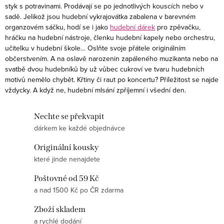
styk s potravinami. Prodávají se po jednotlivých kouscích nebo v
ý
sadě. Jelikož jsou hudební vykrajovátka zabalena v barevném
p
organzovém sáčku, hodí se i jako
hudební dárek
pro zpěvačku,
i
hráčku na hudební nástroje, členku hudební kapely nebo orchestru,
učitelku v hudební škole… Oslňte svoje přátele originálním
s
občerstvením. A na oslavě narozenin zapáleného muzikanta nebo na
u
svatbě dvou hudebníků by už vůbec cukroví ve tvaru hudebních
motivů nemělo chybět. Křtiny či raut po koncertu? Příležitost se najde
vždycky. A když ne, hudební mlsání zpříjemní i všední den.
Nechte se překvapit
dárkem ke každé objednávce
Originální kousky
které jinde nenajdete
Poštovné od 59 Kč
a nad 1500 Kč po ČR zdarma
Zboží skladem
a rychlé dodání