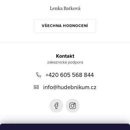
Lenka Batková
VŠECHNA HODNOCENÍ
Z
á
Kontakt
p
+420 605 568 844
a
t
info
@
hudebnikum.cz
í
Informace