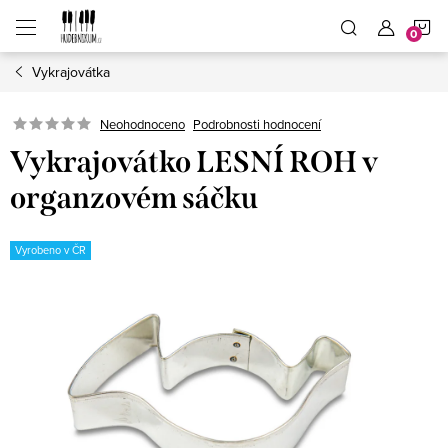
Přejít
N
na
obsah
Vykrajovátka
K
Neohodnoceno
Podrobnosti hodnocení
Vykrajovátko LESNÍ ROH v
organzovém sáčku
Vyrobeno v ČR