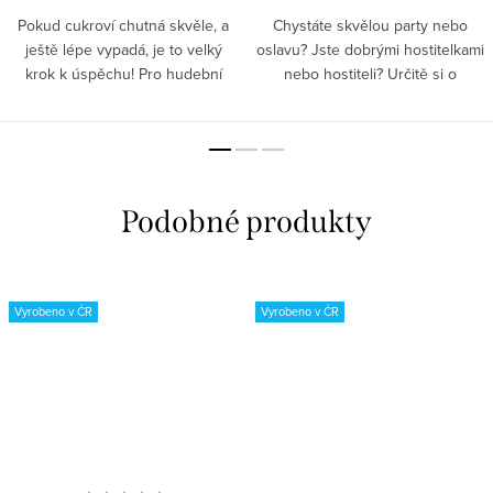
Pokud cukroví chutná skvěle, a
Chystáte skvělou party nebo
ještě lépe vypadá, je to velký
oslavu? Jste dobrými hostitelkami
krok k úspěchu! Pro hudební
nebo hostiteli? Určitě si o
společnost je tato sada
víkendu dopřejete klidné
naprostým překvapením.
posezení u kávy či čaje. Pokud
Hospodyňky, jděte do toho. . .
připravujete domácí dobroty,...
Vyrobeno v ČR
Vyrobeno v ČR