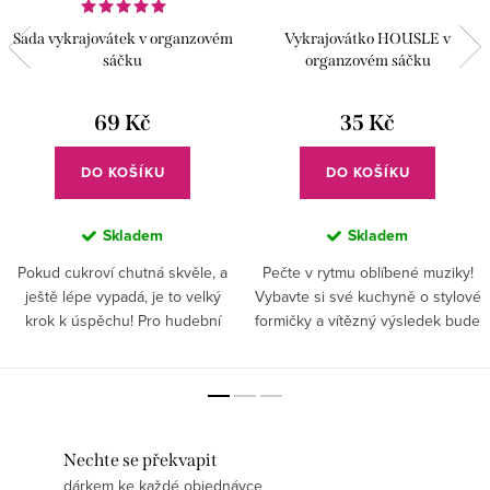
Sada vykrajovátek v organzovém
Vykrajovátko HOUSLE v
sáčku
organzovém sáčku
69 Kč
35 Kč
DO KOŠÍKU
DO KOŠÍKU
Skladem
Skladem
Pokud cukroví chutná skvěle, a
Pečte v rytmu oblíbené muziky!
ještě lépe vypadá, je to velký
Vybavte si své kuchyně o stylové
krok k úspěchu! Pro hudební
formičky a vítězný výsledek bude
společnost je tato sada
zaručen. Stačí zvolit správný tvar
naprostým překvapením.
cukroví a perníčků, které chcete
Hospodyňky, jděte do toho. . .
na stole...
Nechte se překvapit
dárkem ke každé objednávce