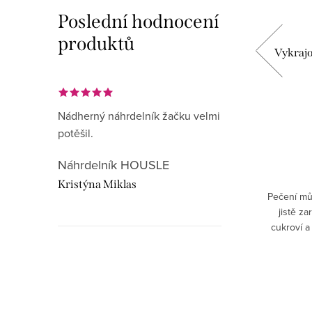
Poslední hodnocení
produktů
LÍČ v
Vykrajovátko KYTARA v organzovém
Vykraj
sáčku
35 Kč
Nádherný náhrdelník žačku velmi
potěšil.
DO KOŠÍKU
Náhrdelník HOUSLE
Skladem
Kristýna Miklas
bavte si
Vykrajovátko kytara, kdo si cukroví
Pečení mů
 vítězný
obstará? Ať je léto nebo jsou vánoce,
jistě za
volit
stylově mlsejte v celém dlouhém roce!
cukroví a
 které
Pohostěte hudební společnost, budou mít i
hostům n
"neumělci" radost....
Hudebnikum.c
recenze