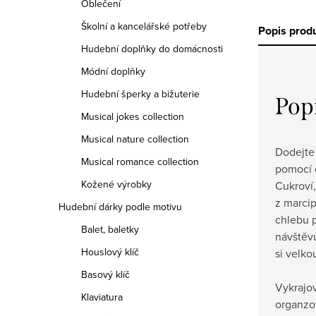
Oblečení
Školní a kancelářské potřeby
Popis prod
Hudební doplňky do domácnosti
Módní doplňky
Hudební šperky a bižuterie
Pop
Musical jokes collection
Musical nature collection
Dodejte
Musical romance collection
pomocí 
Kožené výrobky
Cukroví,
z marcip
Hudební dárky podle motivu
chlebu p
Balet, baletky
návštěvu
Houslový klíč
si velko
Basový klíč
Vykrajo
Klaviatura
organzo