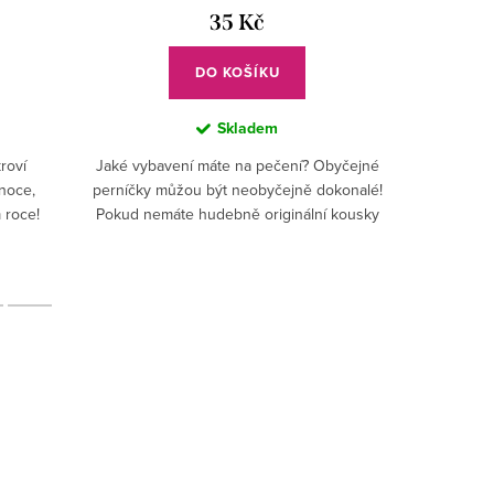
35 Kč
DO KOŠÍKU
Skladem
roví
Jaké vybavení máte na pečení? Obyčejné
Pečení můž
ánoce,
perníčky můžou být neobyčejně dokonalé!
jistě za
 roce!
Pokud nemáte hudebně originální kousky
cukroví a
ou mít i
vykrajovaček, zkuste kouknout, jaké máme
hostům na
právě my! Věříme,...