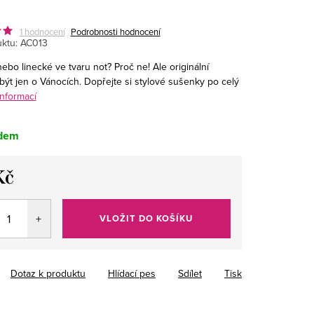
1 hodnocení
Podrobnosti hodnocení
ktu:
AC013
ebo linecké ve tvaru not? Proč ne! Ale originální
být jen o Vánocích. Dopřejte si stylové sušenky po celý
informací
dem
Kč
VLOŽIT DO KOŠÍKU
Dotaz k produktu
Hlídací pes
Sdílet
Tisk