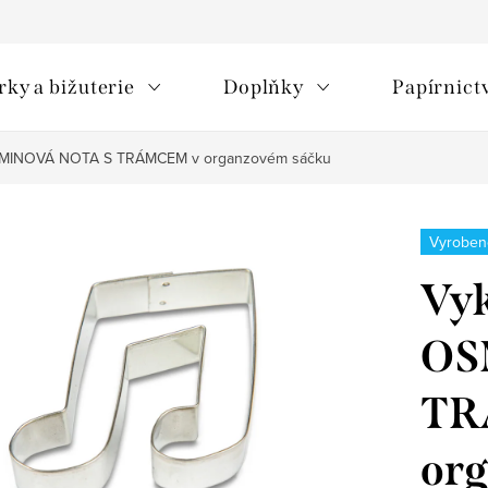
rky a bižuterie
Doplňky
Papírnict
SMINOVÁ NOTA S TRÁMCEM v organzovém sáčku
Vyroben
Vyk
OS
TR
org