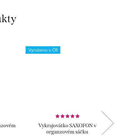
Vyrobeno v ČR
Vyrobeno
anzovém
Vykrajovátko SAXOFON v
Vykraj
organzovém sáčku