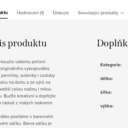
uktu
Hodnocení (1)
Diskuze
Související produkty
is produktu
Doplňk
 kouzlo vašemu pečení
Kategorie
:
originálního
vykrajovátka.
 perníčky, sušenky i ozdoby
délka
:
ánu na dortu a ze sýrů na
otěší celou rodinu i milou
šířka
:
. Buďte kreativní a dopřejte
u radost z malých laskomin.
výška
:
vátko posíláme v barevném
vém sáčku. Barva sáčku je