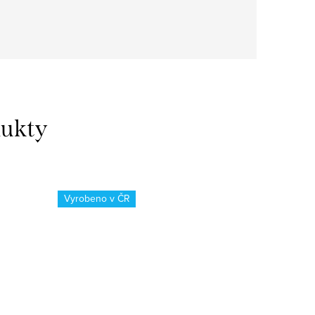
dukty
Vyrobeno v ČR
Vyrobeno