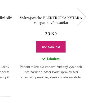
lký bílý
Vykrajovátko ELEKTRICKÁ KYTARA
Vykrajov
v organzovém sáčku
35 Kč
DO KOŠÍKU
Skladem
 každý
Pečení může být zábava! Vítězný výsledek
Pečte v ry
 chcete
jistě zaručen. Stačí zvolit správný tvar
své kuchy
álu pití
cukroví a perníčků, které chcete na stole
výslede
ý kousek
hostům nabídnout. Ke každé příležitosti
správný 
nezapomeňte...