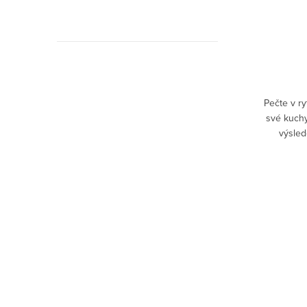
35 Kč
DO KOŠÍKU
Skladem
bavte si
Chystáte skvělou party nebo oslavu? Jste
Pečte v r
 vítězný
dobrými hostitelkami nebo hostiteli? Určitě
své kuchy
volit
si o víkendu dopřejete klidné posezení u
výsled
 které
kávy či čaje. Pokud připravujete domácí
správný 
dobroty,...