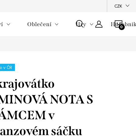
CZK
NÁKU
ví
Oblečení
Hry
Hudebnik
KOŠÍ
o v ČR
rajovátko
MINOVÁ NOTA S
ÁMCEM v
anzovém sáčku