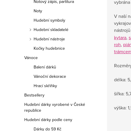
Notový zápis, partitura
vybrána
Noty
V naší n
Hudební symboly
vykrajov
Hudební skladatelé
nástrojů
kytara
,
s
Hudební nástroje
roh
,
piá
Kočky hudebnice
trámce
Vánoce
Rozměry
Balení dárků
Vánoční dekorace
délka: 5
Hrací skříňky
šířka: 5
Bestsellery
Hudební dárky vyrobené v České
výška: 1
republice
Hudební dárky podle ceny
Dárky do 59 Kč