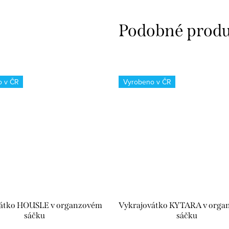
o v ČR
Vyrobeno v ČR
vátko HOUSLE v organzovém
Vykrajovátko KYTARA v org
sáčku
sáčku