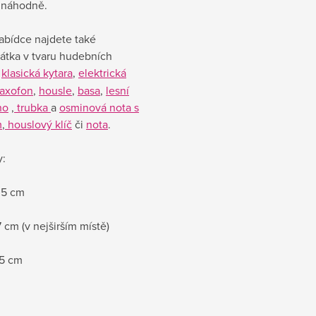
 náhodně.
abídce najdete také
átka v tvaru hudebních
klasická kytara
,
elektrická
axofon
,
housle
,
basa
,
lesní
no
,
trubka
a
osminová nota s
m
,
houslový klíč
či
nota
.
:
,5 cm
,7 cm (v nejširším místě)
,5 cm