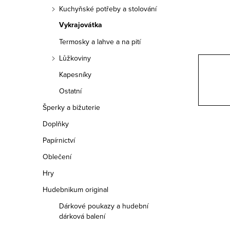
n
Kuchyňské potřeby a stolování
n
Vykrajovátka
í
Termosky a lahve a na pití
Lůžkoviny
p
Kapesníky
a
Ostatní
n
Šperky a bižuterie
e
Doplňky
Papírnictví
l
Oblečení
Hry
Hudebnikum original
Dárkové poukazy a hudební
dárková balení