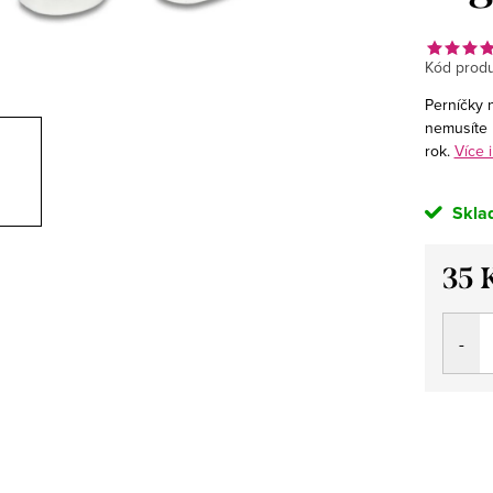
Kód produ
Perníčky n
nemusíte 
rok.
Více 
Skla
35 
Měrná
cena: