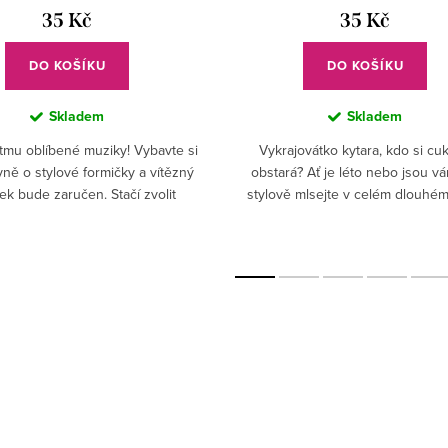
35 Kč
35 Kč
DO KOŠÍKU
DO KOŠÍKU
Skladem
Skladem
ytmu oblíbené muziky! Vybavte si
Vykrajovátko kytara, kdo si cuk
ně o stylové formičky a vítězný
obstará? Ať je léto nebo jsou v
ek bude zaručen. Stačí zvolit
stylově mlsejte v celém dlouhém
tvar cukroví a perníčků, které
Pohostěte hudební společnost, bud
chcete na stole...
"neumělci" radost....