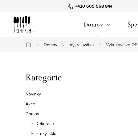
Přejít
+420 605 568 844
na
obsah
Domov
Špe
Domov
Vykrajovátka
Vykrajovátko O
Domů
P
Přeskočit
Kategorie
o
kategorie
s
Novinky
t
Akce
Domov
r
Dekorace
a
Hrnky, sklo