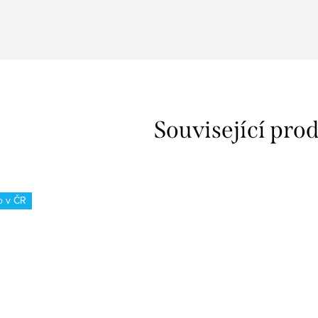
Související pro
o v ČR