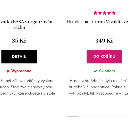
ovátko BASA v organzovém
Hrnek s partiturou Vivaldi - ve
sáčku
35 Kč
349 Kč
DETAIL
DO KOŠÍKU
Vyprodáno
Skladem
že být zábava! Vítězný výsledek
Hrnek v hudebním stylu musí mít
ručen. Stačí zvolit správný tvar
hudebník či hudebnice. Pokud si
 perníčků, které chcete na stole
vytříbit styl, tak každopádně v ritu
abídnout. Ke každé příležitosti
čaje či kávy! Vybavte se a oblíben
nezapomeňte...
nedáte z...
z