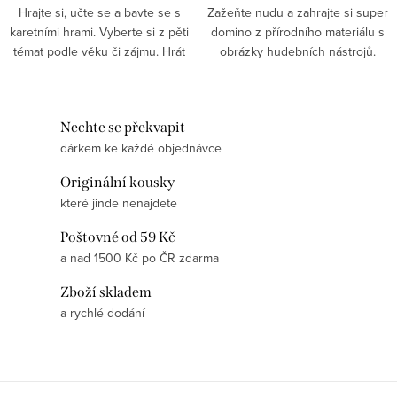
Hrajte si, učte se a bavte se s
Zažeňte nudu a zahrajte si super
karetními hrami. Vyberte si z pěti
domino z přírodního materiálu s
témat podle věku či zájmu. Hrát
obrázky hudebních nástrojů.
mohou děti, rodiče i učitelé.
Bavte se s dětmi a učte je
zábavnou formou nejen názvy
hudebních nástrojů.
O
Nechte se překvapit
dárkem ke každé objednávce
v
l
Originální kousky
á
které jinde nenajdete
d
Poštovné od 59 Kč
a
a nad 1500 Kč po ČR zdarma
c
í
Zboží skladem
p
a rychlé dodání
r
v
k