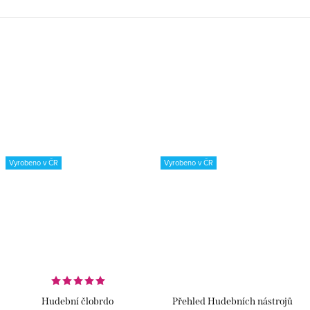
Vyrobeno v ČR
Vyrobeno v ČR
Hudební člobrdo
Přehled Hudebních nástrojů