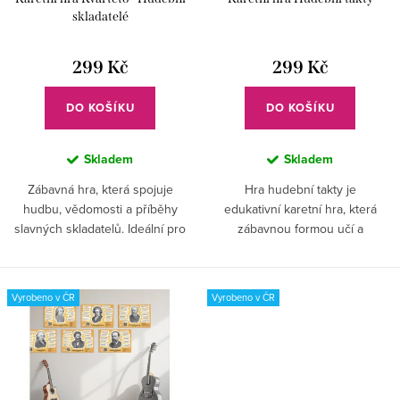
o
k
skladatelé
d
t
u
299 Kč
299 Kč
ů
k
DO KOŠÍKU
DO KOŠÍKU
t
ů
Skladem
Skladem
Zábavná hra, která spojuje
Hra hudební takty je
hudbu, vědomosti a příběhy
edukativní karetní hra, která
slavných skladatelů. Ideální pro
zábavnou formou učí a
děti i učitele, kteří chtějí hravou
rozvíjí vaše znalosti. Hudební hra
formou objevit svět hudby.
vhodná nejen pro děti.
Vyrobeno v ČR
Vyrobeno v ČR