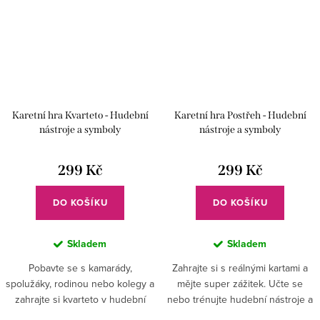
Karetní hra Kvarteto - Hudební
Karetní hra Postřeh - Hudební
nástroje a symboly
nástroje a symboly
299 Kč
299 Kč
DO KOŠÍKU
DO KOŠÍKU
Skladem
Skladem
Pobavte se s kamarády,
Zahrajte si s reálnými kartami a
spolužáky, rodinou nebo kolegy a
mějte super zážitek. Učte se
zahrajte si kvarteto v hudební
nebo trénujte hudební nástroje a
verzi. Naučte se poznávat
symboly a užijte si veselé chvíle