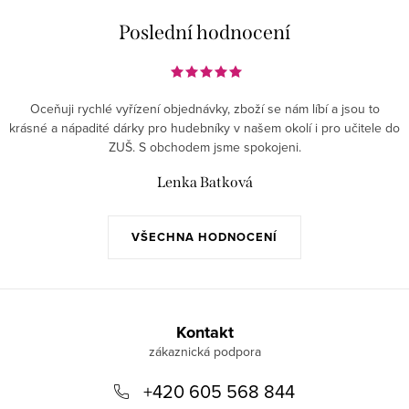
y
v
Poslední hodnocení
ý
p
i
Oceňuji rychlé vyřízení objednávky, zboží se nám líbí a jsou to
s
krásné a nápadité dárky pro hudebníky v našem okolí i pro učitele do
ZUŠ. S obchodem jsme spokojeni.
u
Lenka Batková
VŠECHNA HODNOCENÍ
Z
á
Kontakt
p
+420 605 568 844
a