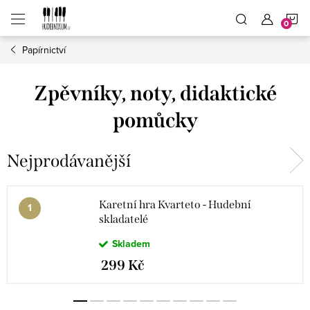
Přejít
N
na
obsah
Papírnictví
K
Zpěvníky, noty, didaktické
pomůcky
Nejprodávanější
Karetní hra Kvarteto - Hudební
skladatelé
Skladem
299 Kč