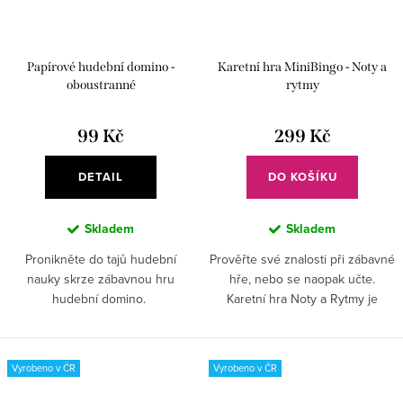
Papírové hudební domino -
Karetní hra MiniBingo - Noty a
oboustranné
rytmy
99 Kč
299 Kč
DETAIL
DO KOŠÍKU
Skladem
Skladem
Pronikněte do tajů hudební
Prověřte své znalosti při zábavné
nauky skrze zábavnou hru
hře, nebo se naopak učte.
hudební domino.
Karetní hra Noty a Rytmy je
báječný dárek pro děti z prvního
stupně.
Vyrobeno v ČR
Vyrobeno v ČR