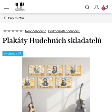
Přejít
N
na
obsah
Papírnictví
K
Neohodnoceno
Podrobnosti hodnocení
Plakáty Hudebních skladatelů
Vyrobeno v ČR