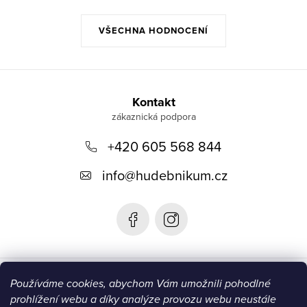
VŠECHNA HODNOCENÍ
Z
á
Kontakt
p
+420 605 568 844
a
t
info
@
hudebnikum.cz
í
Informace
Používáme cookies, abychom Vám umožnili pohodlné
prohlížení webu a díky analýze provozu webu neustále