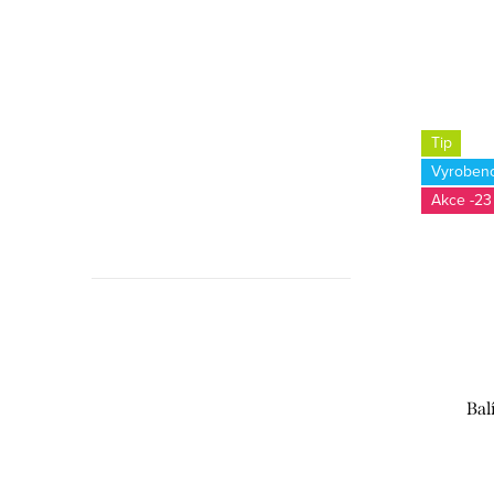
Tip
Vyroben
-23
Bal