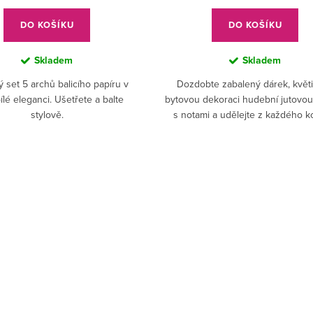
DO KOŠÍKU
DO KOŠÍKU
Skladem
Skladem
 set 5 archů balicího papíru v
Dozdobte zabalený dárek, květi
lé eleganci. Ušetřete a balte
bytovou dekoraci hudební jutovo
stylově.
s notami a udělejte z každého 
originál.