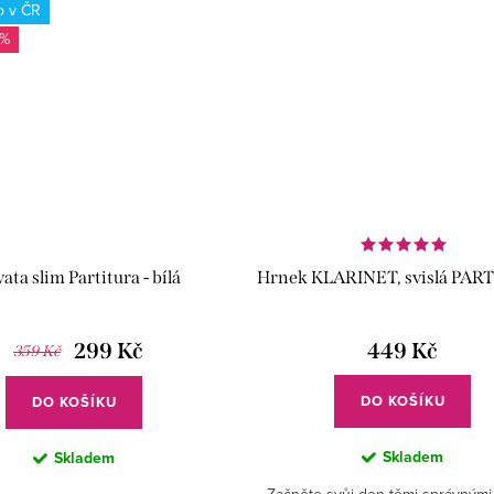
o v ČR
 %
z
ata slim Partitura - bílá
Hrnek KLARINET, svislá PAR
299 Kč
449 Kč
359 Kč
DO KOŠÍKU
DO KOŠÍKU
Skladem
Skladem
Začněte svůj den těmi správnými