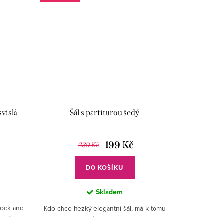
vislá
Šál s partiturou šedý
199 Kč
239 Kč
DO KOŠÍKU
Skladem
 rock and
Kdo chce hezký elegantní šál, má k tomu