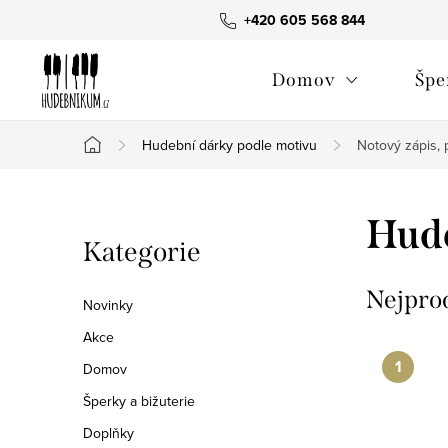
Přejít
+420 605 568 844
na
obsah
Domov
Špe
Hudební dárky podle motivu
Notový zápis, p
Domů
P
Hude
Přeskočit
Kategorie
o
kategorie
s
Nejpro
Novinky
t
Akce
Domov
r
Šperky a bižuterie
a
Doplňky