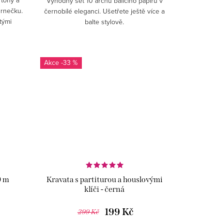
Výhodný set 10 archů balicího papíru v
hrnečku.
černobílé eleganci. Ušetřete ještě více a
tými
balte stylově.
-33 %
9 m
Kravata s partiturou a houslovými
klíči - černá
199 Kč
299 Kč