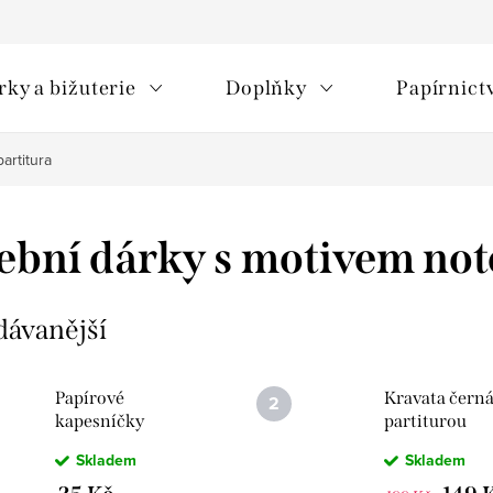
rky a bižuterie
Doplňky
Papírnict
artitura
bní dárky s motivem not
dávanější
Papírové
Kravata černá
kapesníčky
partiturou
PARTITURA
Skladem
Skladem
MOZART