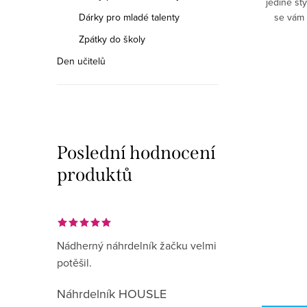
jedině sty
Dárky pro mladé talenty
se vám 
může mít 
Zpátky do školy
Den učitelů
Poslední hodnocení
produktů
Nádherný náhrdelník žačku velmi
potěšil.
Náhrdelník HOUSLE