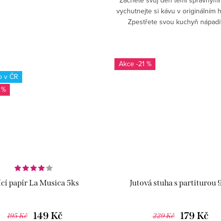
vychutnejte si kávu v originálním 
Zpestřete svou kuchyň nápadi
doplňky.
-21 %
o v ČR
 %
ící papír La Musica 5ks
Jutová stuha s partiturou 
149 Kč
179 Kč
195 Kč
229 Kč