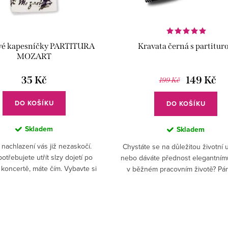
vé kapesníčky PARTITURA
Kravata černá s partitur
MOZART
35 Kč
149 Kč
199 Kč
DO KOŠÍKU
DO KOŠÍKU
Skladem
Skladem
nachlazení vás již nezaskočí.
Chystáte se na důležitou životní u
otřebujete utřít slzy dojetí po
nebo dáváte přednost elegantnímu
koncertě, máte čím. Vybavte si
v běžném pracovním životě? Pá
belky a mějte při ruce stylové
dámy jistě ocení módní kravatu slim
kapesníčky!