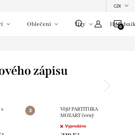
CZK
NÁKU
ví
Oblečení
Hry
Hudebnik
KOŠÍ
ového zápisu
 s
Vějíř PARTITURA
MOZART černý
Vyprodáno