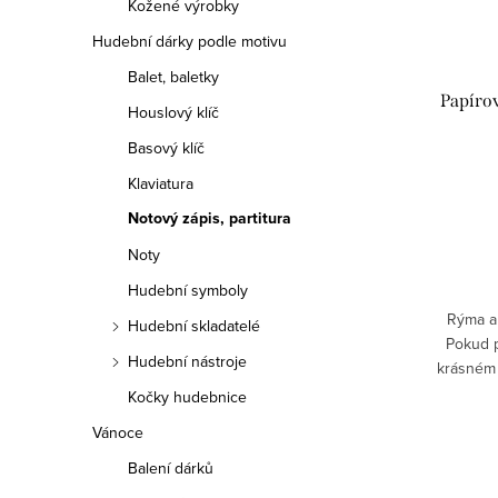
Kožené výrobky
o
p
Hudební dárky podle motivu
d
r
Balet, baletky
u
Papíro
Houslový klíč
o
k
Basový klíč
d
t
Klaviatura
u
Notový zápis, partitura
ů
k
Noty
t
Hudební symboly
Rýma a 
Hudební skladatelé
ů
Pokud p
Hudební nástroje
krásném 
svoje ka
Kočky hudebnice
Vánoce
Balení dárků