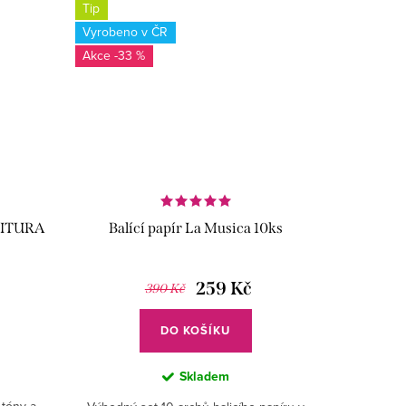
Tip
Vyrobeno v ČR
-33 %
TITURA
Balící papír La Musica 10ks
259 Kč
390 Kč
DO KOŠÍKU
Skladem
 tóny a