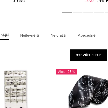
35 Kč
149 
199 Kč
nější
Nejlevnější
Nejdražší
Abecedně
OTEVŘÍT FILTR
-25 %