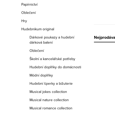
n
Papírnictví
n
Oblečení
í
Hry
Hudebnikum original
p
Ř
Nejprodáva
Dárkové poukazy a hudební
a
dárková balení
a
Oblečení
n
z
Školní a kancelářské potřeby
e
Hudební doplňky do domácnosti
e
l
V
Módní doplňky
n
ý
Hudební šperky a bižuterie
í
p
Musical jokes collection
p
Musical nature collection
i
r
Musical romance collection
s