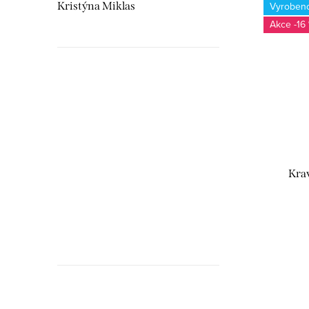
Kristýna Miklas
Vyroben
-16
Hudebnikum.c
recenze
Krav