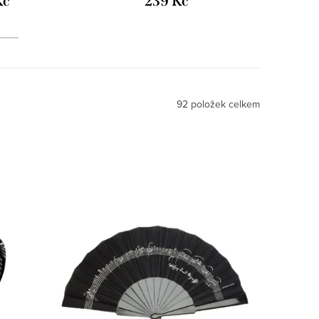
Kč
239 Kč
92
položek celkem