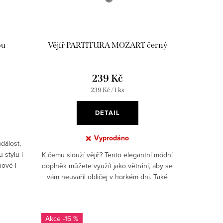
ou
Vějíř PARTITURA MOZART černý
239 Kč
Měrná
239 Kč / 1 ks
cena:
DETAIL
Vyprodáno
dálost,
 stylu i
K čemu slouží vějíř? Tento elegantní módní
nové i
doplněk můžete využít jako větrání, aby se
 (úzká).
vám neuvařil obličej v horkém dni. Také
bude doplňkem vaší večerní róby! A co
více? Okolí...
-16 %