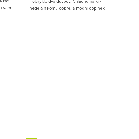
e rádi
obvykle dva důvody. Chladno na krk
ku vám
nedělá nikomu dobře, a módní doplněk
ocení každá něžná květinka! Dívky, slečny,
ženy - ustrojte se, a...