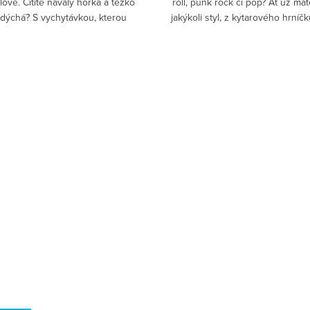
lově. Cítíte návaly horka a těžko
roll, punk rock či pop? Ať už mát
dýchá? S vychytávkou, kterou
jakýkoli styl, z kytarového hrníč
každá dáma už nemusíte zažívat
bude chutnat vždy!
tyto nepříjemné...