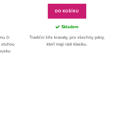
DO KOŠÍKU
Skladem
nu či
Tradiční šíře kravaty, pro všechny pány,
u stuhou
kteří mají rádi klasiku.
kousku