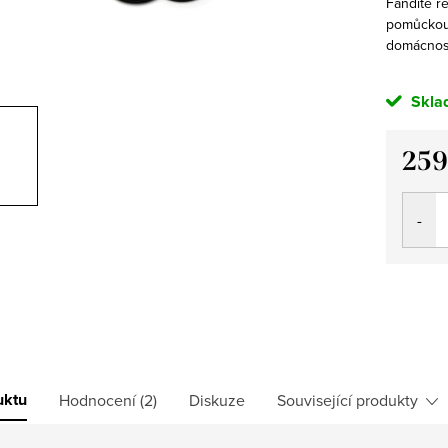
Fandíte r
pomůckou,
domácnosti
Skla
259
Měrná
cena:
uktu
Hodnocení (2)
Diskuze
Související produkty