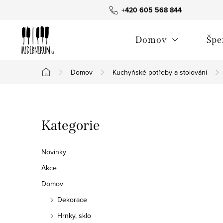
Přejít
+420 605 568 844
na
obsah
Domov
Špe
Domov
Kuchyňské potřeby a stolování
Domů
P
Přeskočit
Kategorie
o
kategorie
s
Novinky
t
Akce
Domov
r
Dekorace
a
Hrnky, sklo