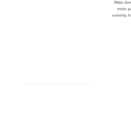
vu? Jste
Perníčky nebo linecké ve tvaru not? Proč
Máte dom
i? Určitě
ne! Ale originální nemusíte být jen o
motiv p
Hudebnikum.c
sezení u
Vánocích. Dopřejte si stylové sušenky po
semínky hu
recenze
 domácí
celý rok.
nebo svým 