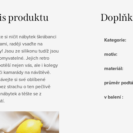
is produktu
Doplňk
 si ničit nábytek škrábanci
Kategorie
:
ami,
raději vsaďte na
! Jsou ze silikonu tudíž jsou
motiv
:
myvatelné. Jejich retro
otěší nejen vás, ale i kolegy
materiál
:
 či kamarády na návštěvě.
ávejte si své oblíbené
průměr podt
ez strachu o ten pečlivě
nábytek a těšte se z
v balení
:
tí.