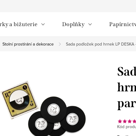
rky a bižuterie
Doplňky
Papírnict
Stolní prostírání a dekorace
Sada podložek pod hrnek LP DESKA - 
Sad
hrn
par
Kód produ