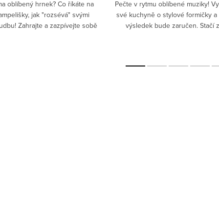
a oblíbený hrnek? Co říkáte na
Pečte v rytmu oblíbené muziky! Vy
ampelišky, jak "rozsévá" svými
své kuchyně o stylové formičky a 
z
dbu! Zahrajte a zazpívejte sobě
výsledek bude zaručen. Stačí z
blízkým pro radost krásné tóny.
správný tvar cukroví a perníčků,
U čaje či kávy...
chcete na stole...