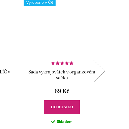
Vyrobeno v ČR
Vyrobeno
LÍČ v
Sada vykrajovátek v organzovém
Vykrajo
sáčku
69 Kč
DO KOŠÍKU
Skladem