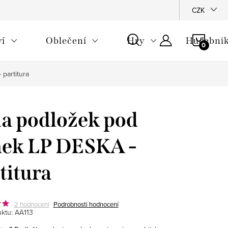
CZK
NÁKU
ví
Oblečení
Hry
Hudebnik
KOŠÍ
partitura
a podložek pod
ek LP DESKA -
titura
2 hodnocení
Podrobnosti hodnocení
ktu:
AA113