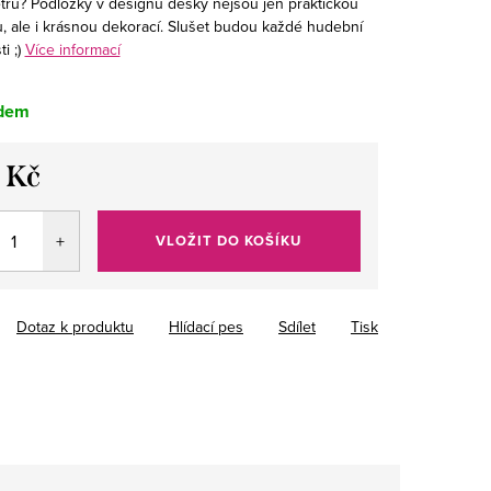
etru? Podložky v designu desky nejsou jen praktickou
 ale i krásnou dekorací. Slušet budou každé hudební
 ;)
Více informací
dem
 Kč
VLOŽIT DO KOŠÍKU
Dotaz k produktu
Hlídací pes
Sdílet
Tisk