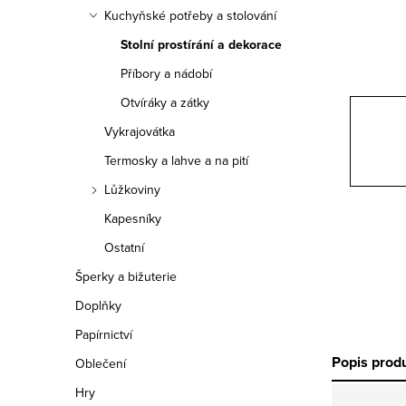
n
Kuchyňské potřeby a stolování
n
Stolní prostírání a dekorace
í
Příbory a nádobí
Otvíráky a zátky
p
Vykrajovátka
a
Termosky a lahve a na pití
n
Lůžkoviny
e
Kapesníky
Ostatní
l
Šperky a bižuterie
Doplňky
Papírnictví
Popis prod
Oblečení
Hry