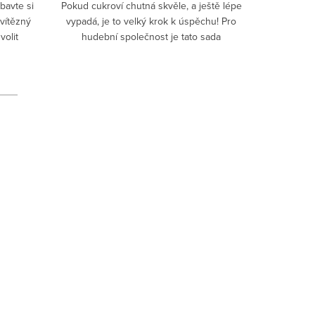
bavte si
Pokud cukroví chutná skvěle, a ještě lépe
Chystáte 
vítězný
vypadá, je to velký krok k úspěchu! Pro
dobrými ho
volit
hudební společnost je tato sada
si o víke
 které
naprostým překvapením. Hospodyňky,
kávy či č
jděte do toho. . .