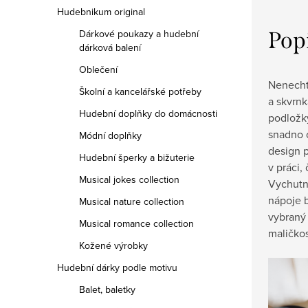
Hudebnikum original
Pop
Dárkové poukazy a hudební
dárková balení
Oblečení
Nenechte
Školní a kancelářské potřeby
a skvrnk
Hudební doplňky do domácnosti
podložky
snadno o
Módní doplňky
design
p
Hudební šperky a bižuterie
v práci,
Musical jokes collection
Vychutn
nápoje b
Musical nature collection
vybraný 
Musical romance collection
maličkos
Kožené výrobky
Hudební dárky podle motivu
Balet, baletky