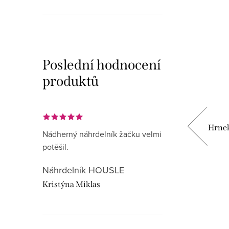
Vyrobeno v ČR
Poslední hodnocení
produktů
nzovém
Vykrajovátko OSMINOVÁ NOTA S
Hrnek
Nádherný náhrdelník žačku velmi
TRÁMCEM v organzovém sáčku
potěšil.
35 Kč
Náhrdelník HOUSLE
Kristýna Miklas
DO KOŠÍKU
Skladem