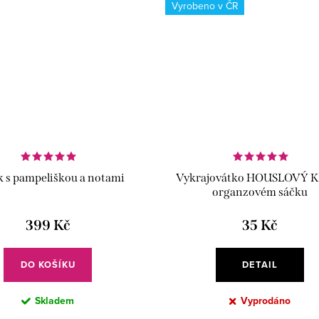
Vyrobeno v ČR
 s pampeliškou a notami
Vykrajovátko HOUSLOVÝ K
organzovém sáčku
399 Kč
35 Kč
DO KOŠÍKU
DETAIL
Skladem
Vyprodáno