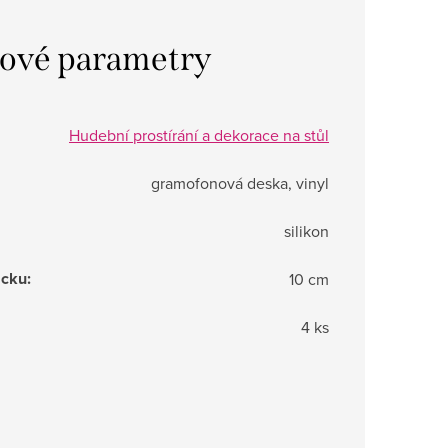
ové parametry
Hudební prostírání a dekorace na stůl
gramofonová deska, vinyl
silikon
ácku
:
10 cm
4 ks