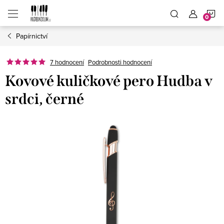
Přejít
N
na
obsah
Papírnictví
K
7 hodnocení
Podrobnosti hodnocení
Kovové kuličkové pero Hudba v
srdci, černé